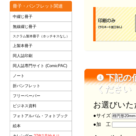
冊子・パンフレット関連
中綴じ冊子
無線綴じ冊子
スクラム製本冊子（ホッチキスなし）
上製本冊子
同人誌印刷
同人誌専門サイト (ComicPAC)
❹ 下記
ノート
折パンフレット
ください
フリーペーパー
お選びいた
ビジネス資料
●サイズ
フォトアルバム・フォトブック
●加 工
絵本
カレンダー
27年1月始まり