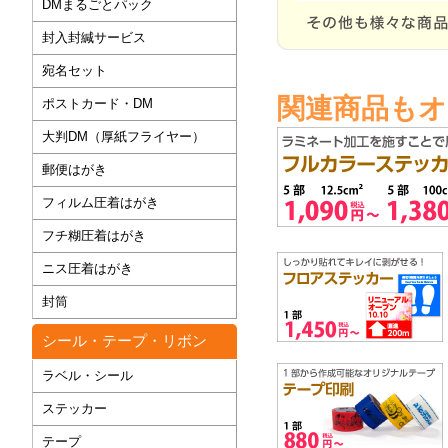
DMまるごとパック
封入封緘サービス
宛名セット
関連商品も
ポストカード・DM
大判DM（厚紙フライヤー）
郵便はがき
フィルム圧着はがき
フチ糊圧着はがき
ニス圧着はがき
封筒
シール・テープ・リボン
ラベル・シール
ステッカー
テープ