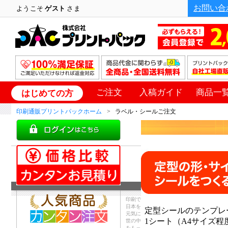
お問い合
ようこそ
ゲスト
さま
ご注文
入稿ガイド
商品一
はじめての方
印刷通販プリントパックホーム
ラベル・シールご注文
印刷で
日本を
定型シールのテンプレ
元気に
1シート（A4サイズ
世の中
をもっ