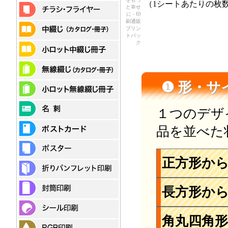
（1シートあたりの枚
と幸せ
に - 印
刷通販
プリン
トパッ
ク
❶ 形・
１つのデザ
品を並べた
正方形か
長方形か
角丸四角