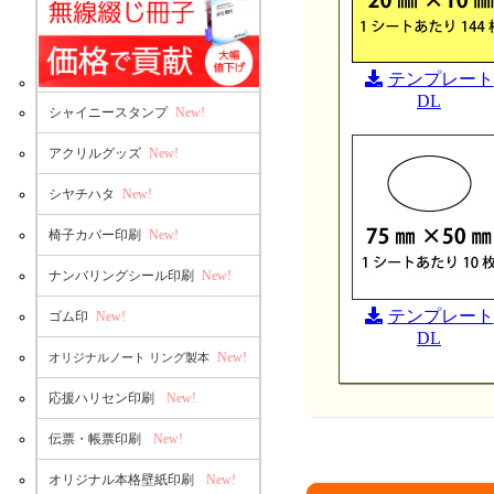
テンプレート
DL
シャイニースタンプ
New!
アクリルグッズ
New!
シヤチハタ
New!
椅子カバー印刷
New!
ナンバリングシール印刷
New!
テンプレート
ゴム印
New!
DL
New!
オリジナルノート リング製本
応援ハリセン印刷
New!
伝票・帳票印刷
New!
オリジナル本格壁紙印刷
New!