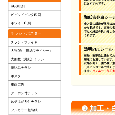
におすすめです。
RGB印刷
ビビッドピンク印刷
和紙吉兆白シー
ホワイト印刷
金と銀の繊維が散りばめ
かな和紙です。吉兆の名
でたく縁起の良い兆しを
チラシ・ポスター
くれます。
チラシ・フライヤー
透明PETシール
大判DM（厚紙フライヤー）
耐熱・耐寒性に優れてお
大部数（薄紙）チラシ
用途にも適しています。
沢感が高く、腰の強い素
（※アルコールで拭くと
折込みチラシ
ます。
ラミネート加工推
ポスター
車両広告
クーポン付チラシ
返信はがき付チラシ
❸ 加工
フルカラー包装紙