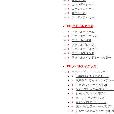
荷札シール
カレンダーシール
コーションシール
住所シール
フロアステッカー
アクリルグッズ
アクリルチャーム
アクリルキーホルダー
アクリルお守り
アクリルブロック
アクリルコースター
アクリルスタンド
アクリルスタンドキーホルダー
ノベルティグッズ
エコバッグ・トートバッグ
不織布 A4 スクエアトート
不織布 A4 ワイドスクエアト
キャンバストート(S) (M)
シャンブリックA4フラットト
シャンブリック巾着(M)
クルリト ランチバッグ
キャンバスマリントート
保冷バイカラートート(S) (M)
ジュートスクエアトート(S) (M) 