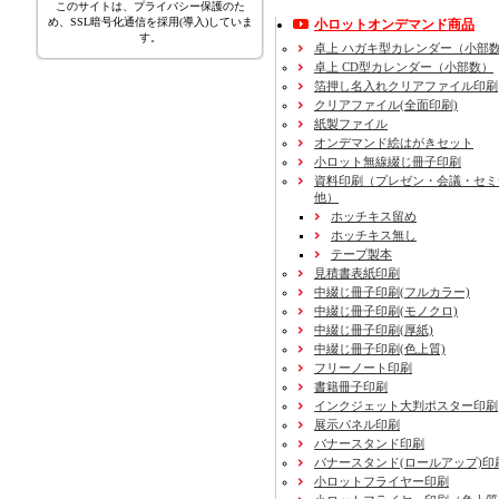
このサイトは、プライバシー保護のた
め、SSL暗号化通信を採用(導入)していま
小ロットオンデマンド商品
す。
卓上 ハガキ型カレンダー（小部
卓上 CD型カレンダー（小部数）
箔押し名入れクリアファイル印刷
クリアファイル(全面印刷)
紙製ファイル
オンデマンド絵はがきセット
小ロット無線綴じ冊子印刷
資料印刷
（プレゼン・会議・セミ
他）
ホッチキス留め
ホッチキス無し
テープ製本
見積書表紙印刷
中綴じ冊子印刷(フルカラー)
中綴じ冊子印刷(モノクロ)
中綴じ冊子印刷(厚紙)
中綴じ冊子印刷(色上質)
フリーノート印刷
書籍冊子印刷
インクジェット大判ポスター印刷
展示パネル印刷
バナースタンド印刷
バナースタンド(ロールアップ)印
小ロットフライヤー印刷