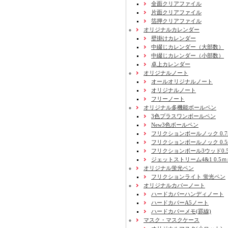
全面クリアファイル
片面クリアファイル
箔押クリアファイル
オリジナルカレンダー
壁掛けカレンダー
中綴じカレンダー（大部数）
中綴じカレンダー（小部数）
卓上カレンダー
オリジナルノート
オールオリジナルノート
オリジナルノート
フリーノート
オリジナル多機能ボールペン
3色プラスワンボールペン
New3色ボールペン
フリクションボールノック 0.7
フリクションボールノック 0.5
フリクションボール3ウッド0.
ジェットストリーム4&1 0.5
オリジナル蛍光ペン
フリクションライト 蛍光ペン
オリジナルカバーノート
ハードカバーハンディノート
ハードカバーA5ノート
ハードカバーメモ(罫線)
マスク・マスクケース