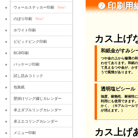
❷ 印刷
ウォールステッカー印刷
New!
のぼり印刷
New!
ホワイト印刷
カス上げ
ビビッドピンク印刷
和紙金がすみシ
RGB印刷
つや金の上から極薄の和
わせてあります。和紙の
パッケージ印刷
て見えるつや金が、かす
うで風情があります。
試し読みコミック
包装紙
透明塩ビシール
強度、耐熱性、耐候性に
壁掛けリング綴じカレンダー
利用にも使用できます。
かく、（※アルコールで
卓上ダブルリングカレンダー
が消えます。）
卓上エコリングカレンダー
カス上げ
メニュー印刷