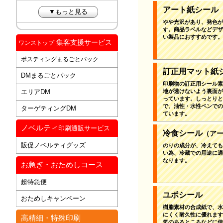
アート紙シール
▼もっと見る
やや光沢があり、発色が
す。商品ラベルなどデザ
い製品におすすめです。
集客支援サービス
ワンストップ
ポスティングまるごとパック
訂正用マット紙
DMまるごとパック
印刷物の訂正用シール素
エリアDM
地が透けないよう裏面が
っています。しっとりと
で、油性・水性ペンでの
ターゲティングDM
ています。
ノベルティ
印刷通販サービス
冷食シール
（ア
販促ノベルティグッズ
のりの成分が、冷えても
い為、冷蔵での用途に適
なります。
お急ぎ・おためしコース
超特急便
ユポシール
おためしキャンペーン
樹脂素材の合成紙で、水
にくく耐久性に優れます
高精細・特殊印刷
気のあるところなどに使