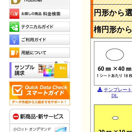
円形から
楕円形か
テンプレート
DL