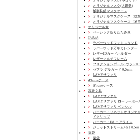
オリジナルマスク(小ロット)
オリジナルマスク(大部数)
紙製抗菌マスクケース
オリジナルマスクケース（抗
オリジナルマスクケース（通
オリジナル傘
ベーシック折りたたみ傘
記念品
ラバーウッドフォトスタンド
ラバーウッド万年カレンダー
レザーIDカードホルダー
レザーマルチフレーム
フリクションボール3ウッド0.
ゼブラ デルガード 0.5mm
LAMYサファリ
iPhoneケース
iPhoneケース
高級文具
LAMYサファリ
LAMYサファリ ローラーボー
LAMYサファリ ペンシル
パーカー・ソネットオリジナル
ドクリップ
パーカー・IM コアライン
ジェットストリーム4&1 0.5
薬袋
薬袋