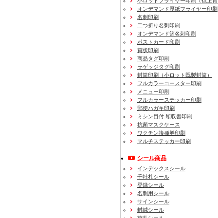
小ロットフライヤー印刷（色上質
オンデマンド厚紙フライヤー印刷
名刺印刷
二つ折り名刺印刷
オンデマンド箔名刺印刷
ポストカード印刷
賞状印刷
商品タグ印刷
ラゲッジタグ印刷
封筒印刷
（小ロット既製封筒）
フルカラーコースター印刷
メニュー印刷
フルカラーステッカー印刷
郵便ハガキ印刷
ミシン目付 領収書印刷
抗菌マスクケース
ワクチン接種券印刷
マルチステッカー印刷
シール商品
インデックスシール
千社札シール
登録シール
名刺用シール
サインシール
封緘シール