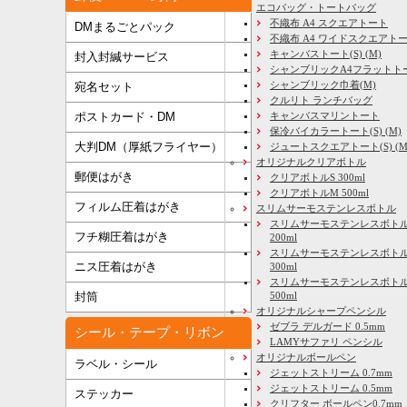
エコバッグ・トートバッグ
不織布 A4 スクエアトート
DMまるごとパック
不織布 A4 ワイドスクエアト
キャンバストート(S) (M)
封入封緘サービス
シャンブリックA4フラットト
シャンブリック巾着(M)
宛名セット
クルリト ランチバッグ
キャンバスマリントート
ポストカード・DM
保冷バイカラートート(S) (M)
大判DM（厚紙フライヤー）
ジュートスクエアトート(S) (M) 
オリジナルクリアボトル
郵便はがき
クリアボトルS 300ml
クリアボトルM 500ml
フィルム圧着はがき
スリムサーモステンレスボトル
スリムサーモステンレスボトル
フチ糊圧着はがき
200ml
スリムサーモステンレスボト
ニス圧着はがき
300ml
スリムサーモステンレスボトル
500ml
封筒
オリジナルシャープペンシル
ゼブラ デルガード 0.5mm
シール・テープ・リボン
LAMYサファリ ペンシル
オリジナルボールペン
ラベル・シール
ジェットストリーム 0.7mm
ジェットストリーム 0.5mm
ステッカー
クリフター ボールペン0.7mm