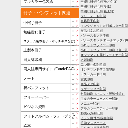
フルカラー包装紙
中綴じ冊子印刷(モノクロ)
中綴じ冊子印刷(厚紙)
中綴じ冊子印刷(色上質)
冊子・パンフレット関連
フリーノート印刷
書籍冊子印刷
中綴じ冊子
インクジェット大判ポスター印刷
展示パネル印刷
無線綴じ冊子
バナースタンド印刷
バナースタンド(ロールアップ)印
スクラム製本冊子（ホッチキスなし）
小ロットフライヤー印刷
上製本冊子
小ロットフライヤー印刷（色上質
オンデマンド厚紙フライヤー印刷
同人誌印刷
名刺印刷
二つ折り名刺印刷
同人誌専門サイト (ComicPAC)
オンデマンド箔名刺印刷
ポストカード印刷
ノート
賞状印刷
商品タグ印刷
折パンフレット
ラゲッジタグ印刷
封筒印刷
（小ロット既製封筒）
フリーペーパー
フルカラーコースター印刷
メニュー印刷
ビジネス資料
フルカラーステッカー印刷
郵便ハガキ印刷
フォトアルバム・フォトブック
ミシン目付 領収書印刷
抗菌マスクケース
絵本
ワクチン接種券印刷