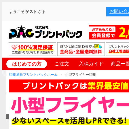
お問い合
ようこそ
ゲスト
さま
ご注文
入稿ガイド
商品一
はじめての方
印刷通販プリントパックホーム
小型フライヤー印刷