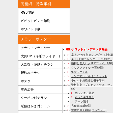
高精細・特殊印刷
RGB印刷
ビビッドピンク印刷
ホワイト印刷
チラシ・ポスター
チラシ・フライヤー
小ロットオンデマンド商品
卓上 ハガキ型カレンダー（小部
大判DM（厚紙フライヤー）
卓上 CD型カレンダー（小部数）
箔押し名入れクリアファイル印刷
大部数（薄紙）チラシ
クリアファイル(全面印刷)
紙製ファイル
折込みチラシ
オンデマンド絵はがきセット
小ロット無線綴じ冊子印刷
ポスター
資料印刷
（プレゼン・会議・セミ
他）
車両広告
ホッチキス留め
ホッチキス無し
クーポン付チラシ
テープ製本
見積書表紙印刷
返信はがき付チラシ
中綴じ冊子印刷(フルカラー)