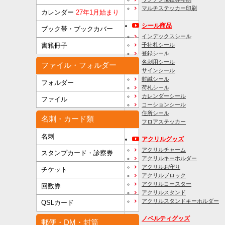
マルチステッカー印刷
カレンダー
27年1月始まり
シール商品
ブック帯・ブックカバー
インデックスシール
千社札シール
書籍冊子
登録シール
名刺用シール
ファイル・フォルダー
サインシール
封緘シール
フォルダー
荷札シール
カレンダーシール
ファイル
コーションシール
住所シール
名刺・カード類
フロアステッカー
名刺
アクリルグッズ
アクリルチャーム
スタンプカード・診察券
アクリルキーホルダー
アクリルお守り
チケット
アクリルブロック
アクリルコースター
回数券
アクリルスタンド
アクリルスタンドキーホルダー
QSLカード
ノベルティグッズ
郵便・DM・封筒