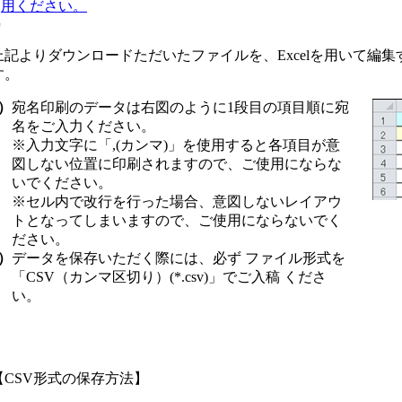
用ください。
上記よりダウンロードただいたファイルを、Excelを用いて編
す。
1）
宛名印刷のデータは右図のように1段目の項目順に宛
名をご入力ください。
※入力文字に「,(カンマ)」を使用すると各項目が意
図しない位置に印刷されますので、ご使用にならな
いでください。
※セル内で改行を行った場合、意図しないレイアウ
トとなってしまいますので、ご使用にならないでく
ださい。
2）
データを保存いただく際には、必ず
ファイル形式を
「CSV（カンマ区切り）(*.csv)」でご入稿
くださ
い。
【CSV形式の保存方法】