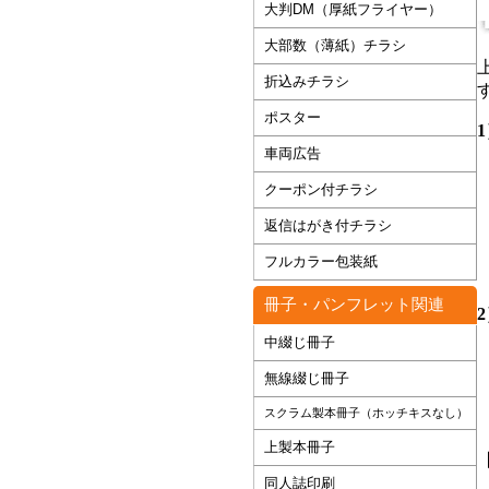
大判DM（厚紙フライヤー）
大部数（薄紙）チラシ
折込みチラシ
ポスター
車両広告
クーポン付チラシ
返信はがき付チラシ
フルカラー包装紙
冊子・パンフレット関連
中綴じ冊子
無線綴じ冊子
スクラム製本冊子（ホッチキスなし）
上製本冊子
同人誌印刷