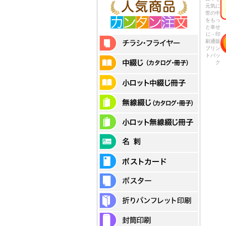
元気に
世の中
をもっ
と幸せ
に - 印
刷通販
プリン
トパッ
ク