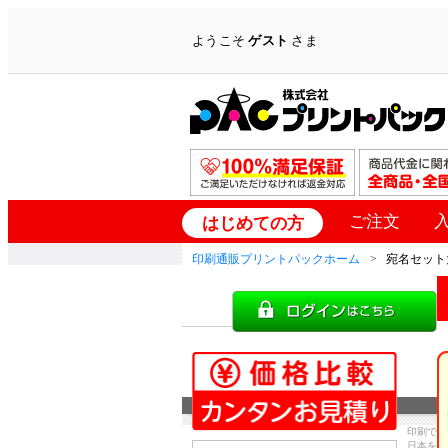
ようこそ
ゲスト
さま
ご注文
はじめての方
印刷通販プリントパックホーム
宛名セット
印刷で
日本を