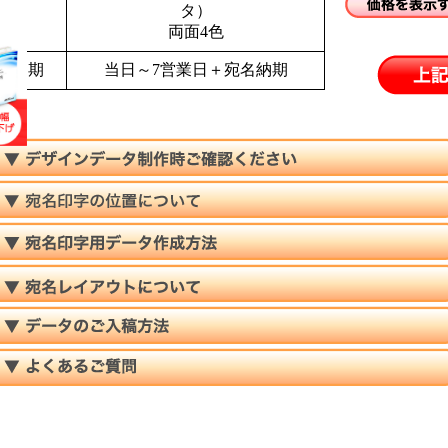
タ）
両面4色
納期
当日～7営業日＋宛名納期