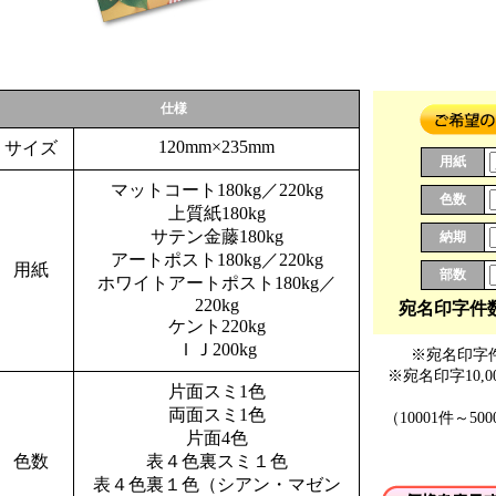
仕様
120mm×235mm
サイズ
用紙
マットコート180kg／220kg
色数
上質紙180kg
サテン金藤180kg
納期
アートポスト180kg／220kg
用紙
部数
ホワイトアートポスト180kg／
220kg
宛名印字件
ケント220kg
ＩＪ200kg
※宛名印字件
※宛名印字10,
片面スミ1色
両面スミ1色
（10001件～
片面4色
色数
表４色裏スミ１色
表４色裏１色（シアン・マゼン