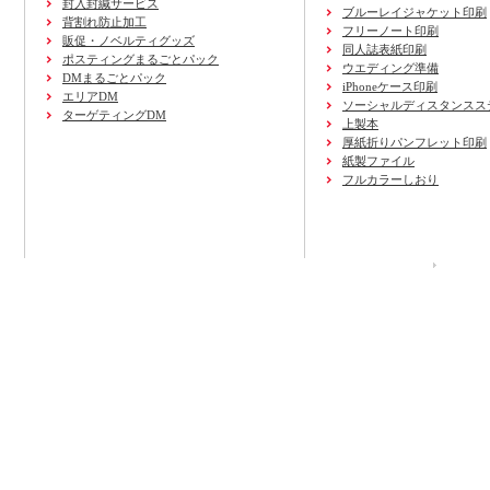
封入封緘サービス
ブルーレイジャケット印刷
背割れ防止加工
フリーノート印刷
販促・ノベルティグッズ
同人誌表紙印刷
ポスティングまるごとパック
ウエディング準備
DMまるごとパック
iPhoneケース印刷
エリアDM
ソーシャルディスタンスス
ターゲティングDM
上製本
厚紙折りパンフレット印刷
紙製ファイル
フルカラーしおり
運営会社