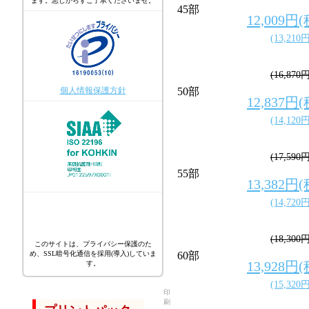
ます。悪しからずご了承くださいませ。
45部
12,009円
(13,210
(16,870
個人情報保護方針
50部
12,837円
(14,120
(17,590
55部
13,382円
(14,720
(18,300
このサイトは、プライバシー保護のた
め、SSL暗号化通信を採用(導入)していま
60部
13,928円
す。
(15,320
印
刷