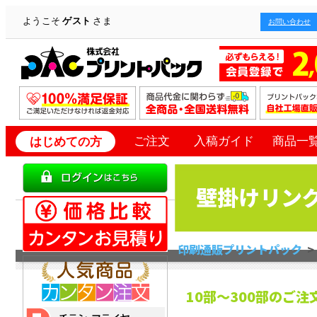
ようこそ
ゲスト
さま
お問い合わせ
ご注文
入稿ガイド
商品一
はじめての方
壁掛けリン
印刷通販プリントパック
10部～300部のご