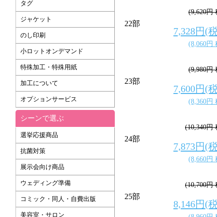
タグ
(9,620円
ジャケット
22部
7,328円(
のし印刷
(8,060円
小ロットオンデマンド
特殊加工・特殊用紙
(9,980円
23部
加工について
7,600円(
オプションサービス
(8,360円
シーンで選ぶ
(10,340円
選挙応援商品
24部
7,873円(
抗菌対策
(8,660円
展示会向け商品
ウェディング準備
(10,700円
25部
コミック・同人・自費出版
8,146円(
美容室・サロン
(8,960円