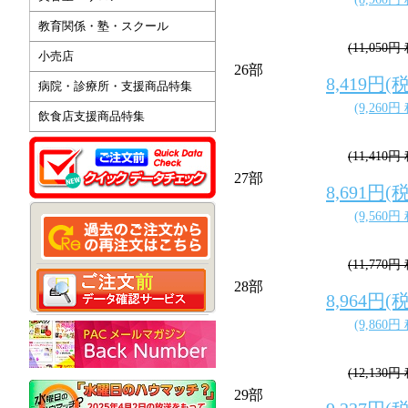
教育関係・塾・スクール
(11,050円
小売店
26部
8,419円(
病院・診療所・支援商品特集
(9,260円
飲食店支援商品特集
(11,410円
27部
8,691円(
(9,560円
(11,770円
28部
8,964円(
(9,860円
(12,130円
29部