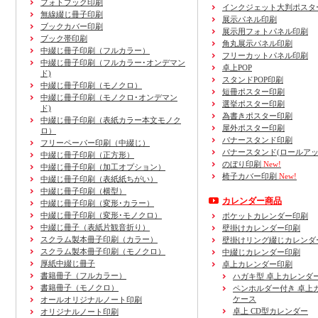
フォトブック印刷
インクジェット大判ポスタ
無線綴じ冊子印刷
展示パネル印刷
ブックカバー印刷
展示用フォトパネル印刷
ブック帯印刷
角丸展示パネル印刷
中綴じ冊子印刷（フルカラー）
フリーカットパネル印刷
中綴じ冊子印刷（フルカラー･オンデマン
卓上POP
ド)
スタンドPOP印刷
中綴じ冊子印刷（モノクロ）
短冊ポスター印刷
中綴じ冊子印刷（モノクロ･オンデマン
選挙ポスター印刷
ド)
為書きポスター印刷
中綴じ冊子印刷（表紙カラー本文モノク
屋外ポスター印刷
ロ）
バナースタンド印刷
フリーペーパー印刷
（中綴じ）
バナースタンド(ロールアッ
中綴じ冊子印刷
（正方形）
のぼり印刷
New!
中綴じ冊子印刷
（加工オプション）
椅子カバー印刷
New!
中綴じ冊子印刷
（表紙紙ちがい）
中綴じ冊子印刷
（横型）
カレンダー商品
中綴じ冊子印刷
（変形･カラー）
中綴じ冊子印刷
（変形･モノクロ）
ポケットカレンダー印刷
中綴じ冊子（表紙片観音折り）
壁掛けカレンダー印刷
スクラム製本冊子印刷
（カラー）
壁掛けリング綴じカレンダ
スクラム製本冊子印刷
（モノクロ）
中綴じカレンダー印刷
厚紙中綴じ冊子
卓上カレンダー印刷
書籍冊子
（フルカラー）
ハガキ型 卓上カレンダ
書籍冊子
（モノクロ）
ペンホルダー付き 卓上
ケース
オールオリジナルノート印刷
卓上 CD型カレンダー
オリジナルノート印刷