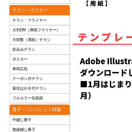
【 用 紙 】
チラシ・ポスター
チラシ・フライヤー
大判DM（厚紙フライヤー）
テンプレ
大部数（薄紙）チラシ
折込みチラシ
Adobe Il
ポスター
車両広告
ダウンロード
クーポン付チラシ
■1月はじまりカ
返信はがき付チラシ
月）
フルカラー包装紙
冊子・パンフレット関連
中綴じ冊子
無線綴じ冊子