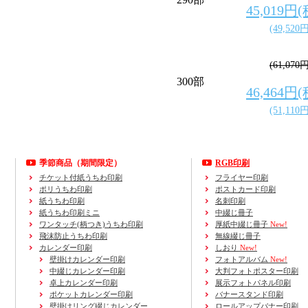
45,019円
(49,520
(61,070
300部
46,464円
(51,110
季節商品（期間限定）
RGB印刷
チケット付紙うちわ印刷
フライヤー印刷
ポリうちわ印刷
ポストカード印刷
紙うちわ印刷
名刺印刷
紙うちわ印刷ミニ
中綴じ冊子
ワンタッチ(柄つき)うちわ印刷
厚紙中綴じ冊子
New!
飛沫防止うちわ印刷
無線綴じ冊子
カレンダー印刷
しおり
New!
壁掛けカレンダー印刷
フォトアルバム
New!
中綴じカレンダー印刷
大判フォトポスター印刷
卓上カレンダー印刷
展示フォトパネル印刷
ポケットカレンダー印刷
バナースタンド印刷
壁掛けリング綴じカレンダー
ロールアップバナー印刷