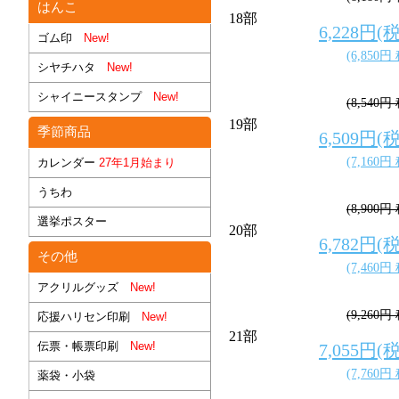
はんこ
18部
6,228円(
ゴム印
New!
(6,850円
シヤチハタ
New!
シャイニースタンプ
New!
(8,540円
19部
季節商品
6,509円(
(7,160円
カレンダー
27年1月始まり
うちわ
(8,900円
選挙ポスター
20部
6,782円(
その他
(7,460円
アクリルグッズ
New!
(9,260円
応援ハリセン印刷
New!
21部
伝票・帳票印刷
New!
7,055円(
(7,760円
薬袋・小袋