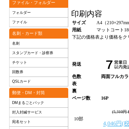
ファイル・フォルダー
印刷内容
フォルダー
ファイル
サイズ
A4（210×297m
用紙
マットコート180
名刺・カード類
下記の価格表より価格をク
名刺
スタンプカード・診察券
チケット
発送
回数券
色数
両面フルカラ
QSLカード
表
裏
郵便・DM・封筒
ページ数
16P
DMまるごとパック
(5,310円
封入封緘サービス
10部
宛名セット
4,046円(