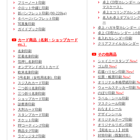
卓上 CD型カレンダー（e
フリーノート印刷
マスケース）
小ロット中綴じ印刷
卓上エコリングカレン
折パンフレット印刷 (90-220kg)
名入れ卓上ダブルリン
６ページパンフレット印刷
ー
写真集印刷
卓上 ハガキ型カレンダー
ガイドブック印刷
卓上 CD型カレンダー（小
名入れカレンダー印刷
カード商品
（名刺・ショップカード
クリアファイルカレンダー
etc.）
名刺印刷
その他商品
圧着名刺印刷
シャイニースタンプ
New!
箔押し名刺印刷
ゴム印
New!
オンデマンドポストカード
応援ハリセン印刷
New!
欧米名刺印刷
伝票・帳票印刷
New!
3号名刺
（女性用名刺）
印刷
オリジナル本格壁紙印刷
Ne
スジ入れカード印刷
ウォールステッカー印刷
Ne
二つ折り名刺印刷
のぼり印刷
New!
三つ折り名刺印刷
ラベル・シール印刷
ショップカード印刷
マスクシール印刷
診察券印刷
おなまえシール
大判カード印刷
デザインシール
スタンプカード印刷
オリジナルテープ印刷
チケット印刷
オリジナルリボン印刷
PPコーティング印刷
【宛名セット】封筒
商品タグ印刷
封筒印刷
（既製封筒）
ラゲッジタグ印刷