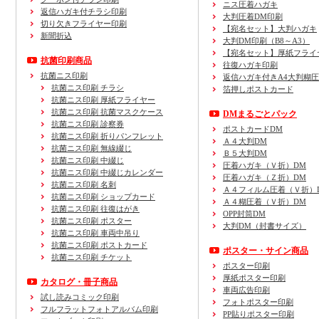
ニス圧着ハガキ
返信ハガキ付チラシ印刷
大判圧着DM印刷
切り欠きフライヤー印刷
【宛名セット】大判ハガキ
新聞折込
大判DM印刷（B8～A3）
【宛名セット】厚紙フライ
抗菌印刷商品
往復ハガキ印刷
抗菌ニス印刷
返信ハガキ付きA4大判糊
抗菌ニス印刷 チラシ
箔押しポストカード
抗菌ニス印刷 厚紙フライヤー
抗菌ニス印刷 抗菌マスクケース
DMまるごとパック
抗菌ニス印刷 診察券
ポストカードDM
抗菌ニス印刷 折りパンフレット
Ａ４大判DM
抗菌ニス印刷 無線綴じ
Ｂ５大判DM
抗菌ニス印刷 中綴じ
圧着ハガキ（Ｖ折）DM
抗菌ニス印刷 中綴じカレンダー
圧着ハガキ（Ｚ折）DM
抗菌ニス印刷 名刺
Ａ４フィルム圧着（Ｖ折）
抗菌ニス印刷 ショップカード
Ａ４糊圧着（Ｖ折）DM
抗菌ニス印刷 往復はがき
OPP封筒DM
抗菌ニス印刷 ポスター
大判DM（封書サイズ）
抗菌ニス印刷 車両中吊り
抗菌ニス印刷 ポストカード
ポスター・サイン商品
抗菌ニス印刷 チケット
ポスター印刷
厚紙ポスター印刷
カタログ・冊子商品
車両広告印刷
試し読みコミック印刷
フォトポスター印刷
フルフラットフォトアルバム印刷
PP貼りポスター印刷