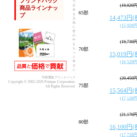
プリントパック
で
(19,020
日
商品ラインナッ
本
65部
を
プ
14,473円
元
気
(15,920
に
世
の
中
(19,730
を
も
70部
15,019円
っ
と
幸
(16,520
せ
に
-
印刷通販プリントパック
(20,450
Copyright © 2002-2026 Printpac Corporation.
75部
All Rights Reserved.
15,564円
(17,120
(21,170
80部
16,100円
(17,710