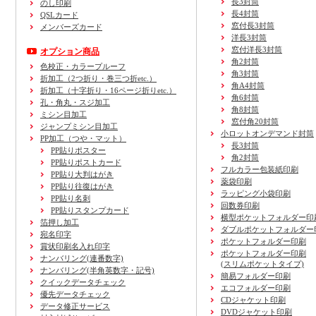
長3封筒
のし印刷
長4封筒
QSLカード
窓付長3封筒
メンバーズカード
洋長3封筒
窓付洋長3封筒
オプション商品
角2封筒
色校正・カラープルーフ
角3封筒
折加工
（2つ折り・巻三つ折etc.）
角A4封筒
折加工
（十字折り・16ページ折りetc.）
角6封筒
孔・角丸・スジ加工
角8封筒
ミシン目加工
窓付角20封筒
ジャンプミシン目加工
小ロットオンデマンド封筒
PP加工
（つや・マット）
長3封筒
PP貼りポスター
角2封筒
PP貼りポストカード
フルカラー包装紙印刷
PP貼り大判はがき
薬袋印刷
PP貼り往復はがき
ラッピング小袋印刷
PP貼り名刺
回数券印刷
PP貼りスタンプカード
横型ポケットフォルダー印
箔押し加工
ダブルポケットフォルダー
宛名印字
ポケットフォルダー印刷
賞状印刷名入れ印字
ポケットフォルダー印刷
ナンバリング(連番数字)
(スリムポケットタイプ)
ナンバリング(半角英数字・記号)
簡易フォルダー印刷
クイックデータチェック
エコフォルダー印刷
優先データチェック
CDジャケット印刷
データ修正サービス
DVDジャケット印刷