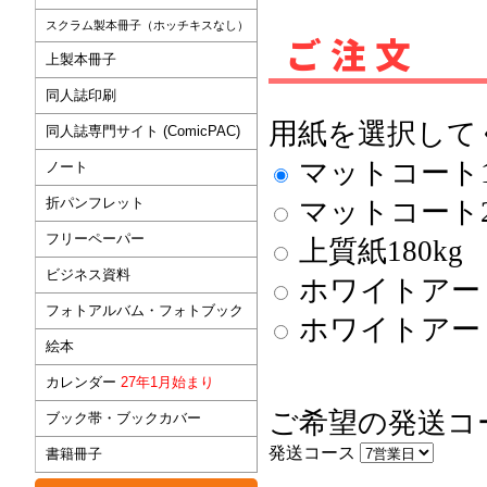
スクラム製本冊子（ホッチキスなし）
ご注文
上製本冊子
同人誌印刷
用紙を選択して
同人誌専門サイト (ComicPAC)
マットコート18
ノート
折パンフレット
マットコート22
フリーペーパー
上質紙180kg
ビジネス資料
ホワイトアート
フォトアルバム・フォトブック
ホワイトアート
絵本
カレンダー
27年1月始まり
ご希望の発送コ
ブック帯・ブックカバー
発送コース
書籍冊子