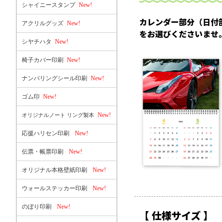
シャイニースタンプ
New!
カレンダー部分（日付
アクリルグッズ
New!
をお選びくださいませ
シヤチハタ
New!
椅子カバー印刷
New!
ナンバリングシール印刷
New!
ゴム印
New!
New!
オリジナルノート リング製本
応援ハリセン印刷
New!
伝票・帳票印刷
New!
オリジナル本格壁紙印刷
New!
ウォールステッカー印刷
New!
のぼり印刷
New!
【 仕様サイズ 】