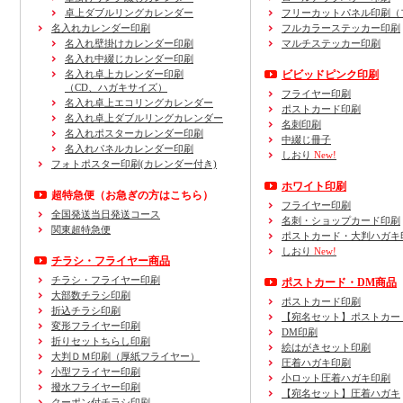
卓上ダブルリングカレンダー
フリーカットパネル印刷（
名入れカレンダー印刷
フルカラーステッカー印刷
名入れ壁掛けカレンダー印刷
マルチステッカー印刷
名入れ中綴じカレンダー印刷
名入れ卓上カレンダー印刷
ビビッドピンク印刷
（CD、ハガキサイズ）
フライヤー印刷
名入れ卓上エコリングカレンダー
ポストカード印刷
名入れ卓上ダブルリングカレンダー
名刺印刷
名入れポスターカレンダー印刷
中綴じ冊子
名入れパネルカレンダー印刷
しおり
New!
フォトポスター印刷(カレンダー付き)
ホワイト印刷
超特急便
（お急ぎの方はこちら）
フライヤー印刷
全国発送当日発送コース
名刺・ショップカード印刷
関東超特急便
ポストカード・大判ハガキ
しおり
New!
チラシ・フライヤー商品
チラシ・フライヤー印刷
ポストカード・DM商品
大部数チラシ印刷
ポストカード印刷
折込チラシ印刷
【宛名セット】ポストカー
変形フライヤー印刷
DM印刷
折りセットちらし印刷
絵はがきセット印刷
大判ＤＭ印刷（厚紙フライヤー）
圧着ハガキ印刷
小型フライヤー印刷
小ロット圧着ハガキ印刷
撥水フライヤー印刷
【宛名セット】圧着ハガキ
クーポン付チラシ印刷