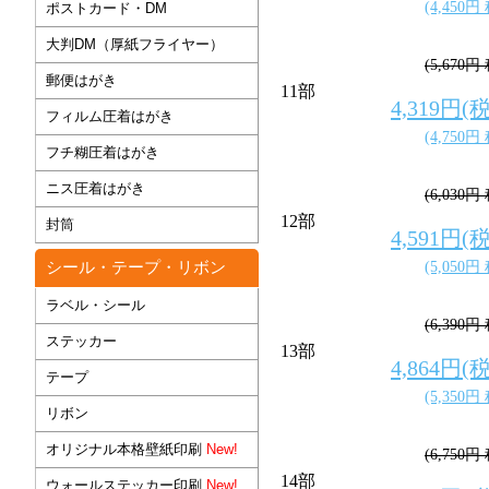
(4,450円
ポストカード・DM
大判DM（厚紙フライヤー）
(5,670円
郵便はがき
11部
4,319円(
フィルム圧着はがき
(4,750円
フチ糊圧着はがき
ニス圧着はがき
(6,030円
12部
封筒
4,591円(
シール・テープ・リボン
(5,050円
ラベル・シール
(6,390円
ステッカー
13部
4,864円(
テープ
(5,350円
リボン
オリジナル本格壁紙印刷
New!
(6,750円
14部
ウォールステッカー印刷
New!