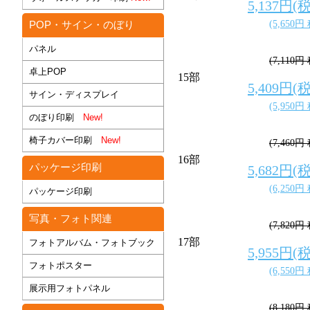
5,137円(
(5,650円
POP・サイン・のぼり
パネル
(7,110円
卓上POP
15部
5,409円(
サイン・ディスプレイ
(5,950円
のぼり印刷
New!
椅子カバー印刷
New!
(7,460円
16部
パッケージ印刷
5,682円(
(6,250円
パッケージ印刷
写真・フォト関連
(7,820円
17部
フォトアルバム・フォトブック
5,955円(
フォトポスター
(6,550円
展示用フォトパネル
(8,180円