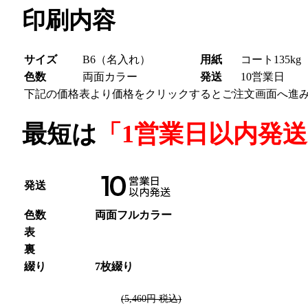
印刷内容
サイズ
B6（名入れ）
用紙
コート135kg
色数
両面カラー
発送
10営業日
下記の価格表より価格をクリックするとご注文画面へ進
最短は
「1営業日以内発
発送
色数
両面フルカラー
表
裏
綴り
7枚綴り
(5,460円 税込)