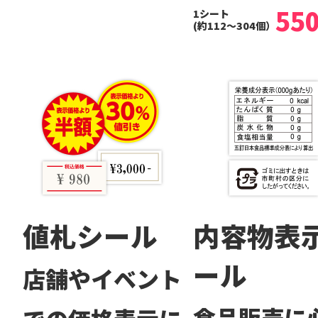
55
1シート
(約112～304個）
値札シール
内容物表
ール
店舗やイベント
食品販売に