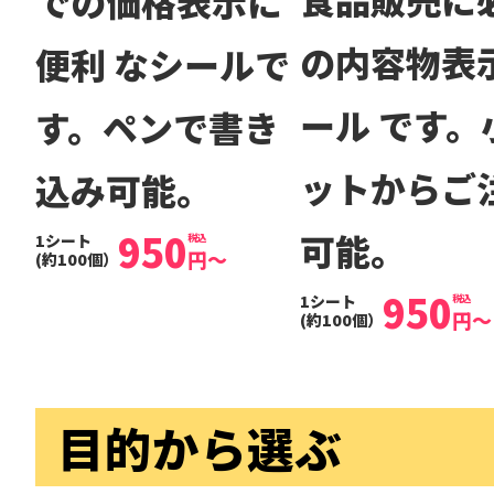
での価格表示に
の内容物表
便利 なシールで
ール です。
す。ペンで書き
ットからご
込み可能。
950
可能。
1シート
税込
円
～
(約100個）
950
1シート
税込
円
～
(約100個）
目的から選ぶ