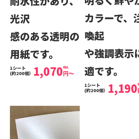
明るく鮮や
耐水性があり、
カラーで、
光沢
喚起
感のある透明の
や強調表示
用紙です。
1,070
適です。
1シート
税込
円
～
(約200個）
1,190
1シート
(約200個）