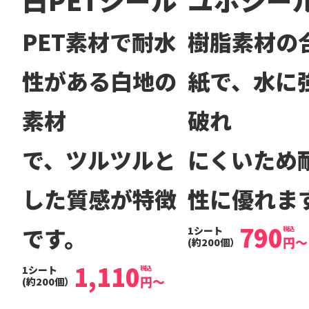
PET素材で耐水
樹脂素材の
性がある白地の
紙で、水に
素材
破れ
で、ツルツルと
にくいため
した質感が特徴
性に優れま
790
です。
1シート
税込
円
～
(約200個）
1,110
1シート
税込
円
～
(約200個）