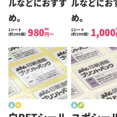
ルなどにおすす
ルなどにお
め。
め。
980
1,000
1シート
1シート
税込
円
～
(約200個）
(約200個）
白PETシール
ユポシー