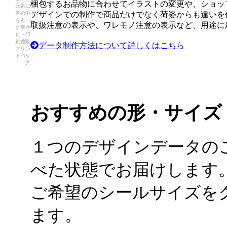
梱包するお品物に合わせてイラストの変更や、ショッ
元気に
世の中
デザインでの制作で商品だけでなく荷姿からも違いを
をもっ
取扱注意の表示や、ワレモノ注意の表示など、用途に
と幸せ
に - 印
刷通販
データ制作方法について詳しくはこちら
プリン
トパッ
ク
おすすめの形・サイズ
１つのデザインデータの
べた状態でお届けします
ご希望のシールサイズを
ます。