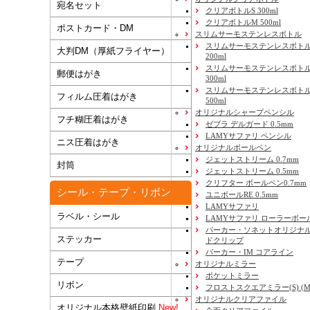
宛名セット
クリアボトルS 300ml
クリアボトルM 500ml
ポストカード・DM
スリムサーモステンレスボトル
スリムサーモステンレスボトル
大判DM（厚紙フライヤー）
200ml
スリムサーモステンレスボト
郵便はがき
300ml
スリムサーモステンレスボトル
フィルム圧着はがき
500ml
オリジナルシャープペンシル
フチ糊圧着はがき
ゼブラ デルガード 0.5mm
LAMYサファリ ペンシル
ニス圧着はがき
オリジナルボールペン
ジェットストリーム 0.7mm
封筒
ジェットストリーム 0.5mm
クリフター ボールペン0.7mm
シール・テープ・リボン
ユニボールRE 0.5mm
LAMYサファリ
ラベル・シール
LAMYサファリ ローラーボー
パーカー・ソネットオリジナル
ステッカー
ドクリップ
パーカー・IM コアライン
テープ
オリジナルミラー
ポケットミラー
リボン
フロストスクエアミラー(S) (M) 
オリジナルクリアファイル
オリジナル本格壁紙印刷
New!