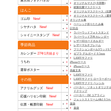
展示用フォトパネル
オリジナルマスク(大部数)
紙製抗菌マスクケース
はんこ
オリジナルマスクケース（抗
オリジナルマスクケース（通
ゴム印
New!
オリジナル傘
ベーシック折りたたみ傘
シヤチハタ
New!
記念品
ラバーウッドフォトスタンド
シャイニースタンプ
New!
ラバーウッド万年カレンダー
レザーIDカードホルダー
季節商品
レザーマルチフレーム
フリクションボール3ウッド0.
カレンダー
27年1月始まり
ゼブラ デルガード 0.5mm
LAMYサファリ
うちわ
iPhoneケース
iPhoneケース
選挙ポスター
高級文具
LAMYサファリ
LAMYサファリ ローラーボー
その他
LAMYサファリ ペンシル
パーカー・ソネットオリジナル
アクリルグッズ
New!
ドクリップ
パーカー・IM コアライン
応援ハリセン印刷
New!
ジェットストリーム4&1 0.5
薬袋
伝票・帳票印刷
New!
薬袋