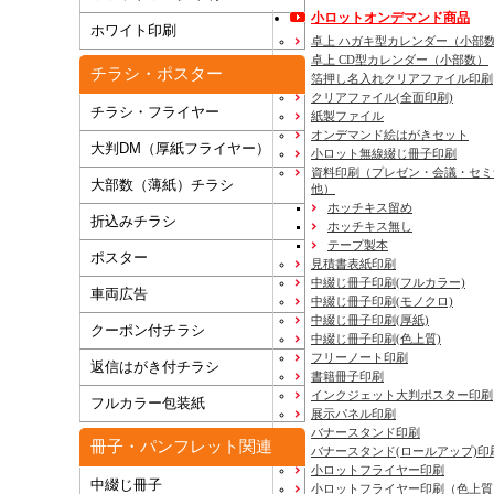
小ロットオンデマンド商品
ホワイト印刷
卓上 ハガキ型カレンダー（小部
卓上 CD型カレンダー（小部数）
チラシ・ポスター
箔押し名入れクリアファイル印刷
クリアファイル(全面印刷)
チラシ・フライヤー
紙製ファイル
オンデマンド絵はがきセット
大判DM（厚紙フライヤー）
小ロット無線綴じ冊子印刷
資料印刷
（プレゼン・会議・セミ
大部数（薄紙）チラシ
他）
ホッチキス留め
折込みチラシ
ホッチキス無し
テープ製本
ポスター
見積書表紙印刷
中綴じ冊子印刷(フルカラー)
車両広告
中綴じ冊子印刷(モノクロ)
中綴じ冊子印刷(厚紙)
クーポン付チラシ
中綴じ冊子印刷(色上質)
フリーノート印刷
返信はがき付チラシ
書籍冊子印刷
インクジェット大判ポスター印刷
フルカラー包装紙
展示パネル印刷
バナースタンド印刷
冊子・パンフレット関連
バナースタンド(ロールアップ)印
小ロットフライヤー印刷
中綴じ冊子
小ロットフライヤー印刷（色上質