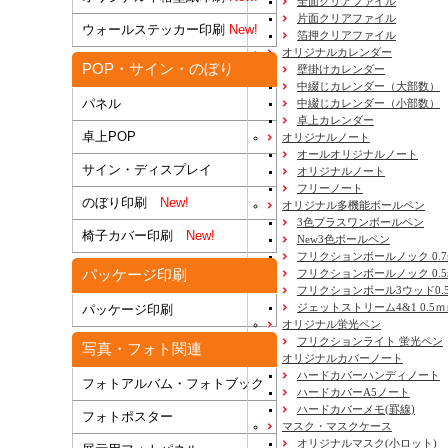
全面クリアファイル
片面クリアファイル
ウォールステッカー印刷
New!
箔押クリアファイル
オリジナルカレンダー
POP・サイン・のぼり
壁掛けカレンダー
中綴じカレンダー（大部数）
パネル
中綴じカレンダー（小部数）
卓上カレンダー
卓上POP
オリジナルノート
オールオリジナルノート
サイン・ディスプレイ
オリジナルノート
フリーノート
のぼり印刷
New!
オリジナル多機能ボールペン
3色プラスワンボールペン
椅子カバー印刷
New!
New3色ボールペン
フリクションボールノック 0.7
パッケージ印刷
フリクションボールノック 0.5
フリクションボール3ウッド0.
ジェットストリーム4&1 0.5
パッケージ印刷
オリジナル蛍光ペン
フリクションライト 蛍光ペン
写真・フォト関連
オリジナルカバーノート
ハードカバーハンディノート
フォトアルバム・フォトブック
ハードカバーA5ノート
ハードカバーメモ(罫線)
フォトポスター
マスク・マスクケース
オリジナルマスク(小ロット)