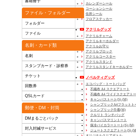
書籍冊子
カレンダーシール
コーションシール
ファイル・フォルダー
住所シール
フロアステッカー
フォルダー
アクリルグッズ
ファイル
アクリルチャーム
アクリルキーホルダー
名刺・カード類
アクリルお守り
アクリルブロック
名刺
アクリルコースター
アクリルスタンド
スタンプカード・診察券
アクリルスタンドキーホルダー
チケット
ノベルティグッズ
エコバッグ・トートバッグ
回数券
不織布 A4 スクエアトート
不織布 A4 ワイドスクエアト
QSLカード
キャンバストート(S) (M)
シャンブリックA4フラットト
郵便・DM・封筒
シャンブリック巾着(M)
クルリト ランチバッグ
DMまるごとパック
キャンバスマリントート
保冷バイカラートート(S) (M)
封入封緘サービス
ジュートスクエアトート(S) (M) 
オリジナルクリアボトル