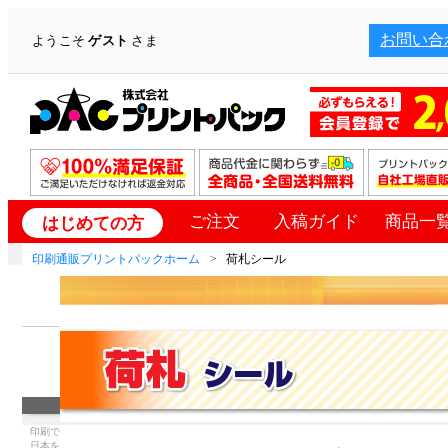
お問い合
ようこそ
ゲスト
さま
ご注文
入稿ガイド
商品一
はじめての方
印刷通販プリントパックホーム
荷札シール
印刷で
日本を