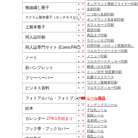
オンデマンド厚紙フライヤー印刷
無線綴じ冊子
名刺印刷
二つ折り名刺印刷
スクラム製本冊子（ホッチキスなし）
オンデマンド箔名刺印刷
ポストカード印刷
上製本冊子
賞状印刷
商品タグ印刷
同人誌印刷
ラゲッジタグ印刷
封筒印刷
（小ロット既製封筒）
同人誌専門サイト (ComicPAC)
フルカラーコースター印刷
メニュー印刷
ノート
フルカラーステッカー印刷
郵便ハガキ印刷
折パンフレット
ミシン目付 領収書印刷
抗菌マスクケース
フリーペーパー
ワクチン接種券印刷
マルチステッカー印刷
ビジネス資料
フォトアルバム・フォトブック
シール商品
インデックスシール
絵本
千社札シール
登録シール
カレンダー
27年1月始まり
名刺用シール
サインシール
ブック帯・ブックカバー
封緘シール
荷札シール