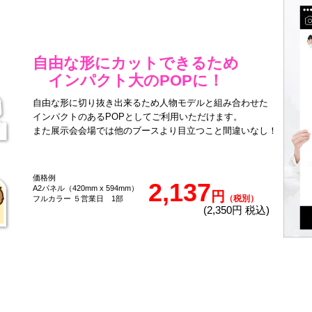
自由な形にカットできるため
インパクト大のPOPに！
自由な形に切り抜き出来るため人物モデルと組み合わせた
インパクトのあるPOPとしてご利用いただけます。
また展示会会場では他のブースより目立つこと間違いなし！
価格例
2,137
A2パネル（420mm x 594mm）
円
（税別）
フルカラー ５営業日 1部
(2,350円 税込)