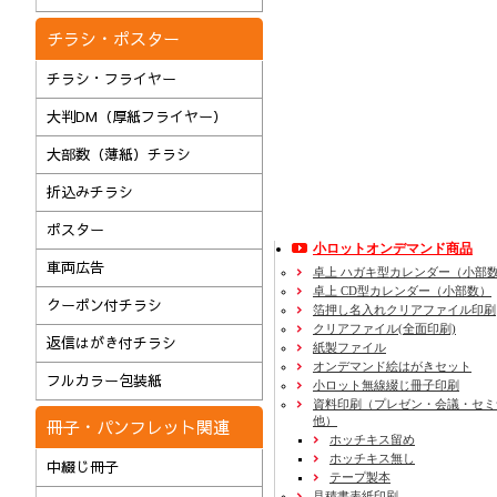
チラシ・ポスター
チラシ・フライヤー
大判DM（厚紙フライヤー）
大部数（薄紙）チラシ
折込みチラシ
ポスター
小ロットオンデマンド商品
車両広告
卓上 ハガキ型カレンダー（小部
卓上 CD型カレンダー（小部数）
クーポン付チラシ
箔押し名入れクリアファイル印刷
クリアファイル(全面印刷)
返信はがき付チラシ
紙製ファイル
オンデマンド絵はがきセット
フルカラー包装紙
小ロット無線綴じ冊子印刷
資料印刷
（プレゼン・会議・セミ
他）
冊子・パンフレット関連
ホッチキス留め
ホッチキス無し
中綴じ冊子
テープ製本
見積書表紙印刷