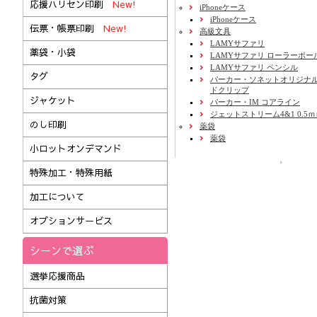
応援ハリセン印刷
New!
iPhoneケース
iPhoneケース
伝票・帳票印刷
New!
高級文具
LAMYサファリ
薬袋・小袋
LAMYサファリ ローラーボー
LAMYサファリ ペンシル
タグ
パーカー・ソネットオリジナル
ドクリップ
ジャケット
パーカー・IM コアライン
ジェットストリーム4&1 0.5
のし印刷
薬袋
薬袋
小ロットオンデマンド
運営会社
特殊加工・特殊用紙
加工について
オプションサービス
シーンで選ぶ
選挙応援商品
抗菌対策