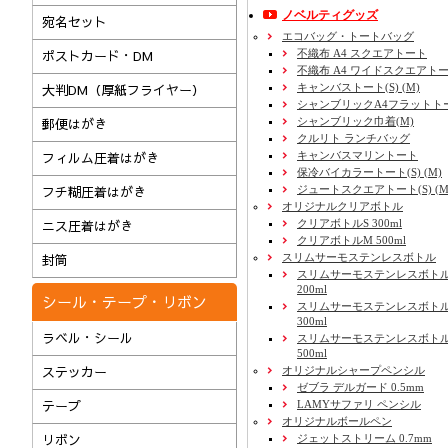
ノベルティグッズ
宛名セット
エコバッグ・トートバッグ
不織布 A4 スクエアトート
ポストカード・DM
不織布 A4 ワイドスクエアト
キャンバストート(S) (M)
大判DM（厚紙フライヤー）
シャンブリックA4フラットト
シャンブリック巾着(M)
郵便はがき
クルリト ランチバッグ
キャンバスマリントート
フィルム圧着はがき
保冷バイカラートート(S) (M)
ジュートスクエアトート(S) (M) 
フチ糊圧着はがき
オリジナルクリアボトル
クリアボトルS 300ml
ニス圧着はがき
クリアボトルM 500ml
スリムサーモステンレスボトル
封筒
スリムサーモステンレスボトル
200ml
シール・テープ・リボン
スリムサーモステンレスボト
300ml
ラベル・シール
スリムサーモステンレスボトル
500ml
ステッカー
オリジナルシャープペンシル
ゼブラ デルガード 0.5mm
テープ
LAMYサファリ ペンシル
オリジナルボールペン
リボン
ジェットストリーム 0.7mm