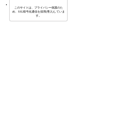
このサイトは、プライバシー保護のた
め、SSL暗号化通信を採用(導入)していま
す。