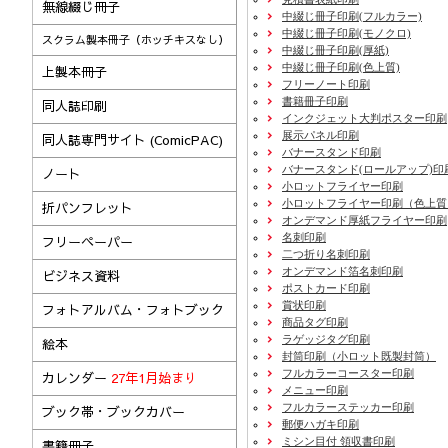
無線綴じ冊子
中綴じ冊子印刷(フルカラー)
中綴じ冊子印刷(モノクロ)
スクラム製本冊子（ホッチキスなし）
中綴じ冊子印刷(厚紙)
中綴じ冊子印刷(色上質)
上製本冊子
フリーノート印刷
書籍冊子印刷
同人誌印刷
インクジェット大判ポスター印刷
展示パネル印刷
同人誌専門サイト (ComicPAC)
バナースタンド印刷
バナースタンド(ロールアップ)印
ノート
小ロットフライヤー印刷
小ロットフライヤー印刷（色上質
折パンフレット
オンデマンド厚紙フライヤー印刷
名刺印刷
フリーペーパー
二つ折り名刺印刷
オンデマンド箔名刺印刷
ビジネス資料
ポストカード印刷
賞状印刷
フォトアルバム・フォトブック
商品タグ印刷
ラゲッジタグ印刷
絵本
封筒印刷
（小ロット既製封筒）
フルカラーコースター印刷
カレンダー
27年1月始まり
メニュー印刷
フルカラーステッカー印刷
ブック帯・ブックカバー
郵便ハガキ印刷
ミシン目付 領収書印刷
書籍冊子