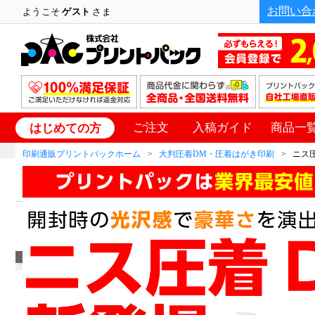
お問い合
ようこそ
ゲスト
さま
ご注文
入稿ガイド
商品一
はじめての方
印刷通販プリントパックホーム
大判圧着DM・圧着はがき印刷
ニス