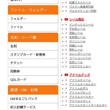
抗菌マスクケース
ワクチン接種券印刷
ファイル・フォルダー
マルチステッカー印刷
フォルダー
シール商品
インデックスシール
ファイル
千社札シール
登録シール
名刺・カード類
名刺用シール
サインシール
封緘シール
名刺
荷札シール
カレンダーシール
スタンプカード・診察券
コーションシール
住所シール
チケット
フロアステッカー
回数券
アクリルグッズ
QSLカード
アクリルチャーム
アクリルキーホルダー
アクリルお守り
郵便・DM・封筒
アクリルブロック
アクリルコースター
DMまるごとパック
アクリルスタンド
アクリルスタンドキーホルダー
封入封緘サービス