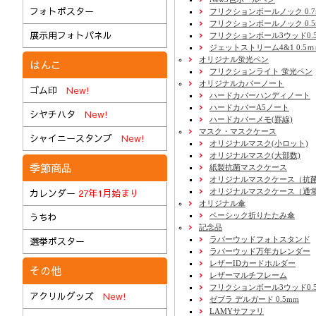
フォトポスター
フリクションボールノック 0.7
フリクションボールノック 0.5
展示用フォトパネル
フリクションボール3ウッド0.
ジェットストリーム4&1 0.5
オリジナル蛍光ペン
はんこ
フリクションライト 蛍光ペン
オリジナルカバーノート
ゴム印
New!
ハードカバーハンディノート
ハードカバーA5ノート
シヤチハタ
New!
ハードカバーメモ(罫線)
マスク・マスクケース
シャイニースタンプ
New!
オリジナルマスク(小ロット)
オリジナルマスク(大部数)
季節商品
紙製抗菌マスクケース
オリジナルマスクケース（抗
オリジナルマスクケース（通
カレンダー
27年1月始まり
オリジナル傘
ベーシック折りたたみ傘
うちわ
記念品
ラバーウッドフォトスタンド
選挙ポスター
ラバーウッド万年カレンダー
レザーIDカードホルダー
その他
レザーマルチフレーム
フリクションボール3ウッド0.
アクリルグッズ
New!
ゼブラ デルガード 0.5mm
LAMYサファリ