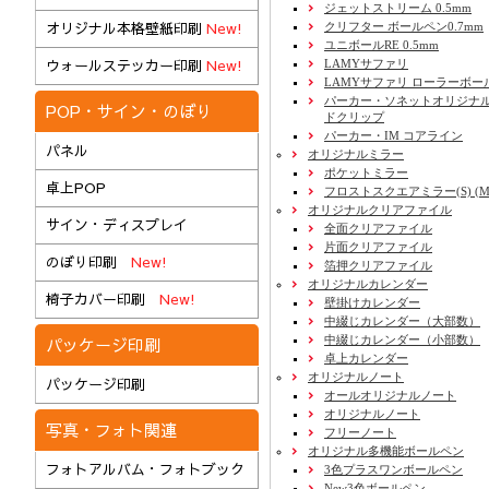
ジェットストリーム 0.5mm
オリジナル本格壁紙印刷
New!
クリフター ボールペン0.7mm
ユニボールRE 0.5mm
ウォールステッカー印刷
New!
LAMYサファリ
LAMYサファリ ローラーボー
パーカー・ソネットオリジナル
POP・サイン・のぼり
ドクリップ
パーカー・IM コアライン
パネル
オリジナルミラー
ポケットミラー
卓上POP
フロストスクエアミラー(S) (M) 
オリジナルクリアファイル
サイン・ディスプレイ
全面クリアファイル
片面クリアファイル
のぼり印刷
New!
箔押クリアファイル
オリジナルカレンダー
椅子カバー印刷
New!
壁掛けカレンダー
中綴じカレンダー（大部数）
中綴じカレンダー（小部数）
パッケージ印刷
卓上カレンダー
オリジナルノート
パッケージ印刷
オールオリジナルノート
オリジナルノート
写真・フォト関連
フリーノート
オリジナル多機能ボールペン
フォトアルバム・フォトブック
3色プラスワンボールペン
New3色ボールペン