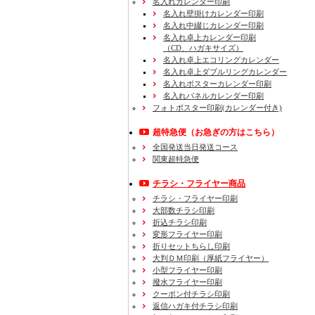
名入れカレンダー印刷
名入れ壁掛けカレンダー印刷
名入れ中綴じカレンダー印刷
名入れ卓上カレンダー印刷
（CD、ハガキサイズ）
名入れ卓上エコリングカレンダー
名入れ卓上ダブルリングカレンダー
名入れポスターカレンダー印刷
名入れパネルカレンダー印刷
フォトポスター印刷(カレンダー付き)
超特急便
（お急ぎの方はこちら）
全国発送当日発送コース
関東超特急便
チラシ・フライヤー商品
チラシ・フライヤー印刷
大部数チラシ印刷
折込チラシ印刷
変形フライヤー印刷
折りセットちらし印刷
大判ＤＭ印刷（厚紙フライヤー）
小型フライヤー印刷
撥水フライヤー印刷
クーポン付チラシ印刷
返信ハガキ付チラシ印刷