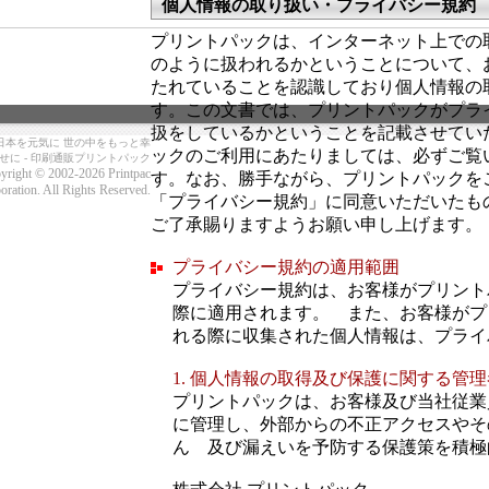
個人情報の取り扱い・プライバシー規約
プリントパックは、インターネット上での
のように扱われるかということについて、
たれていることを認識しており個人情報の
す。この文書では、プリントパックがプラ
扱をしているかということを記載させてい
日本を元気に 世の中をもっと幸
ックのご利用にあたりましては、必ずご覧
せに - 印刷通販プリントパック
yright © 2002-2026 Printpac
す。なお、勝手ながら、プリントパックを
oration. All Rights Reserved.
「プライバシー規約」に同意いただいたも
ご了承賜りますようお願い申し上げます。
プライバシー規約の適用範囲
プライバシー規約は、お客様がプリント
際に適用されます。 また、お客様がプ
れる際に収集された個人情報は、プライ
1. 個人情報の取得及び保護に関する管理
プリントパックは、お客様及び当社従業
に管理し、外部からの不正アクセスやそ
ん 及び漏えいを予防する保護策を積極