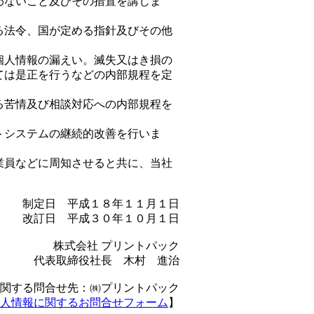
わないこと及びその措置を講じま
る法令、国が定める指針及びその他
個人情報の漏えい。滅失又はき損の
ては是正を行うなどの内部規程を定
る苦情及び相談対応への内部規程を
。
トシステムの継続的改善を行いま
業員などに周知させると共に、当社
制定日 平成１８年１１月１日
改訂日 平成３０年１０月１日
株式会社 プリントパック
代表取締役社長 木村 進治
関する問合せ先：㈱プリントパック
人情報に関するお問合せフォーム
】