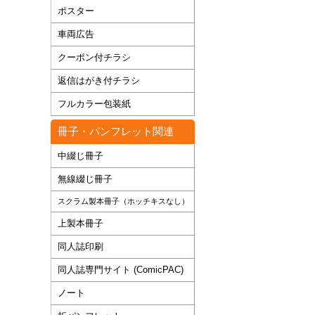
ポスター
車両広告
クーポン付チラシ
返信はがき付チラシ
フルカラー包装紙
冊子・パンフレット関連
中綴じ冊子
無線綴じ冊子
スクラム製本冊子（ホッチキスなし）
上製本冊子
同人誌印刷
同人誌専門サイト (ComicPAC)
ノート