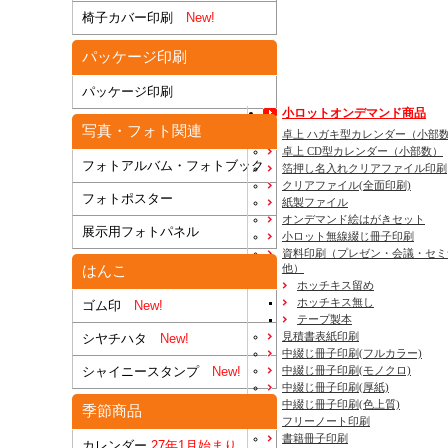
椅子カバー印刷
New!
パッケージ印刷
パッケージ印刷
小ロットオンデマンド商品
写真・フォト関連
卓上 ハガキ型カレンダー（小部
卓上 CD型カレンダー（小部数）
フォトアルバム・フォトブック
箔押し名入れクリアファイル印刷
クリアファイル(全面印刷)
フォトポスター
紙製ファイル
オンデマンド絵はがきセット
展示用フォトパネル
小ロット無線綴じ冊子印刷
資料印刷
（プレゼン・会議・セミ
他）
はんこ
ホッチキス留め
ホッチキス無し
ゴム印
New!
テープ製本
見積書表紙印刷
シヤチハタ
New!
中綴じ冊子印刷(フルカラー)
中綴じ冊子印刷(モノクロ)
シャイニースタンプ
New!
中綴じ冊子印刷(厚紙)
中綴じ冊子印刷(色上質)
季節商品
フリーノート印刷
書籍冊子印刷
カレンダー
27年1月始まり