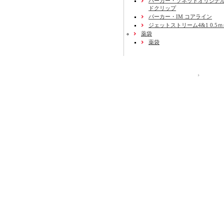
パーカー・ソネットオリジナル
ドクリップ
パーカー・IM コアライン
ジェットストリーム4&1 0.5
薬袋
薬袋
運営会社