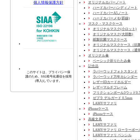
オリジナルカバーノート
個人情報保護方針
ハードカバーハンディノート
ハードカバーA5ノート
ハードカバーメモ(罫線)
マスク・マスクケース
オリジナルマスク(小ロット)
オリジナルマスク(大部数)
紙製抗菌マスクケース
オリジナルマスクケース（抗
オリジナルマスクケース（通
オリジナル傘
ベーシック折りたたみ傘
記念品
ラバーウッドフォトスタンド
このサイトは、プライバシー保
ラバーウッド万年カレンダー
護のため、SSL暗号化通信を採用
(導入)しています。
レザーIDカードホルダー
レザーマルチフレーム
フリクションボール3ウッド0.
ゼブラ デルガード 0.5mm
LAMYサファリ
iPhoneケース
iPhoneケース
高級文具
LAMYサファリ
LAMYサファリ ローラーボー
LAMYサファリ ペンシル