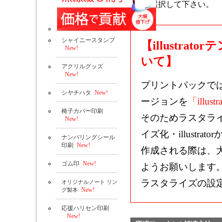
選択して下さい。
シャイニースタンプ
【illustr
New!
いて】
アクリルグッズ
New!
プリントパックで
シヤチハタ
New!
ージョンを
「illustr
椅子カバー印刷
そのためラスタラ
New!
イズ化・illustrat
ナンバリングシール
印刷
New!
作成される際は、
ゴム印
New!
ようお願いします
ラスタライズの設
オリジナルノート リン
New!
グ製本
応援ハリセン印刷
New!