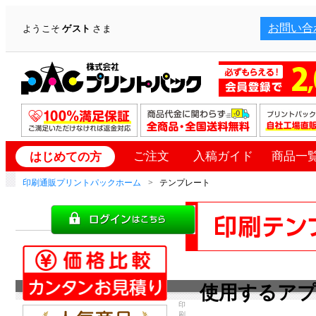
お問い合
ようこそ
ゲスト
さま
ご注文
入稿ガイド
商品一
はじめての方
印刷通販プリントパックホーム
テンプレート
使用するア
印
刷