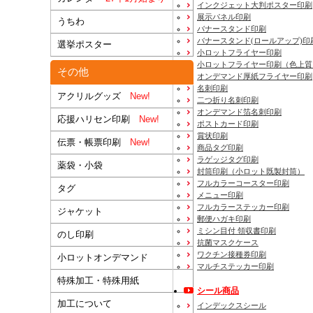
インクジェット大判ポスター印刷
展示パネル印刷
うちわ
バナースタンド印刷
バナースタンド(ロールアップ)印
選挙ポスター
小ロットフライヤー印刷
小ロットフライヤー印刷（色上質
その他
オンデマンド厚紙フライヤー印刷
名刺印刷
アクリルグッズ
New!
二つ折り名刺印刷
オンデマンド箔名刺印刷
応援ハリセン印刷
New!
ポストカード印刷
賞状印刷
伝票・帳票印刷
New!
商品タグ印刷
ラゲッジタグ印刷
薬袋・小袋
封筒印刷
（小ロット既製封筒）
フルカラーコースター印刷
タグ
メニュー印刷
フルカラーステッカー印刷
ジャケット
郵便ハガキ印刷
ミシン目付 領収書印刷
のし印刷
抗菌マスクケース
ワクチン接種券印刷
小ロットオンデマンド
マルチステッカー印刷
特殊加工・特殊用紙
シール商品
加工について
インデックスシール