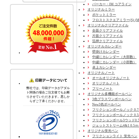
パーカー・IM コアライン
オリジナルミラー
ポケットミラー
フロストスクエアミラー(S) (M) 
オリジナルクリアファイル
全面クリアファイル
片面クリアファイル
箔押クリアファイル
オリジナルカレンダー
壁掛けカレンダー
中綴じカレンダー（大部数）
中綴じカレンダー（小部数）
卓上カレンダー
オリジナルノート
オールオリジナルノート
オリジナルノート
弊社では、印刷データがアダル
フリーノート
ト関係の場合ご注文後でもお断
オリジナル多機能ボールペン
りさせていただきます。悪しか
3色プラスワンボールペン
らずご了承くださいませ。
New3色ボールペン
フリクションボールノック 0.7
フリクションボールノック 0.5
フリクションボール3ウッド0.
ジェットストリーム4&1 0.5
オリジナル蛍光ペン
フリクションライト 蛍光ペン