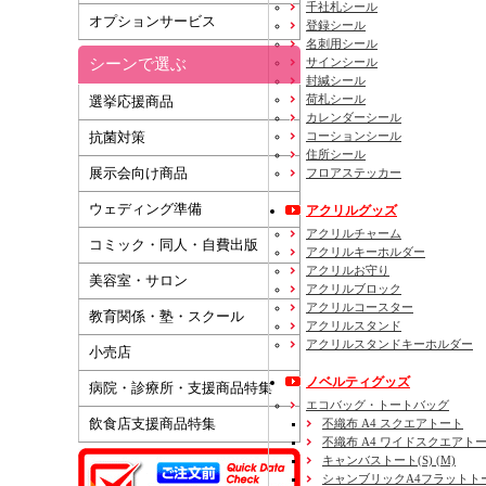
千社札シール
オプションサービス
登録シール
名刺用シール
シーンで選ぶ
サインシール
封緘シール
荷札シール
選挙応援商品
カレンダーシール
コーションシール
抗菌対策
住所シール
展示会向け商品
フロアステッカー
ウェディング準備
アクリルグッズ
アクリルチャーム
コミック・同人・自費出版
アクリルキーホルダー
アクリルお守り
美容室・サロン
アクリルブロック
アクリルコースター
教育関係・塾・スクール
アクリルスタンド
アクリルスタンドキーホルダー
小売店
ノベルティグッズ
病院・診療所・支援商品特集
エコバッグ・トートバッグ
飲食店支援商品特集
不織布 A4 スクエアトート
不織布 A4 ワイドスクエアト
キャンバストート(S) (M)
シャンブリックA4フラットト