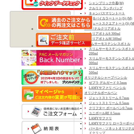
シャンブリック巾着(M)
クルリト ランチバッグ
キャンバスマリントート
保冷バイカラートート(S) (M)
ジュートスクエアトート(S) (M) 
オリジナルクリアボトル
クリアボトルS 300ml
クリアボトルM 500ml
スリムサーモステンレスボトル
スリムサーモステンレスボトル
200ml
スリムサーモステンレスボト
300ml
スリムサーモステンレスボトル
500ml
オリジナルシャープペンシル
ゼブラ デルガード 0.5mm
LAMYサファリ ペンシル
オリジナルボールペン
ジェットストリーム 0.7mm
ジェットストリーム 0.5mm
クリフター ボールペン0.7mm
ユニボールRE 0.5mm
LAMYサファリ
LAMYサファリ ローラーボー
パーカー・ソネットオリジナル
ドクリップ