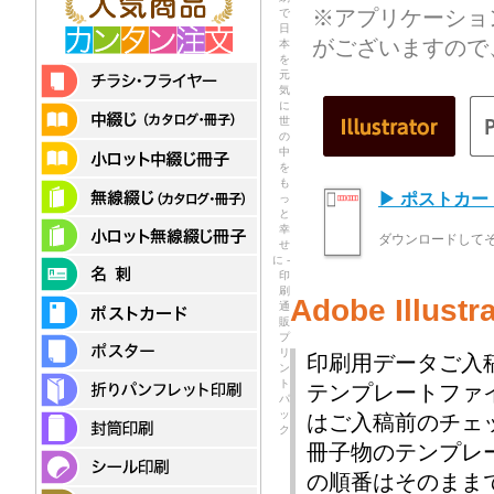
※アプリケーショ
で
日
がございますので
本
を
元
気
に
世
の
中
を
も
▶ ポストカ
っ
と
幸
ダウンロードして
せ
に -
印
刷
Adobe Illu
通
販
プ
リ
印刷用データご入
ン
ト
テンプレートファ
パ
ッ
はご入稿前のチェ
ク
冊子物のテンプレ
の順番はそのまま