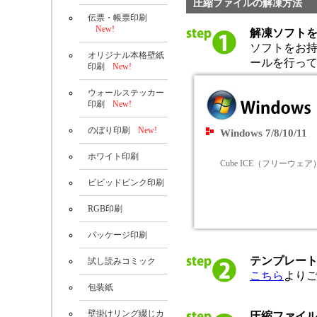
圧縮ファイルの解凍方法
伝票・帳票印刷
New!
解凍ソフト
ソフトをお
オリジナル本格壁紙
ールを行っ
印刷
New!
ウォールステッカー
印刷
New!
のぼり印刷
New!
Windows 7/8/10/11
ホワイト印刷
Cube ICE（フリーウェア
ビビッドピンク印刷
RGB印刷
パッケージ印刷
テンプレー
試し読みコミック
こちら
より
包装紙
壁掛けリング綴じカ
圧縮ファイ