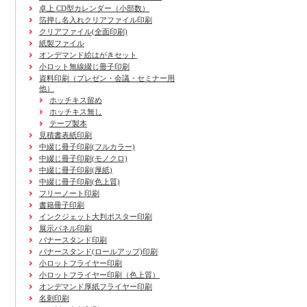
卓上 CD型カレンダー（小部数）
箔押し名入れクリアファイル印刷
クリアファイル(全面印刷)
紙製ファイル
オンデマンド絵はがきセット
小ロット無線綴じ冊子印刷
資料印刷
（プレゼン・会議・セミナー用
他）
ホッチキス留め
ホッチキス無し
テープ製本
見積書表紙印刷
中綴じ冊子印刷(フルカラー)
中綴じ冊子印刷(モノクロ)
中綴じ冊子印刷(厚紙)
中綴じ冊子印刷(色上質)
フリーノート印刷
書籍冊子印刷
インクジェット大判ポスター印刷
展示パネル印刷
バナースタンド印刷
バナースタンド(ロールアップ)印刷
小ロットフライヤー印刷
小ロットフライヤー印刷（色上質）
オンデマンド厚紙フライヤー印刷
名刺印刷