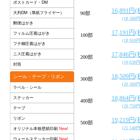
ポストカード・DM
16,891円
大判DM（厚紙フライヤー）
90部
(18,580
郵便はがき
17,191円
フィルム圧着はがき
100部
(18,910
フチ糊圧着はがき
17,846円
ニス圧着はがき
200部
(19,630
封筒
18,509円
シール・テープ・リボン
300部
(20,360
ラベル・シール
18,864円
ステッカー
400部
(20,750
テープ
リボン
19,219円
500部
(21,140
オリジナル本格壁紙印刷
New!
ウォールステッカー印刷
New!