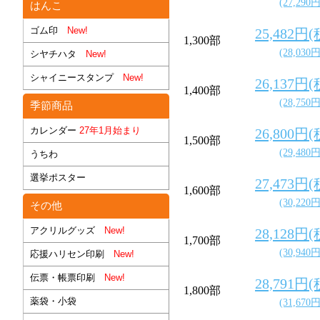
(27,290
はんこ
ゴム印
New!
25,482円
1,300部
(28,030
シヤチハタ
New!
シャイニースタンプ
New!
26,137円
1,400部
(28,750
季節商品
カレンダー
27年1月始まり
26,800円
1,500部
(29,480
うちわ
選挙ポスター
27,473円
1,600部
(30,220
その他
アクリルグッズ
New!
28,128円
1,700部
(30,940
応援ハリセン印刷
New!
伝票・帳票印刷
New!
28,791円
1,800部
薬袋・小袋
(31,670