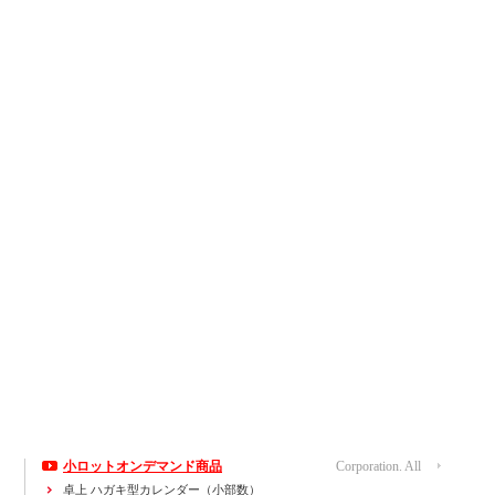
小ロットオンデマンド商品
Corporation. All
運営会社
卓上 ハガキ型カレンダー（小部数）