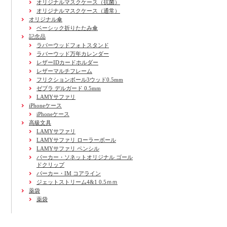
オリジナルマスクケース（抗菌）
オリジナルマスクケース（通常）
オリジナル傘
ベーシック折りたたみ傘
記念品
ラバーウッドフォトスタンド
ラバーウッド万年カレンダー
レザーIDカードホルダー
レザーマルチフレーム
フリクションボール3ウッド0.5mm
ゼブラ デルガード 0.5mm
LAMYサファリ
iPhoneケース
iPhoneケース
高級文具
LAMYサファリ
LAMYサファリ ローラーボール
LAMYサファリ ペンシル
パーカー・ソネットオリジナル ゴール
ドクリップ
パーカー・IM コアライン
ジェットストリーム4&1 0.5ｍｍ
薬袋
薬袋