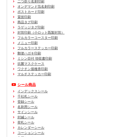
二つ折り名刺印刷
オンデマンド箔名刺印刷
ポストカード印刷
賞状印刷
商品タグ印刷
ラゲッジタグ印刷
封筒印刷
（小ロット既製封筒）
フルカラーコースター印刷
メニュー印刷
フルカラーステッカー印刷
郵便ハガキ印刷
ミシン目付 領収書印刷
抗菌マスクケース
ワクチン接種券印刷
マルチステッカー印刷
シール商品
インデックスシール
千社札シール
登録シール
名刺用シール
サインシール
封緘シール
荷札シール
カレンダーシール
コーションシール