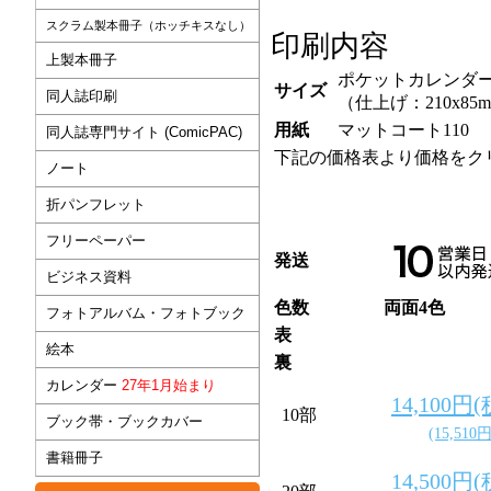
スクラム製本冊子（ホッチキスなし）
印刷内容
上製本冊子
ポケットカレンダ
サイズ
同人誌印刷
（仕上げ：210x85
用紙
マットコート110
同人誌専門サイト (ComicPAC)
下記の価格表より価格をク
ノート
折パンフレット
フリーペーパー
発送
ビジネス資料
色数
両面4色
フォトアルバム・フォトブック
表
絵本
裏
カレンダー
27年1月始まり
14,100円
10部
ブック帯・ブックカバー
(15,510
書籍冊子
14,500円