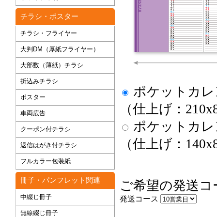
チラシ・ポスター
チラシ・フライヤー
大判DM（厚紙フライヤー）
大部数（薄紙）チラシ
折込みチラシ
ポケットカレ
ポスター
（仕上げ：210x
車両広告
ポケットカレ
クーポン付チラシ
（仕上げ：140x
返信はがき付チラシ
フルカラー包装紙
冊子・パンフレット関連
ご希望の発送コ
中綴じ冊子
発送コース
無線綴じ冊子