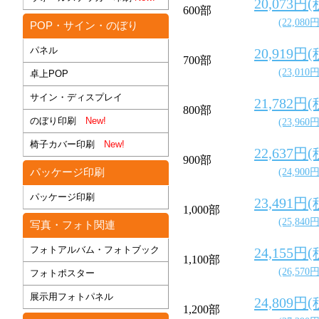
20,073円
600部
(22,080
POP・サイン・のぼり
パネル
20,919円
700部
(23,010
卓上POP
サイン・ディスプレイ
21,782円
800部
のぼり印刷
New!
(23,960
椅子カバー印刷
New!
22,637円
900部
パッケージ印刷
(24,900
パッケージ印刷
23,491円
1,000部
(25,840
写真・フォト関連
フォトアルバム・フォトブック
24,155円
1,100部
(26,570
フォトポスター
展示用フォトパネル
24,809円
1,200部