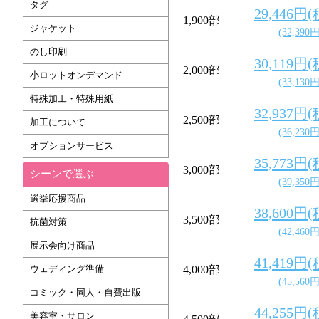
タグ
29,446円
1,900部
ジャケット
(32,390
のし印刷
30,119円
2,000部
小ロットオンデマンド
(33,130
特殊加工・特殊用紙
32,937円
2,500部
加工について
(36,230
オプションサービス
35,773円
3,000部
シーンで選ぶ
(39,350
選挙応援商品
38,600円
3,500部
抗菌対策
(42,460
展示会向け商品
41,419円
ウェディング準備
4,000部
(45,560
コミック・同人・自費出版
44,255円
美容室・サロン