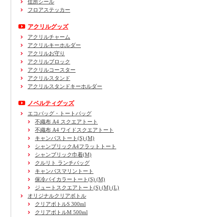
住所シール
フロアステッカー
アクリルグッズ
アクリルチャーム
アクリルキーホルダー
アクリルお守り
アクリルブロック
アクリルコースター
アクリルスタンド
アクリルスタンドキーホルダー
ノベルティグッズ
エコバッグ・トートバッグ
不織布 A4 スクエアトート
不織布 A4 ワイドスクエアトート
キャンバストート(S) (M)
シャンブリックA4フラットトート
シャンブリック巾着(M)
クルリト ランチバッグ
キャンバスマリントート
保冷バイカラートート(S) (M)
ジュートスクエアトート(S) (M) (L)
オリジナルクリアボトル
クリアボトルS 300ml
クリアボトルM 500ml