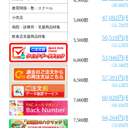
4,500部
(48,680
教育関係・塾・スクール
47,082円
小売店
5,000部
(51,790
病院・診療所・支援商品特集
飲食店支援商品特集
50,519円
5,500部
(55,570
53,946円
6,000部
(59,340
57,391円
6,500部
(63,130
60,828円
7,000部
(66,910
64,264円
7,500部
(70,690