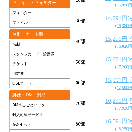
20部
ファイル・フォルダー
(15,950
フォルダー
14,891円
30部
ファイル
(16,380
名刺・カード類
15,291円
40部
名刺
(16,820
スタンプカード・診察券
15,691円
50部
チケット
(17,260
回数券
15,991円
60部
QSLカード
(17,590
郵便・DM・封筒
16,291円
70部
DMまるごとパック
(17,920
封入封緘サービス
16,591円
80部
宛名セット
(18,250