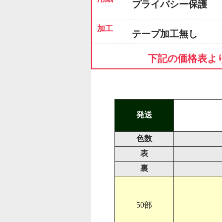
プライバシー保護
加工
テープ加工無し
下記の価格表よ
発送
色数
表
裏
50部