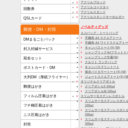
アクリルブロック
アクリルコースター
回数券
アクリルスタンド
アクリルスタンドキーホルダー
QSLカード
ノベルティグッズ
郵便・DM・封筒
エコバッグ・トートバッグ
不織布 A4 スクエアトート
DMまるごとパック
不織布 A4 ワイドスクエアト
キャンバストート(S) (M)
封入封緘サービス
シャンブリックA4フラットト
シャンブリック巾着(M)
宛名セット
クルリト ランチバッグ
キャンバスマリントート
ポストカード・DM
保冷バイカラートート(S) (M)
大判DM（厚紙フライヤー）
ジュートスクエアトート(S) (M) 
オリジナルクリアボトル
郵便はがき
クリアボトルS 300ml
クリアボトルM 500ml
フィルム圧着はがき
スリムサーモステンレスボトル
スリムサーモステンレスボトル
フチ糊圧着はがき
200ml
スリムサーモステンレスボト
ニス圧着はがき
300ml
スリムサーモステンレスボトル
500ml
封筒