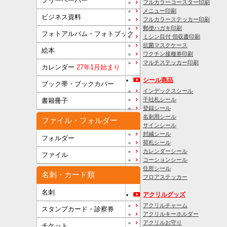
フリーペーパー
フルカラーコースター印刷
メニュー印刷
ビジネス資料
フルカラーステッカー印刷
郵便ハガキ印刷
フォトアルバム・フォトブック
ミシン目付 領収書印刷
抗菌マスクケース
絵本
ワクチン接種券印刷
マルチステッカー印刷
カレンダー
27年1月始まり
シール商品
ブック帯・ブックカバー
インデックスシール
千社札シール
書籍冊子
登録シール
名刺用シール
ファイル・フォルダー
サインシール
封緘シール
フォルダー
荷札シール
カレンダーシール
ファイル
コーションシール
住所シール
名刺・カード類
フロアステッカー
名刺
アクリルグッズ
アクリルチャーム
スタンプカード・診察券
アクリルキーホルダー
アクリルお守り
チケット