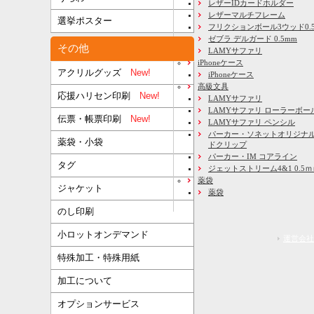
レザーIDカードホルダー
レザーマルチフレーム
選挙ポスター
フリクションボール3ウッド0.
ゼブラ デルガード 0.5mm
その他
LAMYサファリ
iPhoneケース
アクリルグッズ
New!
iPhoneケース
高級文具
応援ハリセン印刷
New!
LAMYサファリ
LAMYサファリ ローラーボー
伝票・帳票印刷
New!
LAMYサファリ ペンシル
パーカー・ソネットオリジナル
薬袋・小袋
ドクリップ
パーカー・IM コアライン
タグ
ジェットストリーム4&1 0.5
薬袋
ジャケット
薬袋
のし印刷
小ロットオンデマンド
運営会社
特殊加工・特殊用紙
加工について
オプションサービス