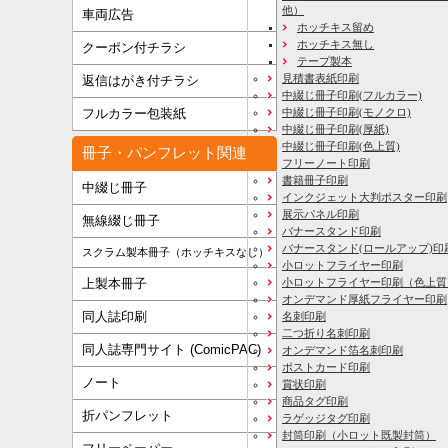
他）
車両広告
ホッチキス留め
ホッチキス無し
クーポン付チラシ
テープ製本
見積書表紙印刷
返信はがき付チラシ
中綴じ冊子印刷(フルカラー)
フルカラー包装紙
中綴じ冊子印刷(モノクロ)
中綴じ冊子印刷(厚紙)
中綴じ冊子印刷(色上質)
冊子・パンフレット関連
フリーノート印刷
書籍冊子印刷
中綴じ冊子
インクジェット大判ポスター印刷
展示パネル印刷
無線綴じ冊子
バナースタンド印刷
バナースタンド(ロールアップ)印
スクラム製本冊子（ホッチキスなし）
小ロットフライヤー印刷
上製本冊子
小ロットフライヤー印刷（色上質
オンデマンド厚紙フライヤー印刷
同人誌印刷
名刺印刷
二つ折り名刺印刷
同人誌専門サイト (ComicPAC)
オンデマンド箔名刺印刷
ポストカード印刷
ノート
賞状印刷
商品タグ印刷
折パンフレット
ラゲッジタグ印刷
封筒印刷
（小ロット既製封筒）