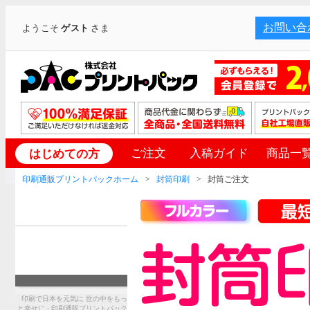
お問い合
ようこそ
ゲスト
さま
ご注文
入稿ガイド
商品一
はじめての方
印刷通販プリントパックホーム
封筒印刷
封筒ご注文
印刷で日本を元気に 世の中をもっ
と幸せに - 印刷通販プリントパック