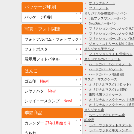
オリジナルノート
パッケージ印刷
フリーノート
オリジナル多機能ボールペン
パッケージ印刷
3色プラスワンボールペン
New3色ボールペン
写真・フォト関連
フリクションボールノック 0.7
フリクションボールノック 0.5
フリクションボール3ウッド0.
フォトアルバム・フォトブック
ジェットストリーム4&1 0.5
フォトポスター
オリジナル蛍光ペン
フリクションライト 蛍光ペン
展示用フォトパネル
オリジナルカバーノート
ハードカバーハンディノート
ハードカバーA5ノート
はんこ
ハードカバーメモ(罫線)
マスク・マスクケース
ゴム印
New!
オリジナルマスク(小ロット)
オリジナルマスク(大部数)
シヤチハタ
New!
紙製抗菌マスクケース
オリジナルマスクケース（抗
シャイニースタンプ
New!
オリジナルマスクケース（通
オリジナル傘
季節商品
ベーシック折りたたみ傘
記念品
カレンダー
27年1月始まり
ラバーウッドフォトスタンド
ラバーウッド万年カレンダー
うちわ