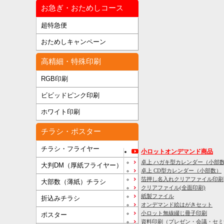
お急ぎ・おためしコース
超特急便
おためしキャンペーン
高精細・特殊印刷
RGB印刷
ビビッドピンク印刷
ホワイト印刷
チラシ・ポスター
チラシ・フライヤー
小ロットオンデマンド商品
卓上 ハガキ型カレンダー（小部
大判DM（厚紙フライヤー）
卓上 CD型カレンダー（小部数）
箔押し名入れクリアファイル印刷
大部数（薄紙）チラシ
クリアファイル(全面印刷)
紙製ファイル
折込みチラシ
オンデマンド絵はがきセット
小ロット無線綴じ冊子印刷
ポスター
資料印刷
（プレゼン・会議・セミ