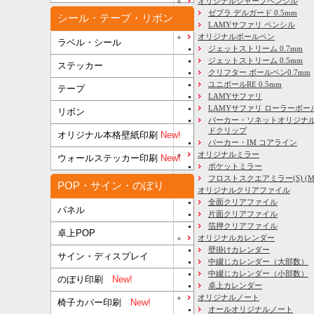
オリジナルシャープペンシル
ゼブラ デルガード 0.5mm
シール・テープ・リボン
LAMYサファリ ペンシル
オリジナルボールペン
ラベル・シール
ジェットストリーム 0.7mm
ジェットストリーム 0.5mm
ステッカー
クリフター ボールペン0.7mm
ユニボールRE 0.5mm
テープ
LAMYサファリ
LAMYサファリ ローラーボー
リボン
パーカー・ソネットオリジナル
ドクリップ
オリジナル本格壁紙印刷
New!
パーカー・IM コアライン
オリジナルミラー
ウォールステッカー印刷
New!
ポケットミラー
フロストスクエアミラー(S) (M) 
POP・サイン・のぼり
オリジナルクリアファイル
全面クリアファイル
パネル
片面クリアファイル
箔押クリアファイル
卓上POP
オリジナルカレンダー
壁掛けカレンダー
サイン・ディスプレイ
中綴じカレンダー（大部数）
中綴じカレンダー（小部数）
のぼり印刷
New!
卓上カレンダー
オリジナルノート
椅子カバー印刷
New!
オールオリジナルノート