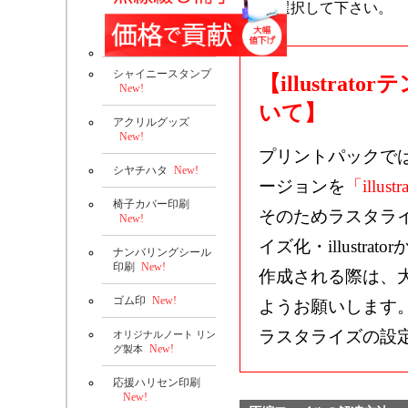
選択して下さい。
シャイニースタンプ
【illustr
New!
いて】
アクリルグッズ
New!
プリントパックで
シヤチハタ
New!
ージョンを
「illustr
椅子カバー印刷
そのためラスタラ
New!
イズ化・illustrat
ナンバリングシール
印刷
New!
作成される際は、
ゴム印
New!
ようお願いします
ラスタライズの設
オリジナルノート リン
New!
グ製本
応援ハリセン印刷
New!