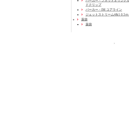
パーカー・ソネットオリジナル
ドクリップ
パーカー・IM コアライン
ジェットストリーム4&1 0.5
薬袋
薬袋
運営会社