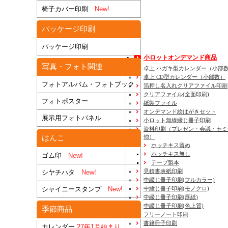
椅子カバー印刷
New!
パッケージ印刷
パッケージ印刷
小ロットオンデマンド商品
写真・フォト関連
卓上 ハガキ型カレンダー（小部
卓上 CD型カレンダー（小部数）
フォトアルバム・フォトブック
箔押し名入れクリアファイル印刷
クリアファイル(全面印刷)
フォトポスター
紙製ファイル
オンデマンド絵はがきセット
展示用フォトパネル
小ロット無線綴じ冊子印刷
資料印刷
（プレゼン・会議・セミ
他）
はんこ
ホッチキス留め
ホッチキス無し
ゴム印
New!
テープ製本
見積書表紙印刷
シヤチハタ
New!
中綴じ冊子印刷(フルカラー)
中綴じ冊子印刷(モノクロ)
シャイニースタンプ
New!
中綴じ冊子印刷(厚紙)
中綴じ冊子印刷(色上質)
季節商品
フリーノート印刷
書籍冊子印刷
カレンダー
27年1月始まり