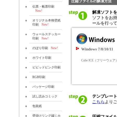
圧縮ファイルの解凍方法
伝票・帳票印刷
New!
解凍ソフト
ソフトをお
オリジナル本格壁紙
ールを行っ
印刷
New!
ウォールステッカー
印刷
New!
のぼり印刷
New!
Windows 7/8/10/11
ホワイト印刷
Cube ICE（フリーウェア
ビビッドピンク印刷
RGB印刷
パッケージ印刷
テンプレー
試し読みコミック
こちら
より
包装紙
壁掛けリング綴じカ
圧縮ファイ