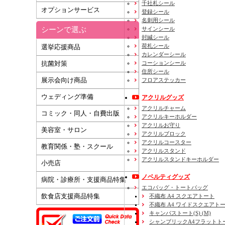
千社札シール
オプションサービス
登録シール
名刺用シール
シーンで選ぶ
サインシール
封緘シール
荷札シール
選挙応援商品
カレンダーシール
コーションシール
抗菌対策
住所シール
展示会向け商品
フロアステッカー
ウェディング準備
アクリルグッズ
アクリルチャーム
コミック・同人・自費出版
アクリルキーホルダー
アクリルお守り
美容室・サロン
アクリルブロック
アクリルコースター
教育関係・塾・スクール
アクリルスタンド
アクリルスタンドキーホルダー
小売店
ノベルティグッズ
病院・診療所・支援商品特集
エコバッグ・トートバッグ
飲食店支援商品特集
不織布 A4 スクエアトート
不織布 A4 ワイドスクエアト
キャンバストート(S) (M)
シャンブリックA4フラットト