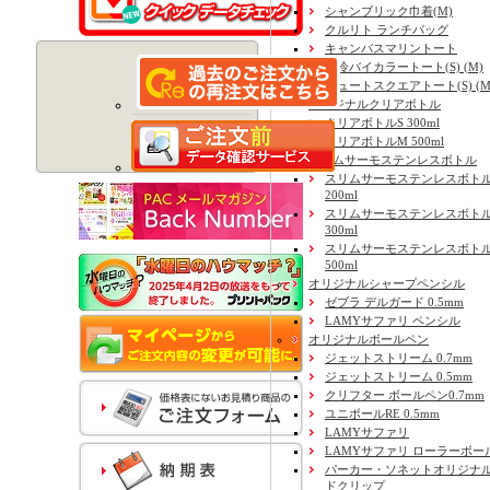
シャンブリック巾着(M)
クルリト ランチバッグ
キャンバスマリントート
保冷バイカラートート(S) (M)
ジュートスクエアトート(S) (M) 
オリジナルクリアボトル
クリアボトルS 300ml
クリアボトルM 500ml
スリムサーモステンレスボトル
スリムサーモステンレスボトル
200ml
スリムサーモステンレスボト
300ml
スリムサーモステンレスボトル
500ml
オリジナルシャープペンシル
ゼブラ デルガード 0.5mm
LAMYサファリ ペンシル
オリジナルボールペン
ジェットストリーム 0.7mm
ジェットストリーム 0.5mm
クリフター ボールペン0.7mm
ユニボールRE 0.5mm
LAMYサファリ
LAMYサファリ ローラーボー
パーカー・ソネットオリジナル
ドクリップ