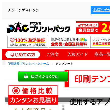
お問い合
ようこそ
ゲスト
さま
ご注文
入稿ガイド
商品一
はじめての方
印刷通販プリントパックホーム
テンプレート
使用するア
印
刷