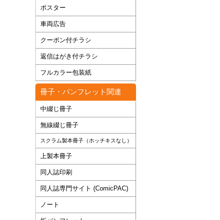
ポスター
車両広告
クーポン付チラシ
返信はがき付チラシ
フルカラー包装紙
冊子・パンフレット関連
中綴じ冊子
無線綴じ冊子
スクラム製本冊子（ホッチキスなし）
上製本冊子
同人誌印刷
同人誌専門サイト (ComicPAC)
ノート