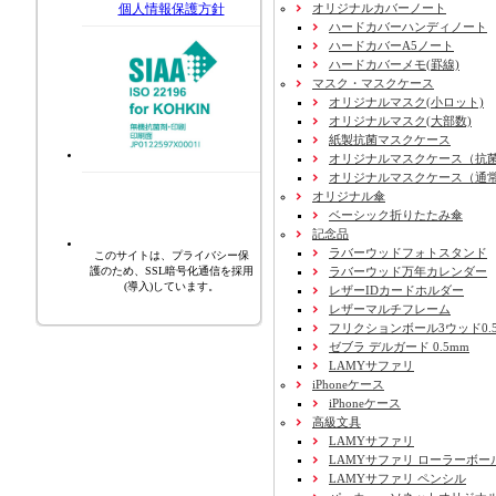
オリジナルカバーノート
個人情報保護方針
ハードカバーハンディノート
ハードカバーA5ノート
ハードカバーメモ(罫線)
マスク・マスクケース
オリジナルマスク(小ロット)
オリジナルマスク(大部数)
紙製抗菌マスクケース
オリジナルマスクケース（抗
オリジナルマスクケース（通
オリジナル傘
ベーシック折りたたみ傘
記念品
ラバーウッドフォトスタンド
このサイトは、プライバシー保
ラバーウッド万年カレンダー
護のため、SSL暗号化通信を採用
(導入)しています。
レザーIDカードホルダー
レザーマルチフレーム
フリクションボール3ウッド0.
ゼブラ デルガード 0.5mm
LAMYサファリ
iPhoneケース
iPhoneケース
高級文具
LAMYサファリ
LAMYサファリ ローラーボー
LAMYサファリ ペンシル