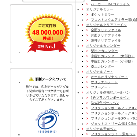
パーカー・IM コアライン
オリジナルミラー
ポケットミラー
フロストスクエアミラー(S) (M) 
オリジナルクリアファイル
全面クリアファイル
片面クリアファイル
箔押クリアファイル
オリジナルカレンダー
壁掛けカレンダー
中綴じカレンダー（大部数）
中綴じカレンダー（小部数）
卓上カレンダー
オリジナルノート
オールオリジナルノート
オリジナルノート
弊社では、印刷データがアダル
フリーノート
ト関係の場合ご注文後でもお断
オリジナル多機能ボールペン
りさせていただきます。悪しか
3色プラスワンボールペン
らずご了承くださいませ。
New3色ボールペン
フリクションボールノック 0.7
フリクションボールノック 0.5
フリクションボール3ウッド0.
ジェットストリーム4&1 0.5
オリジナル蛍光ペン
フリクションライト 蛍光ペン