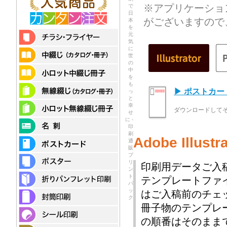
※アプリケーショ
で
日
がございますので
本
を
元
気
に
世
の
中
を
も
▶ ポストカ
っ
と
幸
ダウンロードして
せ
に -
印
刷
Adobe Illu
通
販
プ
リ
印刷用データご入
ン
ト
テンプレートファ
パ
ッ
はご入稿前のチェ
ク
冊子物のテンプレ
の順番はそのまま