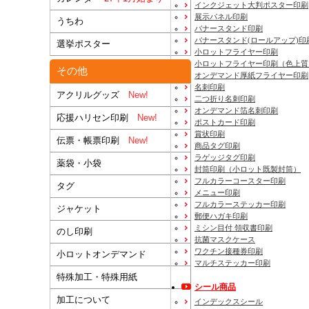
インクジェット大判ポスター印刷
展示パネル印刷
うちわ
バナースタンド印刷
バナースタンド(ロールアップ)印
選挙ポスター
小ロットフライヤー印刷
小ロットフライヤー印刷（色上質
その他
オンデマンド厚紙フライヤー印刷
名刺印刷
アクリルグッズ
New!
二つ折り名刺印刷
オンデマンド箔名刺印刷
応援ハリセン印刷
New!
ポストカード印刷
賞状印刷
伝票・帳票印刷
New!
商品タグ印刷
ラゲッジタグ印刷
薬袋・小袋
封筒印刷
（小ロット既製封筒）
フルカラーコースター印刷
タグ
メニュー印刷
フルカラーステッカー印刷
ジャケット
郵便ハガキ印刷
ミシン目付 領収書印刷
のし印刷
抗菌マスクケース
ワクチン接種券印刷
小ロットオンデマンド
マルチステッカー印刷
特殊加工・特殊用紙
シール商品
加工について
インデックスシール