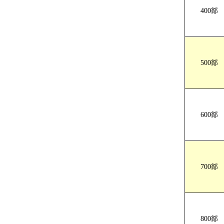
400部
A4サイズ Z
500部
600部
700部
800部