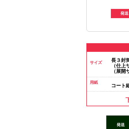
発送
長３封
サイズ
（仕上サイ
（展開サイ
用紙
コート
B5サイズ 
発送