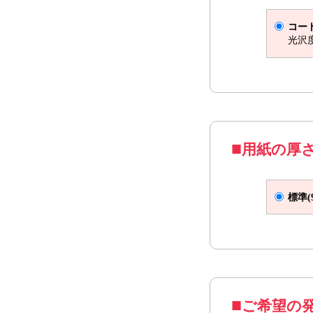
はがきサイズ
コー
光沢
用紙の厚
標準(9
A4サイズ 
ご希望の