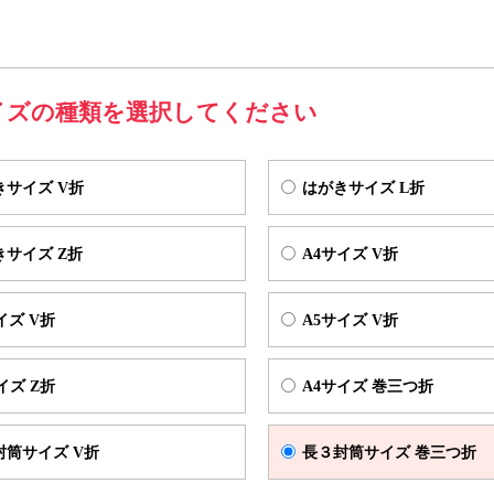
方が開きやすい様に
印刷可能な開封スペース
を確保させていただいてお
して制作される場合は、弊社テンプレート内に「宛名面」の記載がある
ようにデータを制作ください。
イズの種類を選択してください
 V折
仕上がりサイズ（W100×H145mm) 展開サイズ（W195×H145mm)
きサイズ V折
はがきサイズ L折
きサイズ Z折
A4サイズ V折
イズ V折
A5サイズ V折
イズ Z折
A4サイズ 巻三つ折
封筒サイズ V折
長３封筒サイズ 巻三つ折