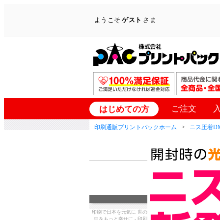
ようこそ
ゲスト
さま
ご注文
はじめての方
印刷通販プリントパックホーム
ニス圧着D
印刷で日本を元気に 世の
中をもっと幸せに - 印刷