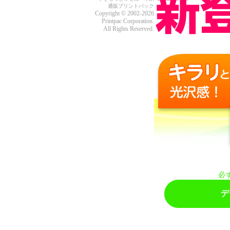
通販プリントパック
Copyright © 2002-2026
Printpac Corporation.
All Rights Reserved.
必
デ