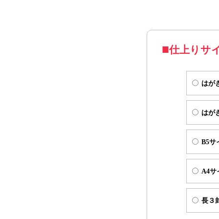
※お手元に届いた
※ご郵送を前提と
「宛名面」となる
仕上りサ
はがきサイズ
はが
はが
B5サ
A4サ
長３