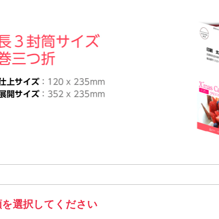
ズL折
仕上がりサイズ（W100×H145mm) 展開サイズ（W297×H145mm)
類を選択してください