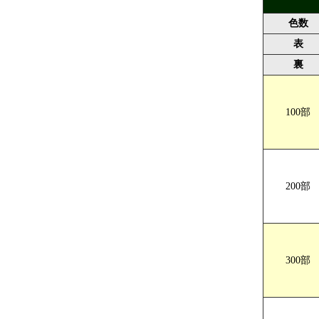
色数
表
裏
100部
A5サイズ 
200部
300部