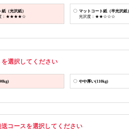
 Z折
仕上がりサイズ（W100×H145mm) 展開サイズ（W290×H145mm)
ト紙（光沢紙）
マットコート紙（半光沢紙
度：★★★★☆
光沢度：★★☆☆☆
さを選択してください
0kg)
やや厚い(110kg)
V折
発送コースを選択してください
仕上がりサイズ（W213×H297mm) 展開サイズ（W420×H297mm)