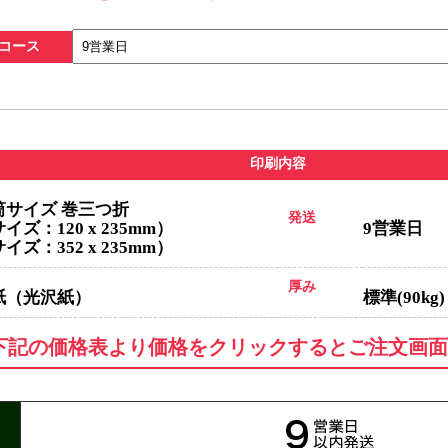
コース
印刷内容
筒サイズ 巻三つ折
発送
ズ：120 x 235mm）
9営業日
ズ：352 x 235mm）
厚み
紙（光沢紙）
標準(90kg)
V折
仕上がりサイズ（W182×H257mm) 展開サイズ（W358×H257mm)
下記の価格表より価格をクリックするとご注文画面