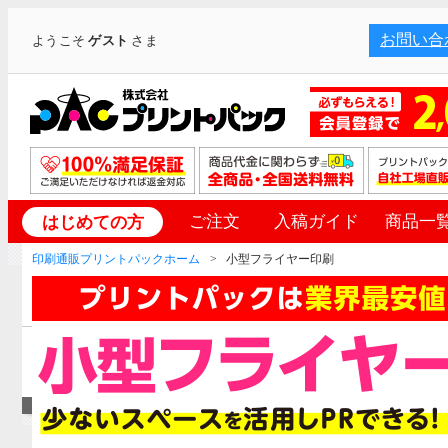
お問い合
ようこそ
ゲスト
さま
ご注文
入稿ガイド
商品一
はじめての方
印刷通販プリントパックホーム
小型フライヤー印刷