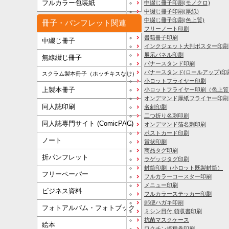
フルカラー包装紙
中綴じ冊子印刷(モノクロ)
中綴じ冊子印刷(厚紙)
中綴じ冊子印刷(色上質)
冊子・パンフレット関連
フリーノート印刷
書籍冊子印刷
中綴じ冊子
インクジェット大判ポスター印刷
展示パネル印刷
無線綴じ冊子
バナースタンド印刷
バナースタンド(ロールアップ)印
スクラム製本冊子（ホッチキスなし）
小ロットフライヤー印刷
上製本冊子
小ロットフライヤー印刷（色上質
オンデマンド厚紙フライヤー印刷
同人誌印刷
名刺印刷
二つ折り名刺印刷
同人誌専門サイト (ComicPAC)
オンデマンド箔名刺印刷
ポストカード印刷
ノート
賞状印刷
商品タグ印刷
折パンフレット
ラゲッジタグ印刷
封筒印刷
（小ロット既製封筒）
フリーペーパー
フルカラーコースター印刷
メニュー印刷
ビジネス資料
フルカラーステッカー印刷
郵便ハガキ印刷
フォトアルバム・フォトブック
ミシン目付 領収書印刷
抗菌マスクケース
絵本
ワクチン接種券印刷