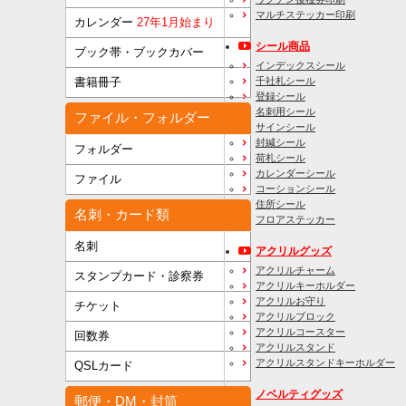
マルチステッカー印刷
カレンダー
27年1月始まり
シール商品
ブック帯・ブックカバー
インデックスシール
千社札シール
書籍冊子
登録シール
名刺用シール
ファイル・フォルダー
サインシール
封緘シール
フォルダー
荷札シール
カレンダーシール
ファイル
コーションシール
住所シール
名刺・カード類
フロアステッカー
名刺
アクリルグッズ
アクリルチャーム
スタンプカード・診察券
アクリルキーホルダー
アクリルお守り
チケット
アクリルブロック
アクリルコースター
回数券
アクリルスタンド
アクリルスタンドキーホルダー
QSLカード
ノベルティグッズ
郵便・DM・封筒