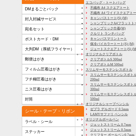
エコバッグ・トートバッグ
不織布 A4 スクエアトート
DMまるごとパック
不織布 A4 ワイドスクエアト
キャンバストート(S) (M)
封入封緘サービス
シャンブリックA4フラットト
シャンブリック巾着(M)
宛名セット
クルリト ランチバッグ
キャンバスマリントート
ポストカード・DM
保冷バイカラートート(S) (M)
大判DM（厚紙フライヤー）
ジュートスクエアトート(S) (M) 
オリジナルクリアボトル
郵便はがき
クリアボトルS 300ml
クリアボトルM 500ml
フィルム圧着はがき
スリムサーモステンレスボトル
スリムサーモステンレスボトル
フチ糊圧着はがき
200ml
スリムサーモステンレスボト
ニス圧着はがき
300ml
スリムサーモステンレスボトル
500ml
封筒
オリジナルシャープペンシル
ゼブラ デルガード 0.5mm
シール・テープ・リボン
LAMYサファリ ペンシル
オリジナルボールペン
ラベル・シール
ジェットストリーム 0.7mm
ジェットストリーム 0.5mm
ステッカー
クリフター ボールペン0.7mm