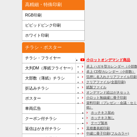
高精細・特殊印刷
RGB印刷
ビビッドピンク印刷
ホワイト印刷
チラシ・ポスター
チラシ・フライヤー
小ロットオンデマンド商品
卓上 ハガキ型カレンダー（小部
大判DM（厚紙フライヤー）
卓上 CD型カレンダー（小部数）
箔押し名入れクリアファイル印刷
大部数（薄紙）チラシ
クリアファイル(全面印刷)
紙製ファイル
折込みチラシ
オンデマンド絵はがきセット
小ロット無線綴じ冊子印刷
ポスター
資料印刷
（プレゼン・会議・セミ
他）
車両広告
ホッチキス留め
ホッチキス無し
クーポン付チラシ
テープ製本
見積書表紙印刷
返信はがき付チラシ
中綴じ冊子印刷(フルカラー)