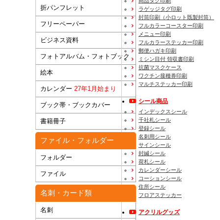
商品タグ印刷
折パンフレット
ラゲッジタグ印刷
封筒印刷
（小ロット既製封筒）
フリーペーパー
フルカラーコースター印刷
メニュー印刷
ビジネス資料
フルカラーステッカー印刷
郵便ハガキ印刷
フォトアルバム・フォトブック
ミシン目付 領収書印刷
抗菌マスクケース
絵本
ワクチン接種券印刷
マルチステッカー印刷
カレンダー
27年1月始まり
シール商品
ブック帯・ブックカバー
インデックスシール
千社札シール
書籍冊子
登録シール
名刺用シール
ファイル・フォルダー
サインシール
封緘シール
フォルダー
荷札シール
カレンダーシール
ファイル
コーションシール
住所シール
名刺・カード類
フロアステッカー
名刺
アクリルグッズ