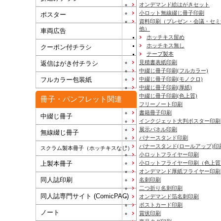
オンデマンド絵はがきセット
小ロット無線綴じ冊子印刷
ポスター
資料印刷
（プレゼン・会議・セミ
他）
車両広告
ホッチキス留め
ホッチキス無し
クーポン付チラシ
テープ製本
見積書表紙印刷
返信はがき付チラシ
中綴じ冊子印刷(フルカラー)
フルカラー包装紙
中綴じ冊子印刷(モノクロ)
中綴じ冊子印刷(厚紙)
中綴じ冊子印刷(色上質)
冊子・パンフレット関連
フリーノート印刷
書籍冊子印刷
中綴じ冊子
インクジェット大判ポスター印刷
展示パネル印刷
無線綴じ冊子
バナースタンド印刷
バナースタンド(ロールアップ)印
スクラム製本冊子（ホッチキスなし）
小ロットフライヤー印刷
上製本冊子
小ロットフライヤー印刷（色上質
オンデマンド厚紙フライヤー印刷
同人誌印刷
名刺印刷
二つ折り名刺印刷
同人誌専門サイト (ComicPAC)
オンデマンド箔名刺印刷
ポストカード印刷
ノート
賞状印刷