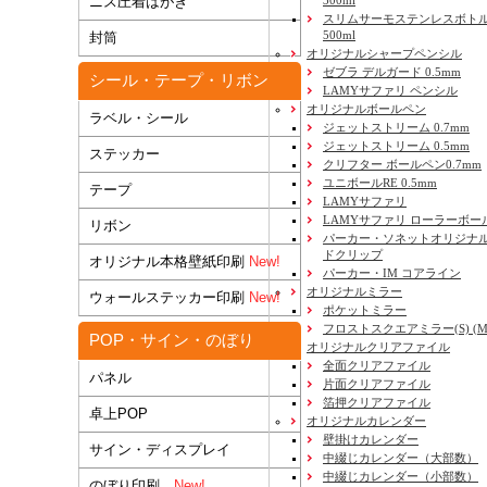
ニス圧着はがき
300ml
スリムサーモステンレスボトル
500ml
封筒
オリジナルシャープペンシル
ゼブラ デルガード 0.5mm
シール・テープ・リボン
LAMYサファリ ペンシル
オリジナルボールペン
ラベル・シール
ジェットストリーム 0.7mm
ジェットストリーム 0.5mm
ステッカー
クリフター ボールペン0.7mm
ユニボールRE 0.5mm
テープ
LAMYサファリ
LAMYサファリ ローラーボー
リボン
パーカー・ソネットオリジナル
ドクリップ
オリジナル本格壁紙印刷
New!
パーカー・IM コアライン
オリジナルミラー
ウォールステッカー印刷
New!
ポケットミラー
フロストスクエアミラー(S) (M) 
POP・サイン・のぼり
オリジナルクリアファイル
全面クリアファイル
パネル
片面クリアファイル
箔押クリアファイル
卓上POP
オリジナルカレンダー
壁掛けカレンダー
サイン・ディスプレイ
中綴じカレンダー（大部数）
中綴じカレンダー（小部数）
のぼり印刷
New!