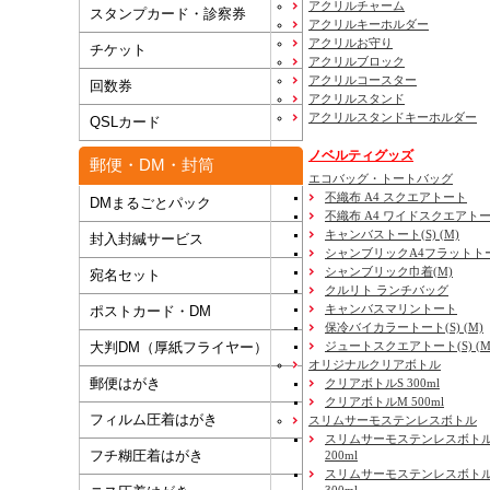
アクリルチャーム
スタンプカード・診察券
アクリルキーホルダー
アクリルお守り
チケット
アクリルブロック
アクリルコースター
回数券
アクリルスタンド
アクリルスタンドキーホルダー
QSLカード
ノベルティグッズ
郵便・DM・封筒
エコバッグ・トートバッグ
不織布 A4 スクエアトート
DMまるごとパック
不織布 A4 ワイドスクエアト
キャンバストート(S) (M)
封入封緘サービス
シャンブリックA4フラットト
シャンブリック巾着(M)
宛名セット
クルリト ランチバッグ
キャンバスマリントート
ポストカード・DM
保冷バイカラートート(S) (M)
大判DM（厚紙フライヤー）
ジュートスクエアトート(S) (M) 
オリジナルクリアボトル
郵便はがき
クリアボトルS 300ml
クリアボトルM 500ml
フィルム圧着はがき
スリムサーモステンレスボトル
スリムサーモステンレスボトル
フチ糊圧着はがき
200ml
スリムサーモステンレスボト