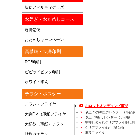
販促ノベルティグッズ
お急ぎ・おためしコース
超特急便
おためしキャンペーン
高精細・特殊印刷
RGB印刷
ビビッドピンク印刷
ホワイト印刷
チラシ・ポスター
チラシ・フライヤー
小ロットオンデマンド商品
卓上 ハガキ型カレンダー（小部
大判DM（厚紙フライヤー）
卓上 CD型カレンダー（小部数）
箔押し名入れクリアファイル印刷
大部数（薄紙）チラシ
クリアファイル(全面印刷)
紙製ファイル
折込みチラシ