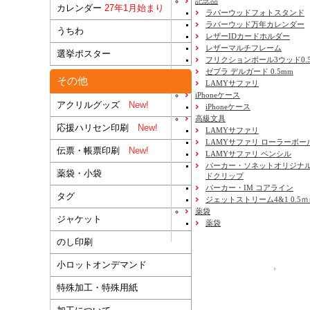
記念品
カレンダー
27年1月始まり
ラバーウッドフォトスタンド
ラバーウッド万年カレンダー
うちわ
レザーIDカードホルダー
レザーマルチフレーム
選挙ポスター
フリクションボール3ウッド0.
ゼブラ デルガード 0.5mm
その他
LAMYサファリ
iPhoneケース
アクリルグッズ
New!
iPhoneケース
高級文具
応援ハリセン印刷
New!
LAMYサファリ
LAMYサファリ ローラーボー
伝票・帳票印刷
New!
LAMYサファリ ペンシル
パーカー・ソネットオリジナル
薬袋・小袋
ドクリップ
パーカー・IM コアライン
タグ
ジェットストリーム4&1 0.5
薬袋
ジャケット
薬袋
のし印刷
小ロットオンデマンド
運営会社
特殊加工・特殊用紙