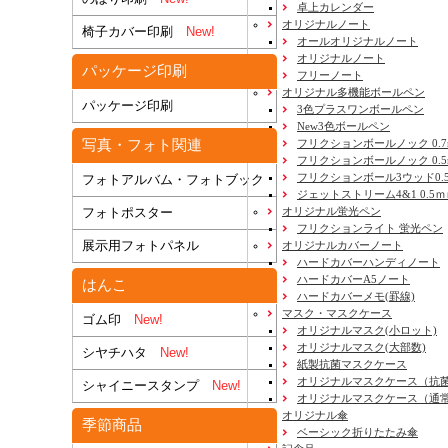
卓上カレンダー
オリジナルノート
椅子カバー印刷
New!
オールオリジナルノート
オリジナルノート
パッケージ印刷
フリーノート
オリジナル多機能ボールペン
パッケージ印刷
3色プラスワンボールペン
New3色ボールペン
写真・フォト関連
フリクションボールノック 0.7
フリクションボールノック 0.5
フリクションボール3ウッド0.
フォトアルバム・フォトブック
ジェットストリーム4&1 0.5
フォトポスター
オリジナル蛍光ペン
フリクションライト 蛍光ペン
展示用フォトパネル
オリジナルカバーノート
ハードカバーハンディノート
ハードカバーA5ノート
はんこ
ハードカバーメモ(罫線)
マスク・マスクケース
ゴム印
New!
オリジナルマスク(小ロット)
オリジナルマスク(大部数)
シヤチハタ
New!
紙製抗菌マスクケース
オリジナルマスクケース（抗
シャイニースタンプ
New!
オリジナルマスクケース（通
オリジナル傘
季節商品
ベーシック折りたたみ傘