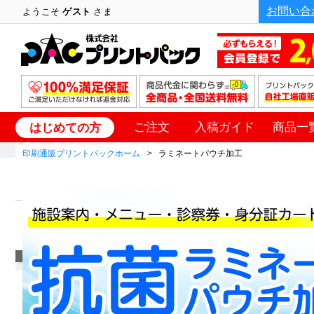
お問い合
ようこそ
ゲスト
さま
ご注文
入稿ガイド
商品一
はじめての方
印刷通販プリントパックホーム
ラミネートパウチ加工