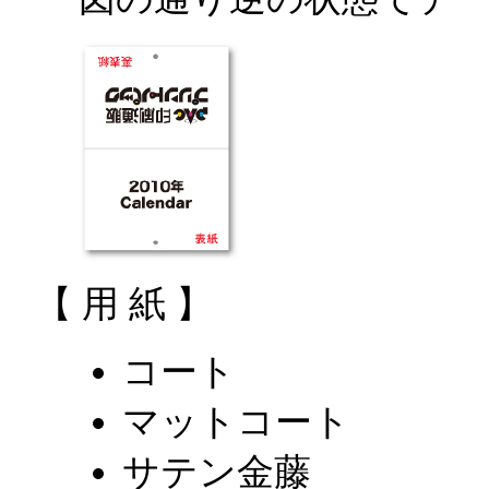
【 用 紙 】
コート
マットコート
サテン金藤