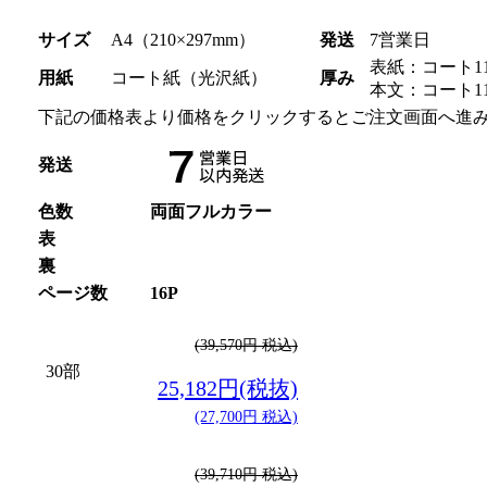
サイズ
A4（210×297mm）
発送
7営業日
表紙：コート11
用紙
コート紙（光沢紙）
厚み
本文：コート11
下記の価格表より価格をクリックするとご注文画面へ進
発送
色数
両面フルカラー
表
裏
ページ数
16P
(39,570円 税込)
30部
25,182円(税抜)
(27,700円 税込)
(39,710円 税込)