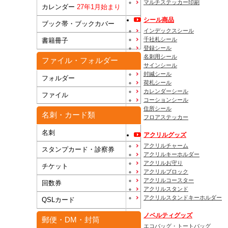
マルチステッカー印刷
カレンダー
27年1月始まり
シール商品
ブック帯・ブックカバー
インデックスシール
千社札シール
書籍冊子
登録シール
名刺用シール
ファイル・フォルダー
サインシール
封緘シール
フォルダー
荷札シール
カレンダーシール
ファイル
コーションシール
住所シール
名刺・カード類
フロアステッカー
名刺
アクリルグッズ
アクリルチャーム
スタンプカード・診察券
アクリルキーホルダー
アクリルお守り
チケット
アクリルブロック
アクリルコースター
回数券
アクリルスタンド
アクリルスタンドキーホルダー
QSLカード
ノベルティグッズ
郵便・DM・封筒
エコバッグ・トートバッグ