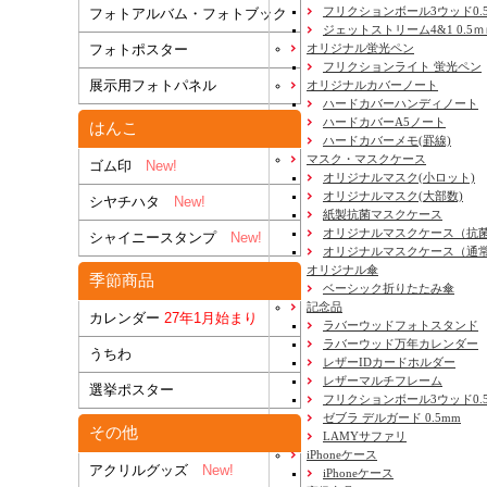
フリクションボール3ウッド0.
フォトアルバム・フォトブック
ジェットストリーム4&1 0.5
フォトポスター
オリジナル蛍光ペン
フリクションライト 蛍光ペン
展示用フォトパネル
オリジナルカバーノート
ハードカバーハンディノート
ハードカバーA5ノート
はんこ
ハードカバーメモ(罫線)
マスク・マスクケース
ゴム印
New!
オリジナルマスク(小ロット)
オリジナルマスク(大部数)
シヤチハタ
New!
紙製抗菌マスクケース
オリジナルマスクケース（抗
シャイニースタンプ
New!
オリジナルマスクケース（通
オリジナル傘
季節商品
ベーシック折りたたみ傘
記念品
カレンダー
27年1月始まり
ラバーウッドフォトスタンド
ラバーウッド万年カレンダー
うちわ
レザーIDカードホルダー
レザーマルチフレーム
選挙ポスター
フリクションボール3ウッド0.
ゼブラ デルガード 0.5mm
その他
LAMYサファリ
iPhoneケース
アクリルグッズ
New!
iPhoneケース