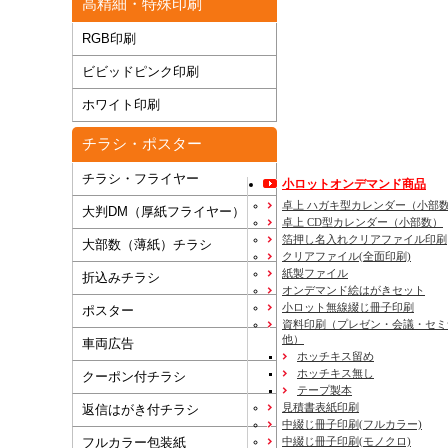
高精細・特殊印刷
RGB印刷
ビビッドピンク印刷
ホワイト印刷
チラシ・ポスター
チラシ・フライヤー
小ロットオンデマンド商品
卓上 ハガキ型カレンダー（小部
大判DM（厚紙フライヤー）
卓上 CD型カレンダー（小部数）
箔押し名入れクリアファイル印刷
大部数（薄紙）チラシ
クリアファイル(全面印刷)
紙製ファイル
折込みチラシ
オンデマンド絵はがきセット
小ロット無線綴じ冊子印刷
ポスター
資料印刷
（プレゼン・会議・セミ
他）
車両広告
ホッチキス留め
ホッチキス無し
クーポン付チラシ
テープ製本
見積書表紙印刷
返信はがき付チラシ
中綴じ冊子印刷(フルカラー)
フルカラー包装紙
中綴じ冊子印刷(モノクロ)