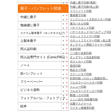
中綴じ冊子印刷(厚紙)
中綴じ冊子印刷(色上質)
冊子・パンフレット関連
フリーノート印刷
書籍冊子印刷
中綴じ冊子
インクジェット大判ポスター印刷
展示パネル印刷
無線綴じ冊子
バナースタンド印刷
バナースタンド(ロールアップ)印
スクラム製本冊子（ホッチキスなし）
小ロットフライヤー印刷
上製本冊子
小ロットフライヤー印刷（色上質
オンデマンド厚紙フライヤー印刷
同人誌印刷
名刺印刷
二つ折り名刺印刷
同人誌専門サイト (ComicPAC)
オンデマンド箔名刺印刷
ポストカード印刷
ノート
賞状印刷
商品タグ印刷
折パンフレット
ラゲッジタグ印刷
封筒印刷
（小ロット既製封筒）
フリーペーパー
フルカラーコースター印刷
メニュー印刷
ビジネス資料
フルカラーステッカー印刷
郵便ハガキ印刷
フォトアルバム・フォトブック
ミシン目付 領収書印刷
抗菌マスクケース
絵本
ワクチン接種券印刷