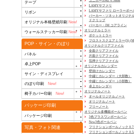
ユニボールRE 0.5mm
テープ
LAMYサファリ
LAMYサファリ ローラーボー
リボン
パーカー・ソネットオリジナル
ドクリップ
オリジナル本格壁紙印刷
New!
パーカー・IM コアライン
オリジナルミラー
ウォールステッカー印刷
New!
ポケットミラー
フロストスクエアミラー(S) (M) 
POP・サイン・のぼり
オリジナルクリアファイル
全面クリアファイル
パネル
片面クリアファイル
箔押クリアファイル
卓上POP
オリジナルカレンダー
壁掛けカレンダー
サイン・ディスプレイ
中綴じカレンダー（大部数）
中綴じカレンダー（小部数）
のぼり印刷
New!
卓上カレンダー
オリジナルノート
椅子カバー印刷
New!
オールオリジナルノート
オリジナルノート
パッケージ印刷
フリーノート
オリジナル多機能ボールペン
パッケージ印刷
3色プラスワンボールペン
New3色ボールペン
写真・フォト関連
フリクションボールノック 0.7
フリクションボールノック 0.5