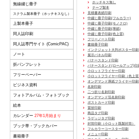
ホッチキス無し
無線綴じ冊子
テープ製本
見積書表紙印刷
スクラム製本冊子（ホッチキスなし）
中綴じ冊子印刷(フルカラー)
上製本冊子
中綴じ冊子印刷(モノクロ)
中綴じ冊子印刷(厚紙)
同人誌印刷
中綴じ冊子印刷(色上質)
フリーノート印刷
同人誌専門サイト (ComicPAC)
書籍冊子印刷
インクジェット大判ポスター印刷
ノート
展示パネル印刷
バナースタンド印刷
折パンフレット
バナースタンド(ロールアップ)印
小ロットフライヤー印刷
フリーペーパー
小ロットフライヤー印刷（色上質
オンデマンド厚紙フライヤー印刷
ビジネス資料
名刺印刷
二つ折り名刺印刷
フォトアルバム・フォトブック
オンデマンド箔名刺印刷
ポストカード印刷
絵本
賞状印刷
商品タグ印刷
カレンダー
27年1月始まり
ラゲッジタグ印刷
封筒印刷
（小ロット既製封筒）
ブック帯・ブックカバー
フルカラーコースター印刷
メニュー印刷
書籍冊子