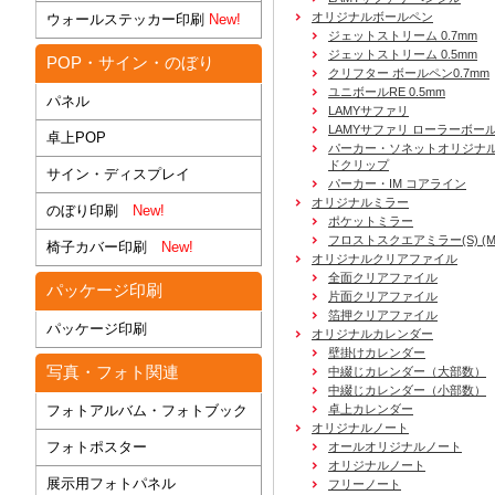
オリジナルボールペン
ウォールステッカー印刷
New!
ジェットストリーム 0.7mm
ジェットストリーム 0.5mm
POP・サイン・のぼり
クリフター ボールペン0.7mm
ユニボールRE 0.5mm
パネル
LAMYサファリ
LAMYサファリ ローラーボー
卓上POP
パーカー・ソネットオリジナル
ドクリップ
サイン・ディスプレイ
パーカー・IM コアライン
オリジナルミラー
のぼり印刷
New!
ポケットミラー
フロストスクエアミラー(S) (M) 
椅子カバー印刷
New!
オリジナルクリアファイル
全面クリアファイル
パッケージ印刷
片面クリアファイル
箔押クリアファイル
パッケージ印刷
オリジナルカレンダー
壁掛けカレンダー
写真・フォト関連
中綴じカレンダー（大部数）
中綴じカレンダー（小部数）
フォトアルバム・フォトブック
卓上カレンダー
オリジナルノート
フォトポスター
オールオリジナルノート
オリジナルノート
展示用フォトパネル
フリーノート