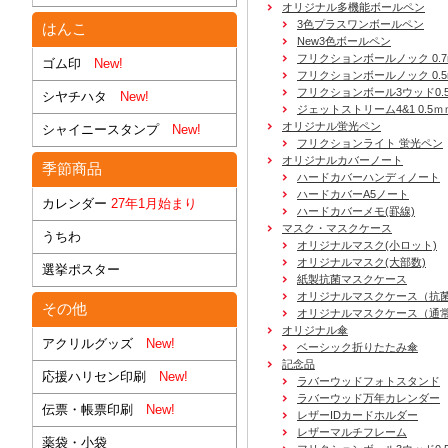
オリジナル多機能ボールペン
3色プラスワンボールペン
はんこ
New3色ボールペン
フリクションボールノック 0.7
ゴム印
New!
フリクションボールノック 0.5
フリクションボール3ウッド0.
シヤチハタ
New!
ジェットストリーム4&1 0.5ｍ
オリジナル蛍光ペン
シャイニースタンプ
New!
フリクションライト 蛍光ペン
オリジナルカバーノート
季節商品
ハードカバーハンディノート
ハードカバーA5ノート
カレンダー
27年1月始まり
ハードカバーメモ(罫線)
マスク・マスクケース
うちわ
オリジナルマスク(小ロット)
オリジナルマスク(大部数)
選挙ポスター
紙製抗菌マスクケース
オリジナルマスクケース（抗
その他
オリジナルマスクケース（通
オリジナル傘
アクリルグッズ
New!
ベーシック折りたたみ傘
記念品
応援ハリセン印刷
New!
ラバーウッドフォトスタンド
ラバーウッド万年カレンダー
伝票・帳票印刷
New!
レザーIDカードホルダー
レザーマルチフレーム
薬袋・小袋