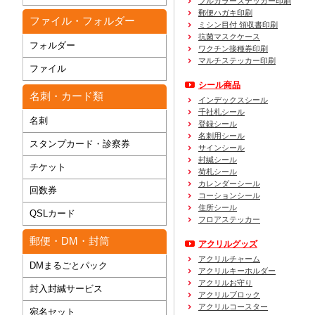
フルカラーステッカー印刷
郵便ハガキ印刷
ファイル・フォルダー
ミシン目付 領収書印刷
抗菌マスクケース
フォルダー
ワクチン接種券印刷
マルチステッカー印刷
ファイル
シール商品
名刺・カード類
インデックスシール
千社札シール
名刺
登録シール
名刺用シール
スタンプカード・診察券
サインシール
封緘シール
チケット
荷札シール
カレンダーシール
回数券
コーションシール
住所シール
QSLカード
フロアステッカー
郵便・DM・封筒
アクリルグッズ
アクリルチャーム
DMまるごとパック
アクリルキーホルダー
アクリルお守り
封入封緘サービス
アクリルブロック
アクリルコースター
宛名セット