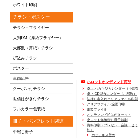
ホワイト印刷
チラシ・ポスター
チラシ・フライヤー
大判DM（厚紙フライヤー）
大部数（薄紙）チラシ
折込みチラシ
ポスター
車両広告
小ロットオンデマンド商品
クーポン付チラシ
卓上 ハガキ型カレンダー（小部
卓上 CD型カレンダー（小部数）
返信はがき付チラシ
箔押し名入れクリアファイル印刷
クリアファイル(全面印刷)
フルカラー包装紙
紙製ファイル
オンデマンド絵はがきセット
小ロット無線綴じ冊子印刷
冊子・パンフレット関連
資料印刷
（プレゼン・会議・セミ
他）
中綴じ冊子
ホッチキス留め