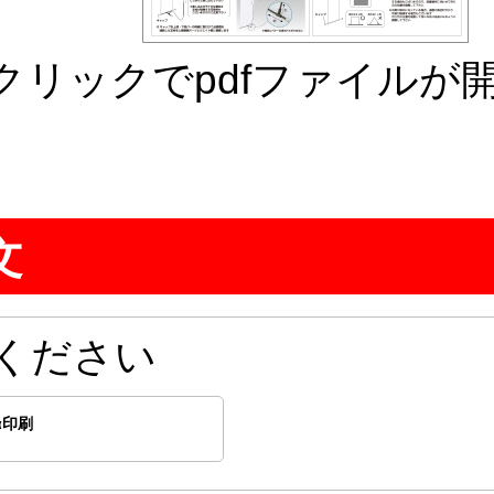
クリックでpdfファイルが
文
ください
α印刷