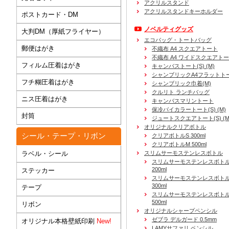
アクリルスタンド
アクリルスタンドキーホルダー
ポストカード・DM
ノベルティグッズ
大判DM（厚紙フライヤー）
エコバッグ・トートバッグ
郵便はがき
不織布 A4 スクエアトート
不織布 A4 ワイドスクエアト
フィルム圧着はがき
キャンバストート(S) (M)
シャンブリックA4フラットト
フチ糊圧着はがき
シャンブリック巾着(M)
クルリト ランチバッグ
ニス圧着はがき
キャンバスマリントート
保冷バイカラートート(S) (M)
封筒
ジュートスクエアトート(S) (M) 
オリジナルクリアボトル
シール・テープ・リボン
クリアボトルS 300ml
クリアボトルM 500ml
ラベル・シール
スリムサーモステンレスボトル
スリムサーモステンレスボトル
200ml
ステッカー
スリムサーモステンレスボト
300ml
テープ
スリムサーモステンレスボトル
500ml
リボン
オリジナルシャープペンシル
ゼブラ デルガード 0.5mm
オリジナル本格壁紙印刷
New!
LAMYサファリ ペンシル