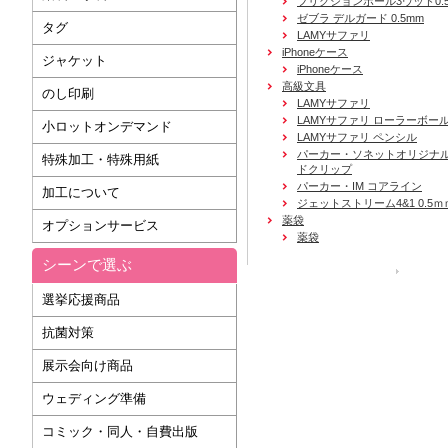
フリクションボール3ウッド0.
ゼブラ デルガード 0.5mm
タグ
LAMYサファリ
iPhoneケース
ジャケット
iPhoneケース
高級文具
のし印刷
LAMYサファリ
LAMYサファリ ローラーボー
小ロットオンデマンド
LAMYサファリ ペンシル
パーカー・ソネットオリジナル
特殊加工・特殊用紙
ドクリップ
パーカー・IM コアライン
加工について
ジェットストリーム4&1 0.5ｍ
薬袋
オプションサービス
薬袋
シーンで選ぶ
運営会社
選挙応援商品
抗菌対策
展示会向け商品
ウェディング準備
コミック・同人・自費出版