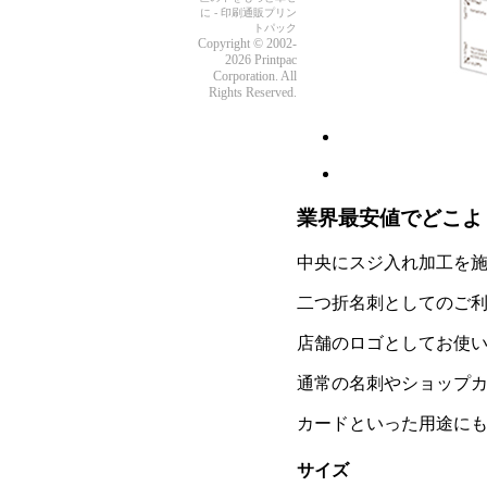
に - 印刷通販プリン
トパック
Copyright © 2002-
2026 Printpac
Corporation. All
Rights Reserved.
業界最安値でどこよ
中央にスジ入れ加工を
二つ折名刺としてのご
店舗のロゴとしてお使い
通常の名刺やショップ
カードといった用途にも
サイズ