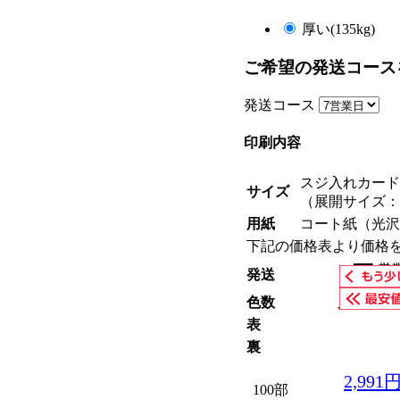
厚い(135kg)
ご希望の発送コース
発送コース
印刷内容
スジ入れカード
サイズ
（展開サイズ：5
用紙
コート紙（光沢
下記の価格表より価格
発送
色数
片面スミ
表
裏
2,991
100部