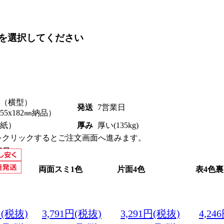
を選択してください
（横型）
発送
7営業日
5x182㎜納品）
紙）
厚み
厚い(135kg)
をクリックするとご注文画面へ進みます。
1色
両面スミ1色
片面4色
表4色裏
円(税抜)
3,791円(税抜)
3,291円(税抜)
4,24