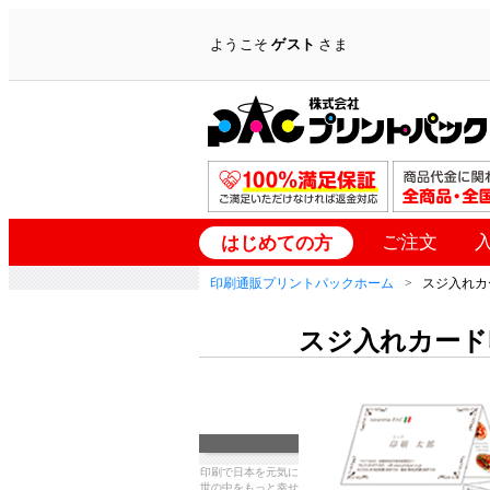
ようこそ
ゲスト
さま
ご注文
はじめての方
印刷通販プリントパックホーム
スジ入れカ
スジ入れカード
印刷で日本を元気に
世の中をもっと幸せ