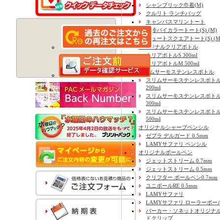
シャンブリック巾着(M)
クルリト ランチバッグ
キャンバスマリントート
保冷バイカラートート(S) (M)
ジュートスクエアトート(S) (M) 
オリジナルクリアボトル
クリアボトルS 300ml
クリアボトルM 500ml
スリムサーモステンレスボトル
スリムサーモステンレスボトル
200ml
スリムサーモステンレスボト
300ml
スリムサーモステンレスボトル
500ml
オリジナルシャープペンシル
ゼブラ デルガード 0.5mm
LAMYサファリ ペンシル
オリジナルボールペン
ジェットストリーム 0.7mm
ジェットストリーム 0.5mm
クリフター ボールペン0.7mm
ユニボールRE 0.5mm
LAMYサファリ
LAMYサファリ ローラーボー
パーカー・ソネットオリジナル
ドクリップ