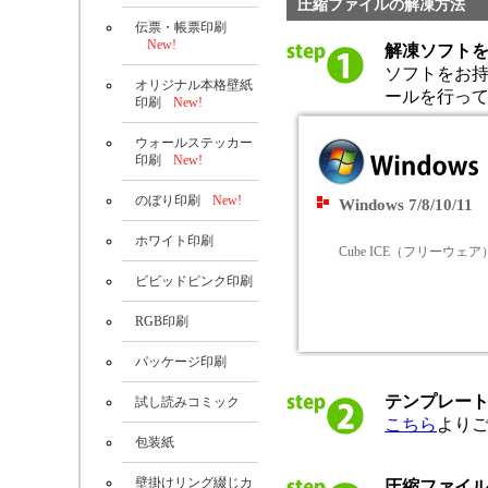
圧縮ファイルの解凍方法
伝票・帳票印刷
New!
解凍ソフト
ソフトをお
オリジナル本格壁紙
ールを行っ
印刷
New!
ウォールステッカー
印刷
New!
のぼり印刷
New!
Windows 7/8/10/11
ホワイト印刷
Cube ICE（フリーウェア
ビビッドピンク印刷
RGB印刷
パッケージ印刷
テンプレー
試し読みコミック
こちら
より
包装紙
壁掛けリング綴じカ
圧縮ファイ