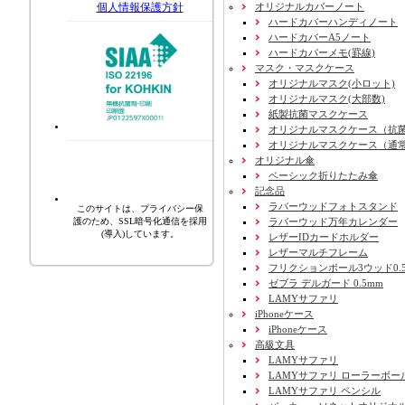
オリジナルカバーノート
個人情報保護方針
ハードカバーハンディノート
ハードカバーA5ノート
ハードカバーメモ(罫線)
マスク・マスクケース
オリジナルマスク(小ロット)
オリジナルマスク(大部数)
紙製抗菌マスクケース
オリジナルマスクケース（抗
オリジナルマスクケース（通
オリジナル傘
ベーシック折りたたみ傘
記念品
ラバーウッドフォトスタンド
このサイトは、プライバシー保
ラバーウッド万年カレンダー
護のため、SSL暗号化通信を採用
(導入)しています。
レザーIDカードホルダー
レザーマルチフレーム
フリクションボール3ウッド0.
ゼブラ デルガード 0.5mm
LAMYサファリ
iPhoneケース
iPhoneケース
高級文具
LAMYサファリ
LAMYサファリ ローラーボー
LAMYサファリ ペンシル