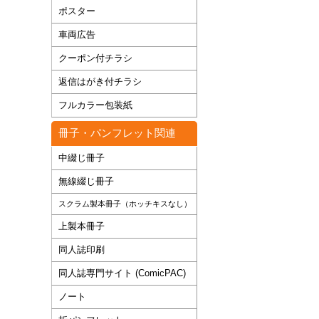
ポスター
車両広告
クーポン付チラシ
返信はがき付チラシ
フルカラー包装紙
冊子・パンフレット関連
中綴じ冊子
無線綴じ冊子
スクラム製本冊子（ホッチキスなし）
上製本冊子
同人誌印刷
同人誌専門サイト (ComicPAC)
ノート