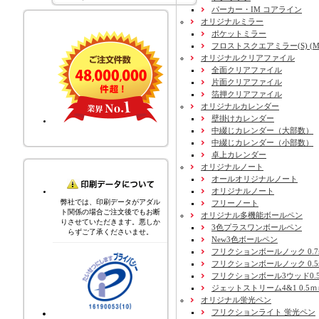
パーカー・IM コアライン
オリジナルミラー
ポケットミラー
フロストスクエアミラー(S) (M) 
オリジナルクリアファイル
全面クリアファイル
片面クリアファイル
箔押クリアファイル
オリジナルカレンダー
壁掛けカレンダー
中綴じカレンダー（大部数）
中綴じカレンダー（小部数）
卓上カレンダー
オリジナルノート
オールオリジナルノート
オリジナルノート
弊社では、印刷データがアダル
フリーノート
ト関係の場合ご注文後でもお断
オリジナル多機能ボールペン
りさせていただきます。悪しか
3色プラスワンボールペン
らずご了承くださいませ。
New3色ボールペン
フリクションボールノック 0.7
フリクションボールノック 0.5
フリクションボール3ウッド0.
ジェットストリーム4&1 0.5
オリジナル蛍光ペン
フリクションライト 蛍光ペン