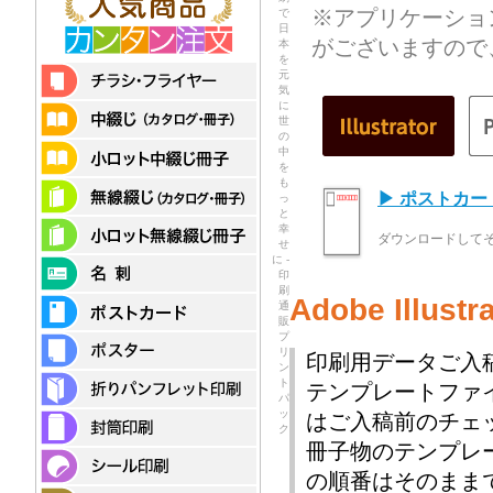
※アプリケーショ
で
日
がございますので
本
を
元
気
に
世
の
中
を
も
▶ ポストカ
っ
と
幸
ダウンロードして
せ
に -
印
刷
Adobe Illu
通
販
プ
リ
印刷用データご入
ン
ト
テンプレートファ
パ
ッ
はご入稿前のチェ
ク
冊子物のテンプレ
の順番はそのまま