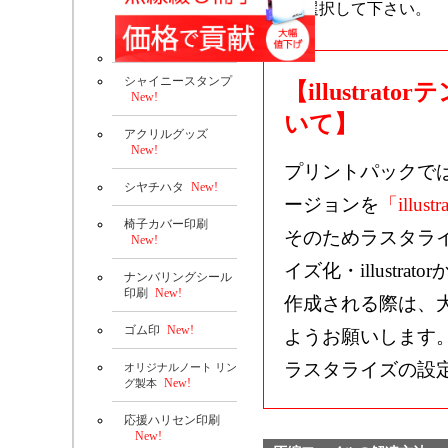
選択して下さい。
シャイニースタンプ
【illustr
New!
いて】
アクリルグッズ
New!
プリントパックで
シヤチハタ
New!
ージョンを
「illustr
椅子カバー印刷
そのためラスタラ
New!
イズ化・illustrat
ナンバリングシール
印刷
New!
作成される際は、
ゴム印
New!
ようお願いします
ラスタライズの設
オリジナルノート リン
New!
グ製本
応援ハリセン印刷
New!