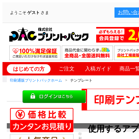
お問い合
ようこそ
ゲスト
さま
ご注文
入稿ガイド
商品一
はじめての方
印刷通販プリントパックホーム
テンプレート
使用するア
印
刷