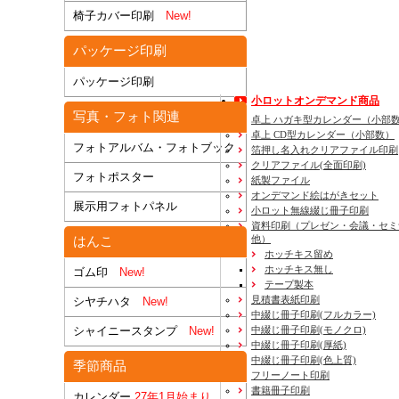
椅子カバー印刷
New!
パッケージ印刷
パッケージ印刷
小ロットオンデマンド商品
写真・フォト関連
卓上 ハガキ型カレンダー（小部
卓上 CD型カレンダー（小部数）
フォトアルバム・フォトブック
箔押し名入れクリアファイル印刷
クリアファイル(全面印刷)
フォトポスター
紙製ファイル
オンデマンド絵はがきセット
展示用フォトパネル
小ロット無線綴じ冊子印刷
資料印刷
（プレゼン・会議・セミ
他）
はんこ
ホッチキス留め
ホッチキス無し
ゴム印
New!
テープ製本
見積書表紙印刷
シヤチハタ
New!
中綴じ冊子印刷(フルカラー)
中綴じ冊子印刷(モノクロ)
シャイニースタンプ
New!
中綴じ冊子印刷(厚紙)
中綴じ冊子印刷(色上質)
季節商品
フリーノート印刷
書籍冊子印刷
カレンダー
27年1月始まり