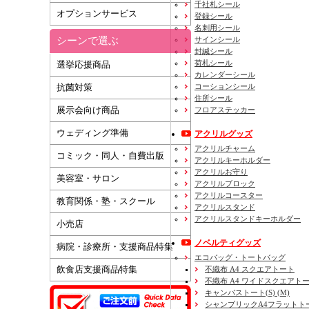
千社札シール
オプションサービス
登録シール
名刺用シール
シーンで選ぶ
サインシール
封緘シール
荷札シール
選挙応援商品
カレンダーシール
コーションシール
抗菌対策
住所シール
展示会向け商品
フロアステッカー
ウェディング準備
アクリルグッズ
アクリルチャーム
コミック・同人・自費出版
アクリルキーホルダー
アクリルお守り
美容室・サロン
アクリルブロック
アクリルコースター
教育関係・塾・スクール
アクリルスタンド
アクリルスタンドキーホルダー
小売店
ノベルティグッズ
病院・診療所・支援商品特集
エコバッグ・トートバッグ
飲食店支援商品特集
不織布 A4 スクエアトート
不織布 A4 ワイドスクエアト
キャンバストート(S) (M)
シャンブリックA4フラットト