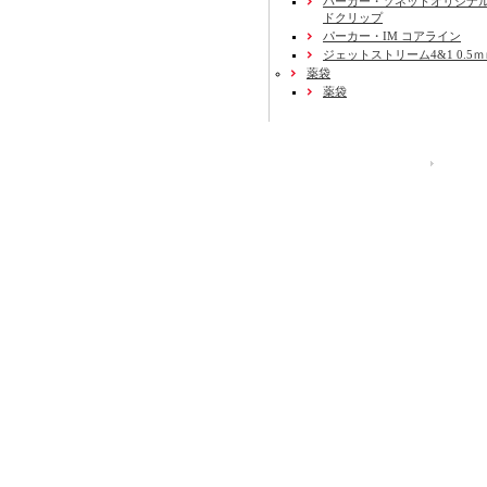
パーカー・ソネットオリジナル
ドクリップ
パーカー・IM コアライン
ジェットストリーム4&1 0.5
薬袋
薬袋
運営会社