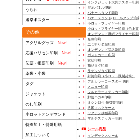
インクジェット大判ポスター印刷
展示パネル印刷
うちわ
バナースタンド印刷
バナースタンド(ロールアップ)印
選挙ポスター
小ロットフライヤー印刷
小ロットフライヤー印刷（色上質
その他
オンデマンド厚紙フライヤー印刷
名刺印刷
アクリルグッズ
New!
二つ折り名刺印刷
オンデマンド箔名刺印刷
応援ハリセン印刷
New!
ポストカード印刷
賞状印刷
伝票・帳票印刷
New!
商品タグ印刷
ラゲッジタグ印刷
薬袋・小袋
封筒印刷
（小ロット既製封筒）
フルカラーコースター印刷
タグ
メニュー印刷
フルカラーステッカー印刷
ジャケット
郵便ハガキ印刷
ミシン目付 領収書印刷
のし印刷
抗菌マスクケース
ワクチン接種券印刷
小ロットオンデマンド
マルチステッカー印刷
特殊加工・特殊用紙
シール商品
加工について
インデックスシール