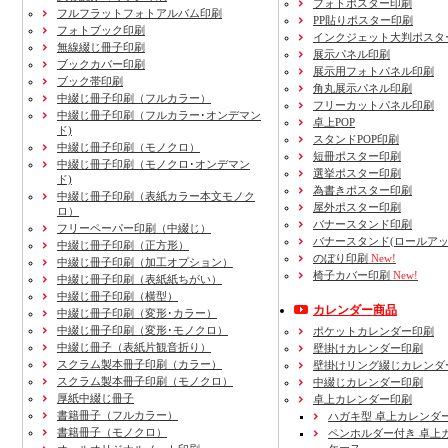
フォトポスター印刷
フルフラットフォトアルバム印刷
PP貼りポスター印刷
フォトブック印刷
インクジェット大判ポスタ
無線綴じ冊子印刷
展示パネル印刷
ブックカバー印刷
展示用フォトパネル印刷
ブック帯印刷
角丸展示パネル印刷
中綴じ冊子印刷（フルカラー）
フリーカットパネル印刷
中綴じ冊子印刷（フルカラー･オンデマン
卓上POP
ド)
スタンドPOP印刷
中綴じ冊子印刷（モノクロ）
短冊ポスター印刷
中綴じ冊子印刷（モノクロ･オンデマン
選挙ポスター印刷
ド)
為書きポスター印刷
中綴じ冊子印刷（表紙カラー本文モノク
屋外ポスター印刷
ロ）
バナースタンド印刷
フリーペーパー印刷
（中綴じ）
バナースタンド(ロールアッ
中綴じ冊子印刷
（正方形）
のぼり印刷
New!
中綴じ冊子印刷
（加工オプション）
椅子カバー印刷
New!
中綴じ冊子印刷
（表紙紙ちがい）
中綴じ冊子印刷
（横型）
カレンダー商品
中綴じ冊子印刷
（変形･カラー）
中綴じ冊子印刷
（変形･モノクロ）
ポケットカレンダー印刷
中綴じ冊子（表紙片観音折り）
壁掛けカレンダー印刷
スクラム製本冊子印刷
（カラー）
壁掛けリング綴じカレンダ
スクラム製本冊子印刷
（モノクロ）
中綴じカレンダー印刷
厚紙中綴じ冊子
卓上カレンダー印刷
書籍冊子
（フルカラー）
ハガキ型 卓上カレンダ
書籍冊子
（モノクロ）
ペンホルダー付き 卓上