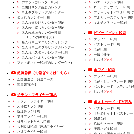
ポケットカレンダー印刷
バナースタンド印刷
壁掛けリング綴じカレンダー
ロールアップバナー印刷
卓上ダブルリングカレンダー
フリーカットパネル印刷（
名入れカレンダー印刷
フルカラーステッカー印刷
名入れ壁掛けカレンダー印刷
マルチステッカー印刷
名入れ中綴じカレンダー印刷
名入れ卓上カレンダー印刷
ビビッドピンク印刷
（CD、ハガキサイズ）
フライヤー印刷
名入れ卓上エコリングカレンダー
ポストカード印刷
名入れ卓上ダブルリングカレンダー
名刺印刷
名入れポスターカレンダー印刷
中綴じ冊子
名入れパネルカレンダー印刷
しおり
New!
フォトポスター印刷(カレンダー付き)
ホワイト印刷
超特急便
（お急ぎの方はこちら）
フライヤー印刷
全国発送当日発送コース
名刺・ショップカード印刷
関東超特急便
ポストカード・大判ハガキ
しおり
New!
チラシ・フライヤー商品
チラシ・フライヤー印刷
ポストカード・DM商品
大部数チラシ印刷
ポストカード印刷
折込チラシ印刷
【宛名セット】ポストカー
変形フライヤー印刷
DM印刷
折りセットちらし印刷
絵はがきセット印刷
大判ＤＭ印刷（厚紙フライヤー）
圧着ハガキ印刷
小型フライヤー印刷
小ロット圧着ハガキ印刷