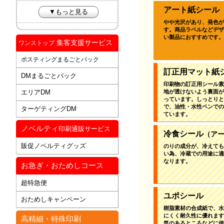
アート紙シール
▼もっと見る
やや光沢があり、発色が
す。商品ラベルなどデザ
い製品におすすめです。
集客支援サービス
ワンストップ
ポスティングまるごとパック
訂正用マット紙
DMまるごとパック
印刷物の訂正用シール素
エリアDM
地が透けないよう裏面が
っています。しっとりと
で、油性・水性ペンでの
ターゲティングDM
ています。
ノベルティ
印刷通販サービス
冷食シール
（ア
販促ノベルティグッズ
のりの成分が、冷えても
い為、冷蔵での用途に適
なります。
お急ぎ・おためしコース
超特急便
ユポシール
おためしキャンペーン
樹脂素材の合成紙で、水
にくく耐久性に優れます
高精細・特殊印刷
気のあるところなどに使