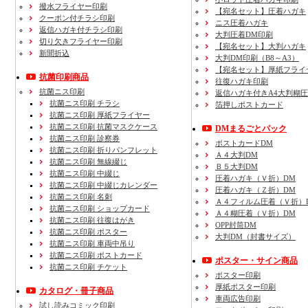
撥水フライヤー印刷
【宛名セット】圧着ハガキ
クーポン付チラシ印刷
ニス圧着ハガキ
返信ハガキ付チラシ印刷
大判圧着DM印刷
切り欠きフライヤー印刷
【宛名セット】大判ハガキ
新聞折込
大判DM印刷（B8～A3）
【宛名セット】厚紙フライ
抗菌印刷商品
往復ハガキ印刷
抗菌ニス印刷
返信ハガキ付きA4大判糊
抗菌ニス印刷 チラシ
箔押しポストカード
抗菌ニス印刷 厚紙フライヤー
抗菌ニス印刷 抗菌マスクケース
DMまるごとパック
抗菌ニス印刷 診察券
ポストカードDM
抗菌ニス印刷 折りパンフレット
Ａ４大判DM
抗菌ニス印刷 無線綴じ
Ｂ５大判DM
抗菌ニス印刷 中綴じ
圧着ハガキ（Ｖ折）DM
抗菌ニス印刷 中綴じカレンダー
圧着ハガキ（Ｚ折）DM
抗菌ニス印刷 名刺
Ａ４フィルム圧着（Ｖ折）
抗菌ニス印刷 ショップカード
Ａ４糊圧着（Ｖ折）DM
抗菌ニス印刷 往復はがき
OPP封筒DM
抗菌ニス印刷 ポスター
大判DM（封書サイズ）
抗菌ニス印刷 車両中吊り
抗菌ニス印刷 ポストカード
ポスター・サイン商品
抗菌ニス印刷 チケット
ポスター印刷
厚紙ポスター印刷
カタログ・冊子商品
車両広告印刷
試し読みコミック印刷