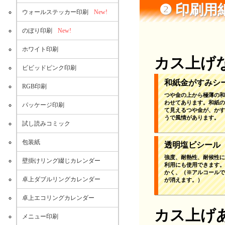
❷ 印刷
ウォールステッカー印刷
New!
のぼり印刷
New!
ホワイト印刷
カス上げ
ビビッドピンク印刷
和紙金がすみシ
RGB印刷
つや金の上から極薄の和
わせてあります。和紙の
パッケージ印刷
て見えるつや金が、かす
うで風情があります。
試し読みコミック
包装紙
透明塩ビシール
強度、耐熱性、耐候性に
壁掛けリング綴じカレンダー
利用にも使用できます。
かく、（※アルコールで
卓上ダブルリングカレンダー
が消えます。）
卓上エコリングカレンダー
カス上げ
メニュー印刷