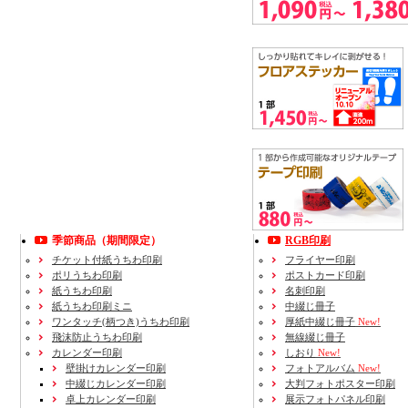
季節商品（期間限定）
RGB印刷
チケット付紙うちわ印刷
フライヤー印刷
ポリうちわ印刷
ポストカード印刷
紙うちわ印刷
名刺印刷
紙うちわ印刷ミニ
中綴じ冊子
ワンタッチ(柄つき)うちわ印刷
厚紙中綴じ冊子
New!
飛沫防止うちわ印刷
無線綴じ冊子
カレンダー印刷
しおり
New!
壁掛けカレンダー印刷
フォトアルバム
New!
中綴じカレンダー印刷
大判フォトポスター印刷
卓上カレンダー印刷
展示フォトパネル印刷