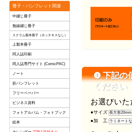
冊子・パンフレット関連
中綴じ冊子
無線綴じ冊子
スクラム製本冊子（ホッチキスなし）
上製本冊子
同人誌印刷
同人誌専門サイト (ComicPAC)
❹ 下記
ノート
折パンフレット
ください
フリーペーパー
お選びいた
ビジネス資料
●サイズ
フォトアルバム・フォトブック
●加 工
絵本
カレンダー
27年1月始まり