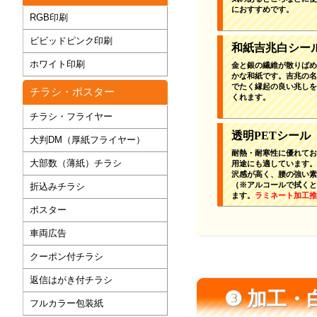
におすすめです。
RGB印刷
ビビッドピンク印刷
和紙吉兆白シー
ホワイト印刷
金と銀の繊維が散りばめ
かな和紙です。吉兆の名
でたく縁起の良い兆しを
チラシ・ポスター
くれます。
チラシ・フライヤー
透明PETシール
大判DM（厚紙フライヤー）
耐熱・耐寒性に優れてお
大部数（薄紙）チラシ
用途にも適しています。
沢感が高く、腰の強い素
（※アルコールで拭くと
折込みチラシ
ます。
ラミネート加工推
ポスター
車両広告
クーポン付チラシ
返信はがき付チラシ
❸ 加工
フルカラー包装紙