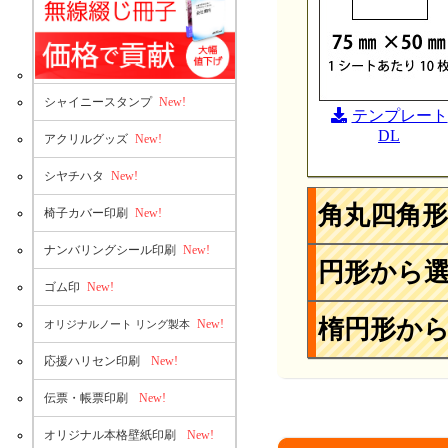
シャイニースタンプ
New!
テンプレート
DL
アクリルグッズ
New!
シヤチハタ
New!
角丸四角
椅子カバー印刷
New!
ナンバリングシール印刷
New!
円形から
ゴム印
New!
楕円形か
New!
オリジナルノート リング製本
応援ハリセン印刷
New!
伝票・帳票印刷
New!
オリジナル本格壁紙印刷
New!