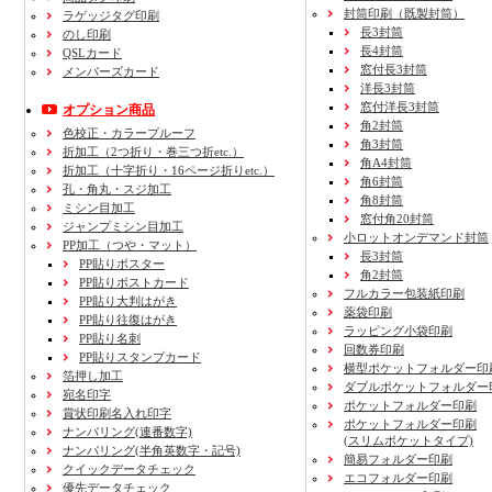
封筒印刷
（既製封筒）
ラゲッジタグ印刷
長3封筒
のし印刷
長4封筒
QSLカード
窓付長3封筒
メンバーズカード
洋長3封筒
窓付洋長3封筒
オプション商品
角2封筒
色校正・カラープルーフ
角3封筒
折加工
（2つ折り・巻三つ折etc.）
角A4封筒
折加工
（十字折り・16ページ折りetc.）
角6封筒
孔・角丸・スジ加工
角8封筒
ミシン目加工
窓付角20封筒
ジャンプミシン目加工
小ロットオンデマンド封筒
PP加工
（つや・マット）
長3封筒
PP貼りポスター
角2封筒
PP貼りポストカード
フルカラー包装紙印刷
PP貼り大判はがき
薬袋印刷
PP貼り往復はがき
ラッピング小袋印刷
PP貼り名刺
回数券印刷
PP貼りスタンプカード
横型ポケットフォルダー印
箔押し加工
ダブルポケットフォルダー
宛名印字
ポケットフォルダー印刷
賞状印刷名入れ印字
ポケットフォルダー印刷
ナンバリング(連番数字)
(スリムポケットタイプ)
ナンバリング(半角英数字・記号)
簡易フォルダー印刷
クイックデータチェック
エコフォルダー印刷
優先データチェック