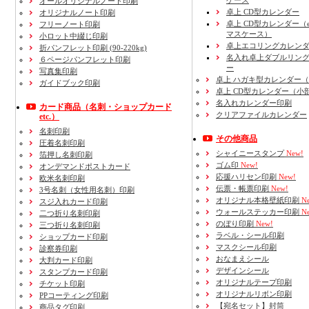
ケース
オールオリジナルノート印刷
卓上 CD型カレンダー
オリジナルノート印刷
卓上 CD型カレンダー（e
フリーノート印刷
マスケース）
小ロット中綴じ印刷
卓上エコリングカレン
折パンフレット印刷 (90-220kg)
名入れ卓上ダブルリン
６ページパンフレット印刷
ー
写真集印刷
卓上 ハガキ型カレンダー
ガイドブック印刷
卓上 CD型カレンダー（小
名入れカレンダー印刷
カード商品
（名刺・ショップカード
クリアファイルカレンダー
etc.）
名刺印刷
その他商品
圧着名刺印刷
シャイニースタンプ
New!
箔押し名刺印刷
ゴム印
New!
オンデマンドポストカード
応援ハリセン印刷
New!
欧米名刺印刷
伝票・帳票印刷
New!
3号名刺
（女性用名刺）
印刷
オリジナル本格壁紙印刷
Ne
スジ入れカード印刷
ウォールステッカー印刷
Ne
二つ折り名刺印刷
のぼり印刷
New!
三つ折り名刺印刷
ラベル・シール印刷
ショップカード印刷
マスクシール印刷
診察券印刷
おなまえシール
大判カード印刷
デザインシール
スタンプカード印刷
オリジナルテープ印刷
チケット印刷
オリジナルリボン印刷
PPコーティング印刷
【宛名セット】封筒
商品タグ印刷