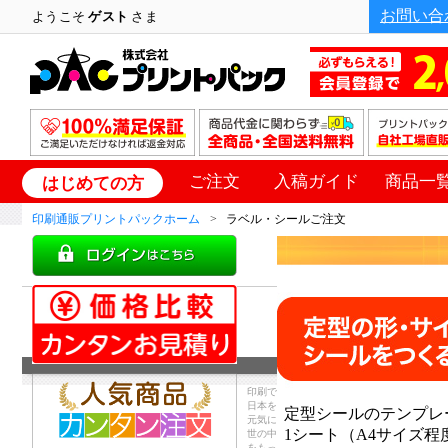
お問い合
ようこそ
ゲスト
さま
ご注文
入稿ガイド
商品一
はじめての方
印刷通販プリントパックホーム
ラベル・シールご注文
印刷で
日本を
定型シールのテンプレ
元気に
1シート（A4サイズ
世の中
をもっ