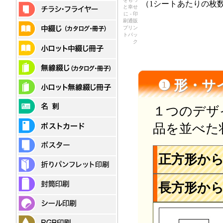
（1シートあたりの枚
と幸せ
に - 印
刷通販
プリン
トパッ
ク
❶ 形・
１つのデザ
品を並べた
正方形か
長方形か