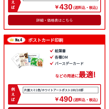
え
430
￥
ば
(送料込・税込)
詳細・価格表はこちら
ポストカード印刷
絵葉書
各種DM
バースデーカード
最
適
!
などの用途に
例
片面スミ1色/ホワイトアートポスト180/10部
え
490
￥
ば
(送料込・税込)