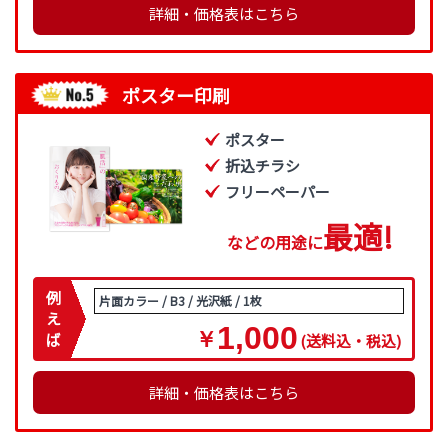
詳細・価格表はこちら
ポスター印刷
ポスター
折込チラシ
フリーペーパー
最
適
!
などの用途に
例
片面カラー / B3 / 光沢紙 / 1枚
え
1,000
￥
ば
(送料込・税込)
詳細・価格表はこちら