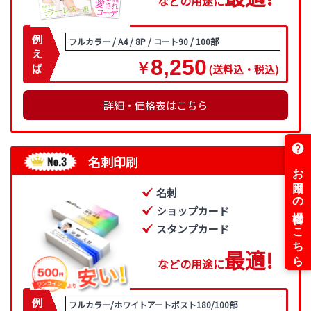
などの用途に
例
フルカラー / A4 / 8P / コート90 / 100部
え
8,250
￥
ば
(送料込・税込)
詳細・価格表はこちら
名刺印刷
名刺
ショップカード
スタンプカード
最
適
!
などの用途に
例
フルカラー/ホワイトアートポスト180/100部