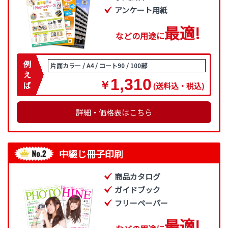
アンケート用紙
最
適
!
などの用途に
例
片面カラー / A4 / コート90 / 100部
え
1,310
￥
ば
(送料込・税込)
詳細・価格表はこちら
中綴じ冊子印刷
商品カタログ
ガイドブック
フリーペーパー
最
適
!