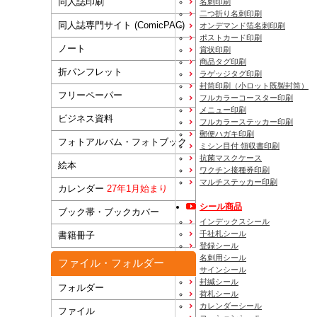
同人誌印刷
名刺印刷
二つ折り名刺印刷
同人誌専門サイト (ComicPAC)
オンデマンド箔名刺印刷
ポストカード印刷
ノート
賞状印刷
商品タグ印刷
折パンフレット
ラゲッジタグ印刷
封筒印刷
（小ロット既製封筒）
フリーペーパー
フルカラーコースター印刷
メニュー印刷
ビジネス資料
フルカラーステッカー印刷
郵便ハガキ印刷
フォトアルバム・フォトブック
ミシン目付 領収書印刷
抗菌マスクケース
絵本
ワクチン接種券印刷
マルチステッカー印刷
カレンダー
27年1月始まり
シール商品
ブック帯・ブックカバー
インデックスシール
千社札シール
書籍冊子
登録シール
名刺用シール
ファイル・フォルダー
サインシール
封緘シール
フォルダー
荷札シール
カレンダーシール
ファイル