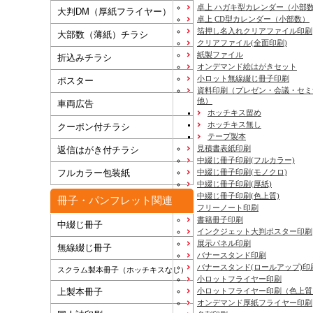
卓上 ハガキ型カレンダー（小部
大判DM（厚紙フライヤー）
卓上 CD型カレンダー（小部数）
箔押し名入れクリアファイル印刷
大部数（薄紙）チラシ
クリアファイル(全面印刷)
紙製ファイル
折込みチラシ
オンデマンド絵はがきセット
小ロット無線綴じ冊子印刷
ポスター
資料印刷
（プレゼン・会議・セミ
他）
車両広告
ホッチキス留め
ホッチキス無し
クーポン付チラシ
テープ製本
見積書表紙印刷
返信はがき付チラシ
中綴じ冊子印刷(フルカラー)
フルカラー包装紙
中綴じ冊子印刷(モノクロ)
中綴じ冊子印刷(厚紙)
中綴じ冊子印刷(色上質)
冊子・パンフレット関連
フリーノート印刷
書籍冊子印刷
中綴じ冊子
インクジェット大判ポスター印刷
展示パネル印刷
無線綴じ冊子
バナースタンド印刷
バナースタンド(ロールアップ)印
スクラム製本冊子（ホッチキスなし）
小ロットフライヤー印刷
上製本冊子
小ロットフライヤー印刷（色上質
オンデマンド厚紙フライヤー印刷