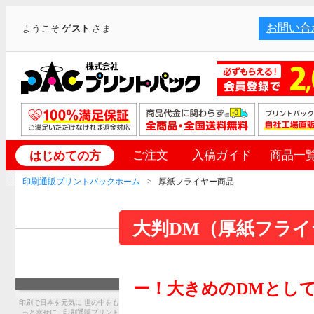
お問い合
ようこそ
ゲスト
さま
ご注文
入稿ガイド
商品一
はじめての方
印刷通販プリントパックホーム
厚紙フライヤー商品
大判DM（厚紙フライ
ー！大きめのDMとし
印刷で日本を元気に 世の中をも
っと幸せに - 印刷通販プリント