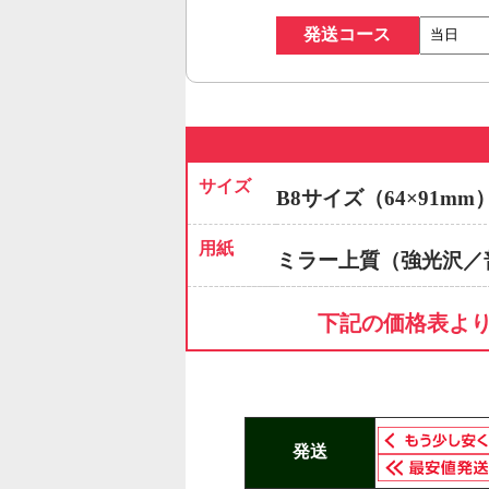
発送コース
サイズ
B8サイズ（64×91mm
用紙
ミラー上質（強光沢／
下記の価格表よ
発送