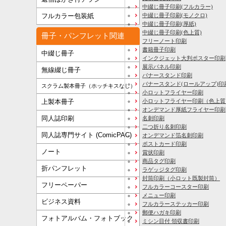
中綴じ冊子印刷(フルカラー)
フルカラー包装紙
中綴じ冊子印刷(モノクロ)
中綴じ冊子印刷(厚紙)
中綴じ冊子印刷(色上質)
冊子・パンフレット関連
フリーノート印刷
書籍冊子印刷
中綴じ冊子
インクジェット大判ポスター印刷
展示パネル印刷
無線綴じ冊子
バナースタンド印刷
バナースタンド(ロールアップ)印
スクラム製本冊子（ホッチキスなし）
小ロットフライヤー印刷
上製本冊子
小ロットフライヤー印刷（色上質
オンデマンド厚紙フライヤー印刷
同人誌印刷
名刺印刷
二つ折り名刺印刷
同人誌専門サイト (ComicPAC)
オンデマンド箔名刺印刷
ポストカード印刷
ノート
賞状印刷
商品タグ印刷
折パンフレット
ラゲッジタグ印刷
封筒印刷
（小ロット既製封筒）
フリーペーパー
フルカラーコースター印刷
メニュー印刷
ビジネス資料
フルカラーステッカー印刷
郵便ハガキ印刷
フォトアルバム・フォトブック
ミシン目付 領収書印刷