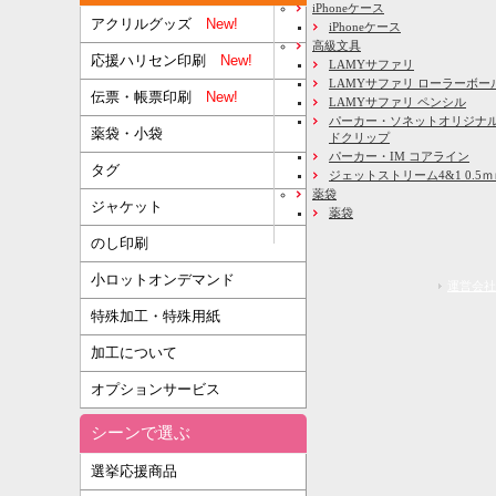
iPhoneケース
アクリルグッズ
New!
iPhoneケース
高級文具
応援ハリセン印刷
New!
LAMYサファリ
LAMYサファリ ローラーボー
伝票・帳票印刷
New!
LAMYサファリ ペンシル
パーカー・ソネットオリジナル
薬袋・小袋
ドクリップ
パーカー・IM コアライン
タグ
ジェットストリーム4&1 0.5
薬袋
ジャケット
薬袋
のし印刷
小ロットオンデマンド
運営会社
特殊加工・特殊用紙
加工について
オプションサービス
シーンで選ぶ
選挙応援商品