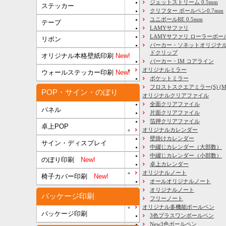
ジェットストリーム 0.5mm
ステッカー
クリフター ボールペン0.7mm
ユニボールRE 0.5mm
テープ
LAMYサファリ
LAMYサファリ ローラーボー
リボン
パーカー・ソネットオリジナル
ドクリップ
オリジナル本格壁紙印刷
New!
パーカー・IM コアライン
オリジナルミラー
ウォールステッカー印刷
New!
ポケットミラー
フロストスクエアミラー(S) (M) 
POP・サイン・のぼり
オリジナルクリアファイル
全面クリアファイル
パネル
片面クリアファイル
箔押クリアファイル
卓上POP
オリジナルカレンダー
壁掛けカレンダー
サイン・ディスプレイ
中綴じカレンダー（大部数）
中綴じカレンダー（小部数）
のぼり印刷
New!
卓上カレンダー
オリジナルノート
椅子カバー印刷
New!
オールオリジナルノート
オリジナルノート
パッケージ印刷
フリーノート
オリジナル多機能ボールペン
パッケージ印刷
3色プラスワンボールペン
New3色ボールペン