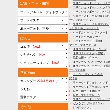
写真・フォト関連
フリクションボールノック 0.7
フリクションボールノック 0.5
フリクションボール3ウッド0.
フォトアルバム・フォトブック
ジェットストリーム4&1 0.5
フォトポスター
オリジナル蛍光ペン
フリクションライト 蛍光ペン
展示用フォトパネル
オリジナルカバーノート
ハードカバーハンディノート
ハードカバーA5ノート
はんこ
ハードカバーメモ(罫線)
マスク・マスクケース
ゴム印
New!
オリジナルマスク(小ロット)
オリジナルマスク(大部数)
シヤチハタ
New!
紙製抗菌マスクケース
オリジナルマスクケース（抗
シャイニースタンプ
New!
オリジナルマスクケース（通
オリジナル傘
季節商品
ベーシック折りたたみ傘
記念品
カレンダー
27年1月始まり
ラバーウッドフォトスタンド
ラバーウッド万年カレンダー
うちわ
レザーIDカードホルダー
レザーマルチフレーム
選挙ポスター
フリクションボール3ウッド0.
ゼブラ デルガード 0.5mm
その他
LAMYサファリ