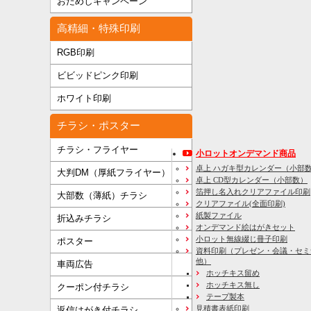
おためしキャンペーン
高精細・特殊印刷
RGB印刷
ビビッドピンク印刷
ホワイト印刷
チラシ・ポスター
チラシ・フライヤー
小ロットオンデマンド商品
卓上 ハガキ型カレンダー（小部
大判DM（厚紙フライヤー）
卓上 CD型カレンダー（小部数）
箔押し名入れクリアファイル印刷
大部数（薄紙）チラシ
クリアファイル(全面印刷)
紙製ファイル
折込みチラシ
オンデマンド絵はがきセット
小ロット無線綴じ冊子印刷
ポスター
資料印刷
（プレゼン・会議・セミ
他）
車両広告
ホッチキス留め
ホッチキス無し
クーポン付チラシ
テープ製本
見積書表紙印刷
返信はがき付チラシ