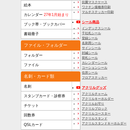
抗菌マスクケース
絵本
ワクチン接種券印刷
マルチステッカー印刷
カレンダー
27年1月始まり
シール商品
ブック帯・ブックカバー
インデックスシール
千社札シール
書籍冊子
登録シール
名刺用シール
ファイル・フォルダー
サインシール
封緘シール
フォルダー
荷札シール
カレンダーシール
ファイル
コーションシール
住所シール
名刺・カード類
フロアステッカー
名刺
アクリルグッズ
アクリルチャーム
スタンプカード・診察券
アクリルキーホルダー
アクリルお守り
チケット
アクリルブロック
アクリルコースター
回数券
アクリルスタンド
アクリルスタンドキーホルダー
QSLカード