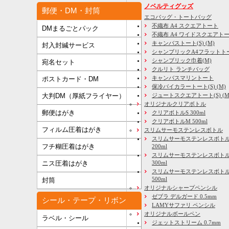
ノベルティグッズ
郵便・DM・封筒
エコバッグ・トートバッグ
不織布 A4 スクエアトート
DMまるごとパック
不織布 A4 ワイドスクエアト
キャンバストート(S) (M)
封入封緘サービス
シャンブリックA4フラットト
シャンブリック巾着(M)
宛名セット
クルリト ランチバッグ
キャンバスマリントート
ポストカード・DM
保冷バイカラートート(S) (M)
大判DM（厚紙フライヤー）
ジュートスクエアトート(S) (M) 
オリジナルクリアボトル
郵便はがき
クリアボトルS 300ml
クリアボトルM 500ml
フィルム圧着はがき
スリムサーモステンレスボトル
スリムサーモステンレスボトル
フチ糊圧着はがき
200ml
スリムサーモステンレスボト
ニス圧着はがき
300ml
スリムサーモステンレスボトル
500ml
封筒
オリジナルシャープペンシル
ゼブラ デルガード 0.5mm
シール・テープ・リボン
LAMYサファリ ペンシル
オリジナルボールペン
ラベル・シール
ジェットストリーム 0.7mm