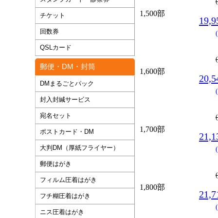
1,500部
チケット
19,
回数券
QSLカード
郵便・DM・封筒
1,600部
20,
DMまるごとパック
封入封緘サービス
宛名セット
1,700部
ポストカード・DM
21,
大判DM（厚紙フライヤー）
郵便はがき
フィルム圧着はがき
1,800部
21,
フチ糊圧着はがき
ニス圧着はがき