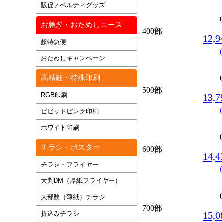
販促ノベルティグッズ
お急ぎ・おためしコース
400部
12,
超特急便
おためしキャンペーン
高精細・特殊印刷
500部
RGB印刷
13,
ビビッドピンク印刷
ホワイト印刷
チラシ・ポスター
600部
14,
チラシ・フライヤー
大判DM（厚紙フライヤー）
大部数（薄紙）チラシ
700部
折込みチラシ
15,