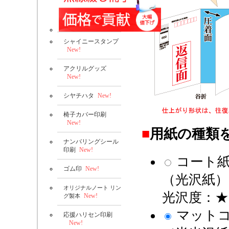
シャイニースタンプ
New!
アクリルグッズ
New!
シヤチハタ
New!
椅子カバー印刷
New!
■
用紙の種類
ナンバリングシール
印刷
New!
コート
ゴム印
New!
（光沢紙）
オリジナルノート リン
光沢度：★
New!
グ製本
マット
応援ハリセン印刷
New!