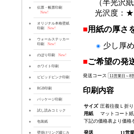
（半光沢紙
伝票・帳票印刷
光沢度：★
New!
オリジナル本格壁紙
■
用紙の厚さ
印刷
New!
ウォールステッカー
少し厚め(
印刷
New!
のぼり印刷
New!
■
ご希望の発
ホワイト印刷
発送コース
ビビッドピンク印刷
RGB印刷
印刷内容
パッケージ印刷
サイズ
圧着往復Ｌ折り
試し読みコミック
用紙
マットコート紙
下記の価格表より価格
包装紙
発送
11営
壁掛けリング綴じカ