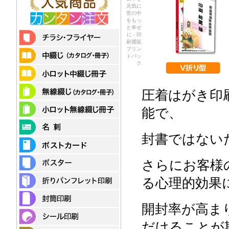
元気に
世の中
をもっ
と幸せ
に - 印
刷通販
プリン
トパッ
ク
圧着はがき印
能で、
封書ではない
さらにお客様
る心理的効果
開封率が高ま
だけることが