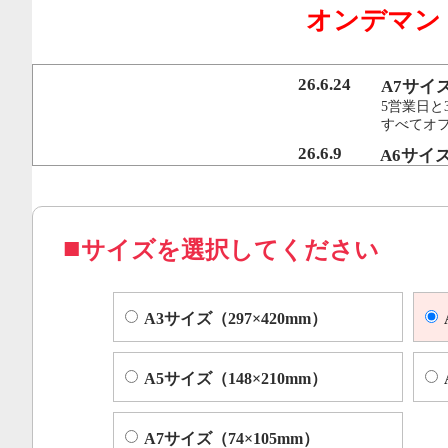
オンデマン
行うことで、従来のオンデマンド印刷機より
オフセット印刷に近い品質を実現いたしまし
26.6.24
A7サイ
5営業日と
すべてオ
コピー機やレーザープリンター等によくある色ムラや汚れ
26.6.9
A6サイ
5営業日と
すべてオフ
サイズを選択してください
A3サイズ（297×420mm）
A5サイズ（148×210mm）
A7サイズ（74×105mm）