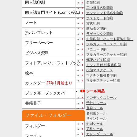
同人誌印刷
名刺印刷
二つ折り名刺印刷
同人誌専門サイト (ComicPAC)
オンデマンド箔名刺印刷
ポストカード印刷
ノート
賞状印刷
商品タグ印刷
折パンフレット
ラゲッジタグ印刷
封筒印刷
（小ロット既製封筒）
フリーペーパー
フルカラーコースター印刷
メニュー印刷
ビジネス資料
フルカラーステッカー印刷
郵便ハガキ印刷
フォトアルバム・フォトブック
ミシン目付 領収書印刷
抗菌マスクケース
絵本
ワクチン接種券印刷
マルチステッカー印刷
カレンダー
27年1月始まり
シール商品
ブック帯・ブックカバー
インデックスシール
千社札シール
書籍冊子
登録シール
名刺用シール
ファイル・フォルダー
サインシール
封緘シール
フォルダー
荷札シール
カレンダーシール
ファイル