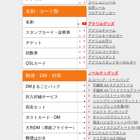
コーションシール
住所シール
名刺・カード類
フロアステッカー
名刺
アクリルグッズ
アクリルチャーム
スタンプカード・診察券
アクリルキーホルダー
アクリルお守り
チケット
アクリルブロック
アクリルコースター
回数券
アクリルスタンド
アクリルスタンドキーホルダー
QSLカード
ノベルティグッズ
郵便・DM・封筒
エコバッグ・トートバッグ
不織布 A4 スクエアトート
DMまるごとパック
不織布 A4 ワイドスクエアト
キャンバストート(S) (M)
封入封緘サービス
シャンブリックA4フラットト
シャンブリック巾着(M)
宛名セット
クルリト ランチバッグ
キャンバスマリントート
ポストカード・DM
保冷バイカラートート(S) (M)
大判DM（厚紙フライヤー）
ジュートスクエアトート(S) (M) 
オリジナルクリアボトル
郵便はがき
クリアボトルS 300ml