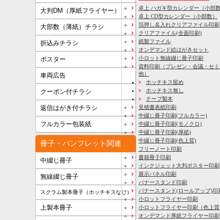
卓上 ハガキ型カレンダー（小部
大判DM（厚紙フライヤー）
卓上 CD型カレンダー（小部数）
箔押し名入れクリアファイル印刷
大部数（薄紙）チラシ
クリアファイル(全面印刷)
紙製ファイル
折込みチラシ
オンデマンド絵はがきセット
小ロット無線綴じ冊子印刷
ポスター
資料印刷
（プレゼン・会議・セミ
他）
車両広告
ホッチキス留め
ホッチキス無し
クーポン付チラシ
テープ製本
見積書表紙印刷
返信はがき付チラシ
中綴じ冊子印刷(フルカラー)
フルカラー包装紙
中綴じ冊子印刷(モノクロ)
中綴じ冊子印刷(厚紙)
中綴じ冊子印刷(色上質)
冊子・パンフレット関連
フリーノート印刷
書籍冊子印刷
中綴じ冊子
インクジェット大判ポスター印刷
展示パネル印刷
無線綴じ冊子
バナースタンド印刷
バナースタンド(ロールアップ)印
スクラム製本冊子（ホッチキスなし）
小ロットフライヤー印刷
上製本冊子
小ロットフライヤー印刷（色上質
オンデマンド厚紙フライヤー印刷