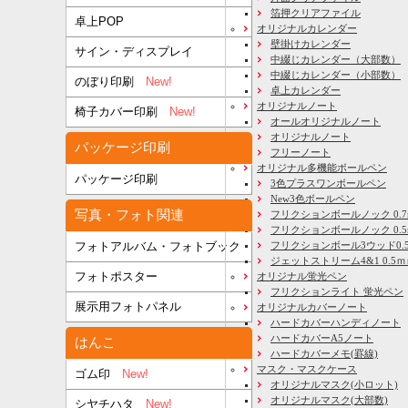
箔押クリアファイル
卓上POP
オリジナルカレンダー
壁掛けカレンダー
サイン・ディスプレイ
中綴じカレンダー（大部数）
中綴じカレンダー（小部数）
のぼり印刷
New!
卓上カレンダー
オリジナルノート
椅子カバー印刷
New!
オールオリジナルノート
オリジナルノート
パッケージ印刷
フリーノート
オリジナル多機能ボールペン
パッケージ印刷
3色プラスワンボールペン
New3色ボールペン
写真・フォト関連
フリクションボールノック 0.7
フリクションボールノック 0.5
フリクションボール3ウッド0.
フォトアルバム・フォトブック
ジェットストリーム4&1 0.5
フォトポスター
オリジナル蛍光ペン
フリクションライト 蛍光ペン
展示用フォトパネル
オリジナルカバーノート
ハードカバーハンディノート
ハードカバーA5ノート
はんこ
ハードカバーメモ(罫線)
マスク・マスクケース
ゴム印
New!
オリジナルマスク(小ロット)
オリジナルマスク(大部数)
シヤチハタ
New!