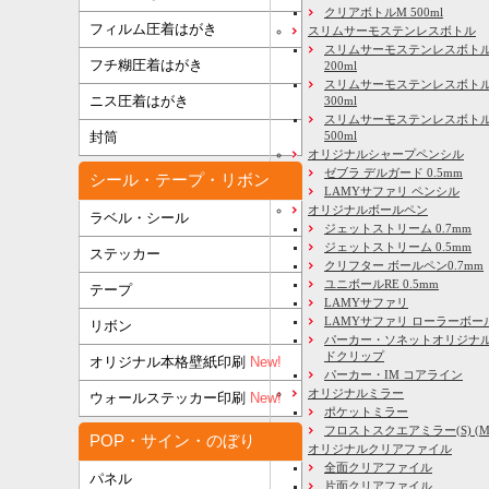
クリアボトルM 500ml
フィルム圧着はがき
スリムサーモステンレスボトル
スリムサーモステンレスボトル
フチ糊圧着はがき
200ml
スリムサーモステンレスボト
ニス圧着はがき
300ml
スリムサーモステンレスボトル
500ml
封筒
オリジナルシャープペンシル
ゼブラ デルガード 0.5mm
シール・テープ・リボン
LAMYサファリ ペンシル
オリジナルボールペン
ラベル・シール
ジェットストリーム 0.7mm
ジェットストリーム 0.5mm
ステッカー
クリフター ボールペン0.7mm
ユニボールRE 0.5mm
テープ
LAMYサファリ
LAMYサファリ ローラーボー
リボン
パーカー・ソネットオリジナル
ドクリップ
オリジナル本格壁紙印刷
New!
パーカー・IM コアライン
オリジナルミラー
ウォールステッカー印刷
New!
ポケットミラー
フロストスクエアミラー(S) (M) 
POP・サイン・のぼり
オリジナルクリアファイル
全面クリアファイル
パネル
片面クリアファイル