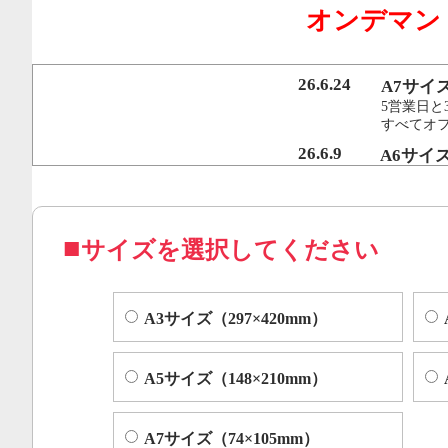
オンデマン
行うことで、従来のオンデマンド印刷機より
オフセット印刷に近い品質を実現いたしまし
26.6.24
A7サイ
5営業日と
すべてオ
コピー機やレーザープリンター等によくある色ムラや汚れ
26.6.9
A6サイ
5営業日と
すべてオフ
サイズを選択してください
A3サイズ（297×420mm）
A5サイズ（148×210mm）
A7サイズ（74×105mm）