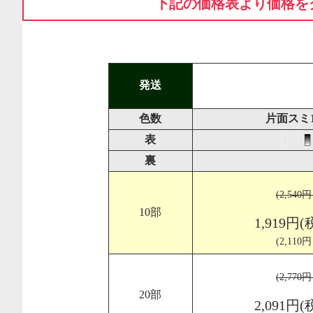
下記の価格表より価格を
発送
色数
片面スミ
表
裏
(2,540
10部
1,919円(
(2,110
(2,770
20部
2,091円(