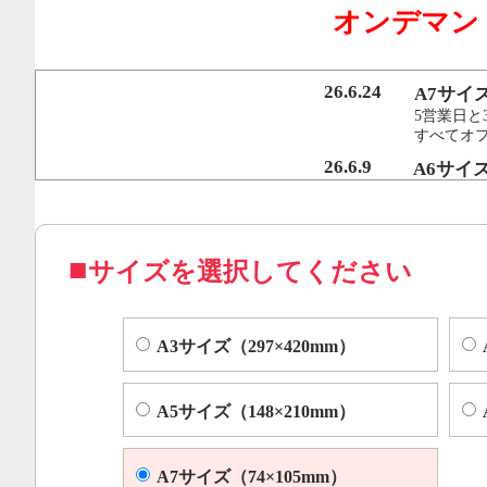
オンデマン
行うことで、従来のオンデマンド印刷機より
オフセット印刷に近い品質を実現いたしまし
26.6.24
A7サイ
5営業日と
すべてオ
コピー機やレーザープリンター等によくある色ムラや汚れ
26.6.9
A6サイ
5営業日と
すべてオフ
サイズを選択してください
A3サイズ（297×420mm）
A5サイズ（148×210mm）
A7サイズ（74×105mm）