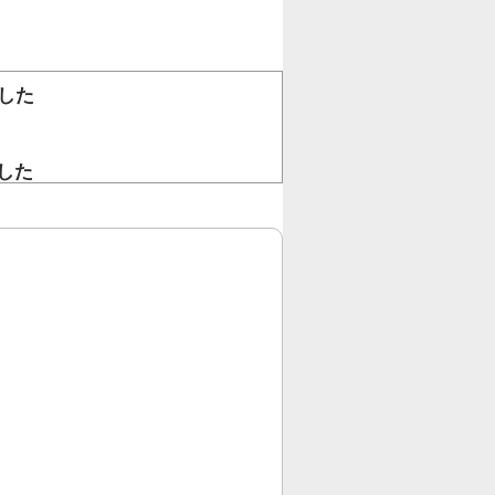
した
。
した
！