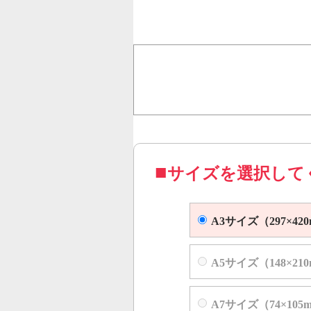
行うことで、従来のオンデ
オフセット印刷に近い品質
コピー機やレーザープリンター等
サイズを選択して
A3サイズ（297×42
A5サイズ（148×21
A7サイズ（74×105