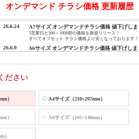
オンデマンド チラシ価格 更新履歴
マンド印刷機よりも
を実現いたしました。
26.6.24
A7サイズ オンデマンドチラシ価格 値下げしま
5営業日と300～1000部の価格を新規リリース！
すべてオフセット チラシ価格より安くなっております！
によくある色ムラや汚れを、発生する前に検出し自動的に修正する技術
26.6.9
A6サイズ オンデマンドチラシ価格 値下げしま
5営業日と300～1000部の価格を新規リリース！
すべてオフセット チラシ価格より安くなっております！
ください
0mm）
A4サイズ（210×297mm）
0mm）
A6サイズ（105×148mm）
mm）