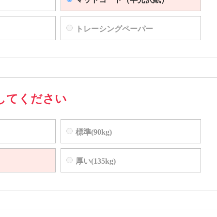
トレーシングペーパー
してください
標準(90kg)
厚い(135kg)