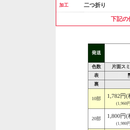
二つ折り
加工
下記の
発送
色数
片面スミ
表
裏
1,782円
10部
(1,960
1,800円
20部
(1,980