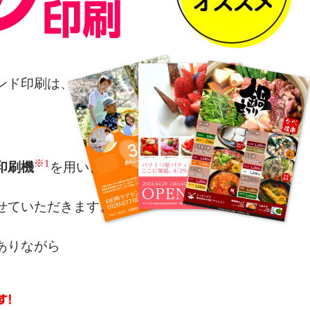
ンド印刷は、
※1
印刷機
を用い、
せていただきます。
ありながら
によるカラー表現を