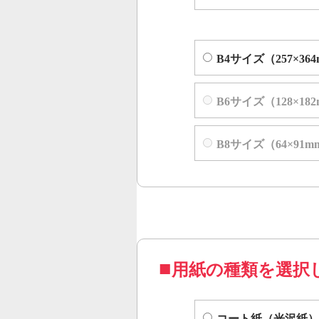
B4サイズ（257×36
B6サイズ（128×18
B8サイズ（64×91m
用紙の種類を選択
コート紙（光沢紙）