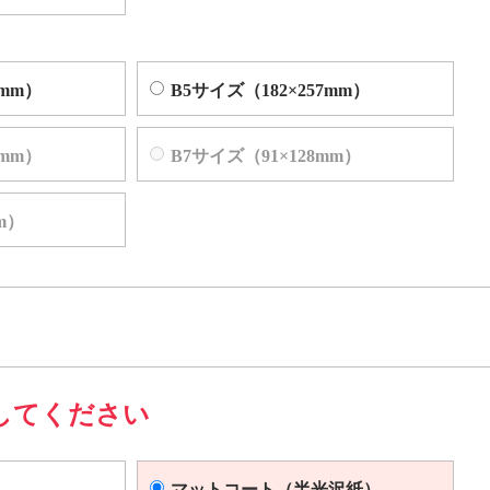
4mm）
B5サイズ（182×257mm）
2mm）
B7サイズ（91×128mm）
m）
してください
マットコート（半光沢紙）