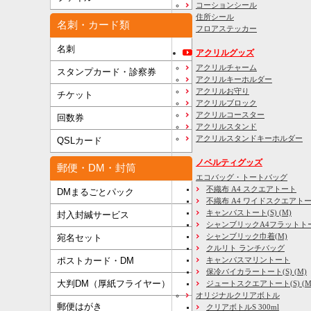
コーションシール
住所シール
名刺・カード類
フロアステッカー
名刺
アクリルグッズ
アクリルチャーム
スタンプカード・診察券
アクリルキーホルダー
アクリルお守り
チケット
アクリルブロック
アクリルコースター
回数券
アクリルスタンド
アクリルスタンドキーホルダー
QSLカード
ノベルティグッズ
郵便・DM・封筒
エコバッグ・トートバッグ
不織布 A4 スクエアトート
DMまるごとパック
不織布 A4 ワイドスクエアト
キャンバストート(S) (M)
封入封緘サービス
シャンブリックA4フラットト
シャンブリック巾着(M)
宛名セット
クルリト ランチバッグ
キャンバスマリントート
ポストカード・DM
保冷バイカラートート(S) (M)
大判DM（厚紙フライヤー）
ジュートスクエアトート(S) (M) 
オリジナルクリアボトル
郵便はがき
クリアボトルS 300ml