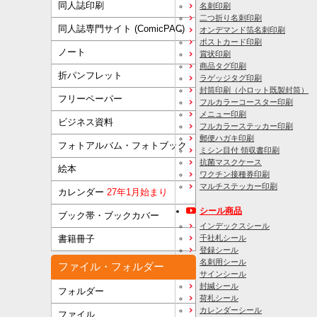
同人誌印刷
名刺印刷
二つ折り名刺印刷
同人誌専門サイト (ComicPAC)
オンデマンド箔名刺印刷
ポストカード印刷
ノート
賞状印刷
商品タグ印刷
折パンフレット
ラゲッジタグ印刷
封筒印刷
（小ロット既製封筒）
フリーペーパー
フルカラーコースター印刷
メニュー印刷
ビジネス資料
フルカラーステッカー印刷
郵便ハガキ印刷
フォトアルバム・フォトブック
ミシン目付 領収書印刷
抗菌マスクケース
絵本
ワクチン接種券印刷
マルチステッカー印刷
カレンダー
27年1月始まり
シール商品
ブック帯・ブックカバー
インデックスシール
千社札シール
書籍冊子
登録シール
名刺用シール
ファイル・フォルダー
サインシール
封緘シール
フォルダー
荷札シール
カレンダーシール
ファイル