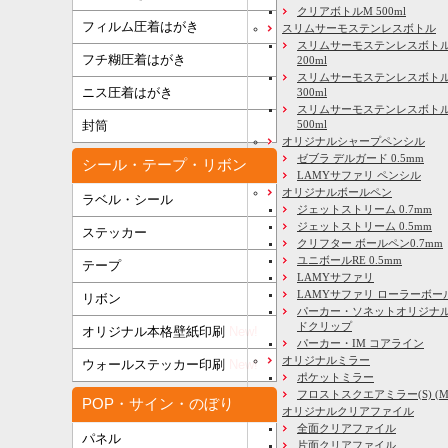
クリアボトルM 500ml
フィルム圧着はがき
スリムサーモステンレスボトル
スリムサーモステンレスボトル
フチ糊圧着はがき
200ml
スリムサーモステンレスボト
ニス圧着はがき
300ml
スリムサーモステンレスボトル
500ml
封筒
オリジナルシャープペンシル
ゼブラ デルガード 0.5mm
シール・テープ・リボン
LAMYサファリ ペンシル
オリジナルボールペン
ラベル・シール
ジェットストリーム 0.7mm
ジェットストリーム 0.5mm
ステッカー
クリフター ボールペン0.7mm
ユニボールRE 0.5mm
テープ
LAMYサファリ
LAMYサファリ ローラーボー
リボン
パーカー・ソネットオリジナル
ドクリップ
オリジナル本格壁紙印刷
New!
パーカー・IM コアライン
オリジナルミラー
ウォールステッカー印刷
New!
ポケットミラー
フロストスクエアミラー(S) (M) 
POP・サイン・のぼり
オリジナルクリアファイル
全面クリアファイル
パネル
片面クリアファイル