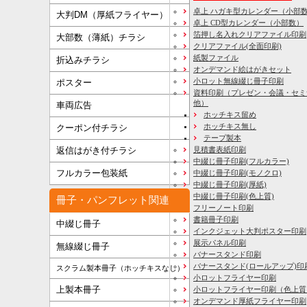
卓上 ハガキ型カレンダー（小部
大判DM（厚紙フライヤー）
卓上 CD型カレンダー（小部数）
箔押し名入れクリアファイル印刷
大部数（薄紙）チラシ
クリアファイル(全面印刷)
紙製ファイル
折込みチラシ
オンデマンド絵はがきセット
小ロット無線綴じ冊子印刷
ポスター
資料印刷
（プレゼン・会議・セミ
他）
車両広告
ホッチキス留め
ホッチキス無し
クーポン付チラシ
テープ製本
見積書表紙印刷
返信はがき付チラシ
中綴じ冊子印刷(フルカラー)
フルカラー包装紙
中綴じ冊子印刷(モノクロ)
中綴じ冊子印刷(厚紙)
中綴じ冊子印刷(色上質)
冊子・パンフレット関連
フリーノート印刷
書籍冊子印刷
中綴じ冊子
インクジェット大判ポスター印刷
展示パネル印刷
無線綴じ冊子
バナースタンド印刷
バナースタンド(ロールアップ)印
スクラム製本冊子（ホッチキスなし）
小ロットフライヤー印刷
上製本冊子
小ロットフライヤー印刷（色上質
オンデマンド厚紙フライヤー印刷