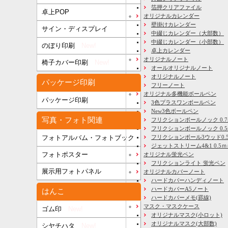
箔押クリアファイル
卓上POP
オリジナルカレンダー
壁掛けカレンダー
サイン・ディスプレイ
中綴じカレンダー（大部数）
中綴じカレンダー（小部数）
のぼり印刷
New!
卓上カレンダー
オリジナルノート
椅子カバー印刷
New!
オールオリジナルノート
オリジナルノート
パッケージ印刷
フリーノート
オリジナル多機能ボールペン
パッケージ印刷
3色プラスワンボールペン
New3色ボールペン
写真・フォト関連
フリクションボールノック 0.7
フリクションボールノック 0.5
フリクションボール3ウッド0.
フォトアルバム・フォトブック
ジェットストリーム4&1 0.5
フォトポスター
オリジナル蛍光ペン
フリクションライト 蛍光ペン
展示用フォトパネル
オリジナルカバーノート
ハードカバーハンディノート
ハードカバーA5ノート
はんこ
ハードカバーメモ(罫線)
マスク・マスクケース
ゴム印
New!
オリジナルマスク(小ロット)
オリジナルマスク(大部数)
シヤチハタ
New!