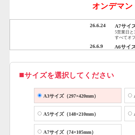
オンデマン
行うことで、従来のオンデマンド印刷機より
オフセット印刷に近い品質を実現いたしまし
26.6.24
A7サイ
5営業日と
すべてオ
コピー機やレーザープリンター等によくある色ムラや汚れ
26.6.9
A6サイ
5営業日と
すべてオフ
サイズを選択してください
A3サイズ（297×420mm）
A5サイズ（148×210mm）
A7サイズ（74×105mm）