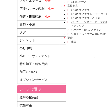
アクリルグッズ
New!
iPhoneケース
高級文具
応援ハリセン印刷
New!
LAMYサファリ
LAMYサファリ ローラーボー
伝票・帳票印刷
New!
LAMYサファリ ペンシル
パーカー・ソネットオリジナル
薬袋・小袋
ドクリップ
パーカー・IM コアライン
タグ
ジェットストリーム4&1 0.5
薬袋
ジャケット
薬袋
のし印刷
小ロットオンデマンド
運営会社
特殊加工・特殊用紙
加工について
オプションサービス
シーンで選ぶ
選挙応援商品
抗菌対策