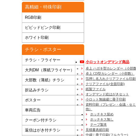
高精細・特殊印刷
RGB印刷
ビビッドピンク印刷
ホワイト印刷
チラシ・ポスター
チラシ・フライヤー
小ロットオンデマンド商品
卓上 ハガキ型カレンダー（小部
大判DM（厚紙フライヤー）
卓上 CD型カレンダー（小部数）
箔押し名入れクリアファイル印刷
大部数（薄紙）チラシ
クリアファイル(全面印刷)
紙製ファイル
折込みチラシ
オンデマンド絵はがきセット
小ロット無線綴じ冊子印刷
ポスター
資料印刷
（プレゼン・会議・セミ
他）
車両広告
ホッチキス留め
ホッチキス無し
クーポン付チラシ
テープ製本
見積書表紙印刷
返信はがき付チラシ
中綴じ冊子印刷(フルカラー)