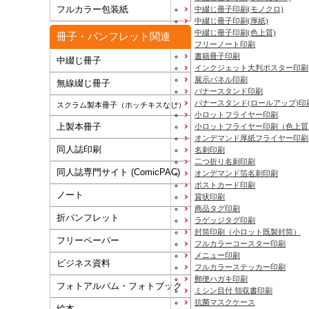
フルカラー包装紙
中綴じ冊子印刷(モノクロ)
中綴じ冊子印刷(厚紙)
中綴じ冊子印刷(色上質)
冊子・パンフレット関連
フリーノート印刷
書籍冊子印刷
中綴じ冊子
インクジェット大判ポスター印刷
展示パネル印刷
無線綴じ冊子
バナースタンド印刷
バナースタンド(ロールアップ)印
スクラム製本冊子（ホッチキスなし）
小ロットフライヤー印刷
上製本冊子
小ロットフライヤー印刷（色上質
オンデマンド厚紙フライヤー印刷
同人誌印刷
名刺印刷
二つ折り名刺印刷
同人誌専門サイト (ComicPAC)
オンデマンド箔名刺印刷
ポストカード印刷
ノート
賞状印刷
商品タグ印刷
折パンフレット
ラゲッジタグ印刷
封筒印刷
（小ロット既製封筒）
フリーペーパー
フルカラーコースター印刷
メニュー印刷
ビジネス資料
フルカラーステッカー印刷
郵便ハガキ印刷
フォトアルバム・フォトブック
ミシン目付 領収書印刷
抗菌マスクケース
絵本