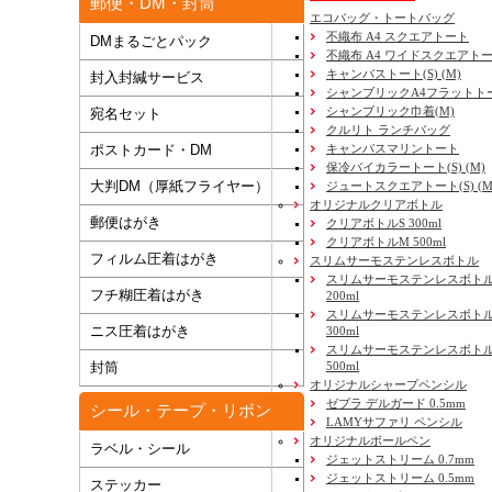
郵便・DM・封筒
エコバッグ・トートバッグ
不織布 A4 スクエアトート
DMまるごとパック
不織布 A4 ワイドスクエアト
キャンバストート(S) (M)
封入封緘サービス
シャンブリックA4フラットト
シャンブリック巾着(M)
宛名セット
クルリト ランチバッグ
キャンバスマリントート
ポストカード・DM
保冷バイカラートート(S) (M)
大判DM（厚紙フライヤー）
ジュートスクエアトート(S) (M) 
オリジナルクリアボトル
郵便はがき
クリアボトルS 300ml
クリアボトルM 500ml
フィルム圧着はがき
スリムサーモステンレスボトル
スリムサーモステンレスボトル
フチ糊圧着はがき
200ml
スリムサーモステンレスボト
ニス圧着はがき
300ml
スリムサーモステンレスボトル
500ml
封筒
オリジナルシャープペンシル
ゼブラ デルガード 0.5mm
シール・テープ・リボン
LAMYサファリ ペンシル
オリジナルボールペン
ラベル・シール
ジェットストリーム 0.7mm
ジェットストリーム 0.5mm
ステッカー