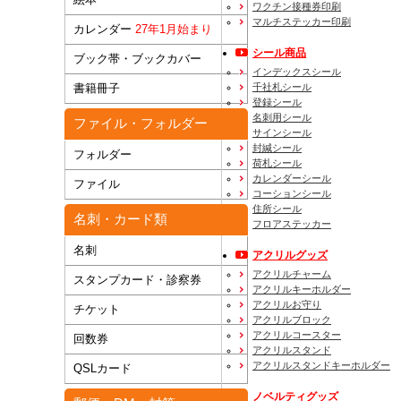
ワクチン接種券印刷
マルチステッカー印刷
カレンダー
27年1月始まり
シール商品
ブック帯・ブックカバー
インデックスシール
千社札シール
書籍冊子
登録シール
名刺用シール
ファイル・フォルダー
サインシール
封緘シール
フォルダー
荷札シール
カレンダーシール
ファイル
コーションシール
住所シール
名刺・カード類
フロアステッカー
名刺
アクリルグッズ
アクリルチャーム
スタンプカード・診察券
アクリルキーホルダー
アクリルお守り
チケット
アクリルブロック
アクリルコースター
回数券
アクリルスタンド
アクリルスタンドキーホルダー
QSLカード
ノベルティグッズ