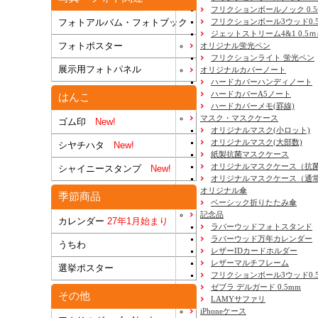
フリクションボールノック 0.5
フリクションボール3ウッド0.
フォトアルバム・フォトブック
ジェットストリーム4&1 0.5
フォトポスター
オリジナル蛍光ペン
フリクションライト 蛍光ペン
展示用フォトパネル
オリジナルカバーノート
ハードカバーハンディノート
ハードカバーA5ノート
はんこ
ハードカバーメモ(罫線)
マスク・マスクケース
ゴム印
New!
オリジナルマスク(小ロット)
オリジナルマスク(大部数)
シヤチハタ
New!
紙製抗菌マスクケース
オリジナルマスクケース（抗
シャイニースタンプ
New!
オリジナルマスクケース（通
オリジナル傘
季節商品
ベーシック折りたたみ傘
記念品
カレンダー
27年1月始まり
ラバーウッドフォトスタンド
ラバーウッド万年カレンダー
うちわ
レザーIDカードホルダー
レザーマルチフレーム
選挙ポスター
フリクションボール3ウッド0.
ゼブラ デルガード 0.5mm
その他
LAMYサファリ
iPhoneケース