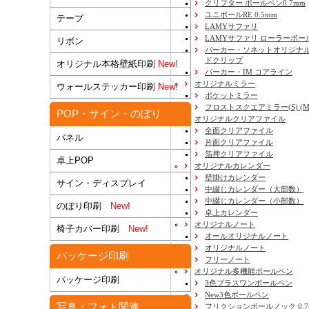
クリフター ボールペン0.7mm
ユニボールRE 0.5mm
テープ
LAMYサファリ
LAMYサファリ ローラーボー
リボン
パーカー・ソネットオリジナル
ドクリップ
オリジナル本格壁紙印刷
New!
パーカー・IM コアライン
オリジナルミラー
ウォールステッカー印刷
New!
ポケットミラー
フロストスクエアミラー(S) (M) 
POP・サイン・のぼり
オリジナルクリアファイル
全面クリアファイル
パネル
片面クリアファイル
箔押クリアファイル
卓上POP
オリジナルカレンダー
壁掛けカレンダー
サイン・ディスプレイ
中綴じカレンダー（大部数）
中綴じカレンダー（小部数）
のぼり印刷
New!
卓上カレンダー
オリジナルノート
椅子カバー印刷
New!
オールオリジナルノート
オリジナルノート
パッケージ印刷
フリーノート
オリジナル多機能ボールペン
パッケージ印刷
3色プラスワンボールペン
New3色ボールペン
写真・フォト関連
フリクションボールノック 0.7