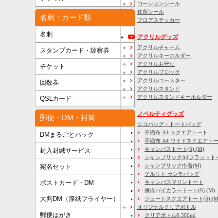
コーションシール
住所シール
名刺・カード類
フロアステッカー
名刺
アクリルグッズ
アクリルチャーム
スタンプカード・診察券
アクリルキーホルダー
アクリルお守り
チケット
アクリルブロック
アクリルコースター
回数券
アクリルスタンド
アクリルスタンドキーホルダー
QSLカード
ノベルティグッズ
郵便・DM・封筒
エコバッグ・トートバッグ
不織布 A4 スクエアトート
DMまるごとパック
不織布 A4 ワイドスクエアト
キャンバストート(S) (M)
封入封緘サービス
シャンブリックA4フラットト
シャンブリック巾着(M)
宛名セット
クルリト ランチバッグ
キャンバスマリントート
ポストカード・DM
保冷バイカラートート(S) (M)
大判DM（厚紙フライヤー）
ジュートスクエアトート(S) (M) 
オリジナルクリアボトル
郵便はがき
クリアボトルS 300ml