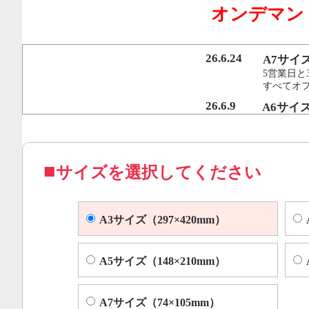
オンデマン
行うことで、従来のオンデマンド印刷機より
オフセット印刷に近い品質を実現いたしまし
26.6.24
A7サイ
5営業日と
すべてオ
コピー機やレーザープリンター等によくある色ムラや汚れ
26.6.9
A6サイ
5営業日と
すべてオフ
サイズを選択してください
A3サイズ（297×420mm）
A5サイズ（148×210mm）
A7サイズ（74×105mm）