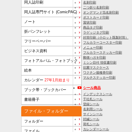
同人誌印刷
名刺印刷
二つ折り名刺印刷
同人誌専門サイト (ComicPAC)
オンデマンド箔名刺印刷
ポストカード印刷
ノート
賞状印刷
商品タグ印刷
折パンフレット
ラゲッジタグ印刷
封筒印刷
（小ロット既製封筒）
フリーペーパー
フルカラーコースター印刷
メニュー印刷
ビジネス資料
フルカラーステッカー印刷
郵便ハガキ印刷
フォトアルバム・フォトブック
ミシン目付 領収書印刷
抗菌マスクケース
絵本
ワクチン接種券印刷
マルチステッカー印刷
カレンダー
27年1月始まり
シール商品
ブック帯・ブックカバー
インデックスシール
千社札シール
書籍冊子
登録シール
名刺用シール
ファイル・フォルダー
サインシール
封緘シール
フォルダー
荷札シール
カレンダーシール
ファイル