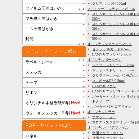
クリアボトルM 500ml
フィルム圧着はがき
スリムサーモステンレスボトル
スリムサーモステンレスボトル
フチ糊圧着はがき
200ml
スリムサーモステンレスボト
ニス圧着はがき
300ml
スリムサーモステンレスボトル
500ml
封筒
オリジナルシャープペンシル
ゼブラ デルガード 0.5mm
シール・テープ・リボン
LAMYサファリ ペンシル
オリジナルボールペン
ラベル・シール
ジェットストリーム 0.7mm
ジェットストリーム 0.5mm
ステッカー
クリフター ボールペン0.7mm
ユニボールRE 0.5mm
テープ
LAMYサファリ
LAMYサファリ ローラーボー
リボン
パーカー・ソネットオリジナル
ドクリップ
オリジナル本格壁紙印刷
New!
パーカー・IM コアライン
オリジナルミラー
ウォールステッカー印刷
New!
ポケットミラー
フロストスクエアミラー(S) (M) 
POP・サイン・のぼり
オリジナルクリアファイル
全面クリアファイル
パネル
片面クリアファイル