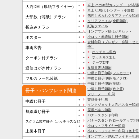
卓上 ハガキ型カレンダー（小部
大判DM（厚紙フライヤー）
卓上 CD型カレンダー（小部数）
箔押し名入れクリアファイル印刷
大部数（薄紙）チラシ
クリアファイル(全面印刷)
紙製ファイル
折込みチラシ
オンデマンド絵はがきセット
小ロット無線綴じ冊子印刷
ポスター
資料印刷
（プレゼン・会議・セミ
他）
車両広告
ホッチキス留め
ホッチキス無し
クーポン付チラシ
テープ製本
見積書表紙印刷
返信はがき付チラシ
中綴じ冊子印刷(フルカラー)
フルカラー包装紙
中綴じ冊子印刷(モノクロ)
中綴じ冊子印刷(厚紙)
中綴じ冊子印刷(色上質)
冊子・パンフレット関連
フリーノート印刷
書籍冊子印刷
中綴じ冊子
インクジェット大判ポスター印刷
展示パネル印刷
無線綴じ冊子
バナースタンド印刷
バナースタンド(ロールアップ)印
スクラム製本冊子（ホッチキスなし）
小ロットフライヤー印刷
上製本冊子
小ロットフライヤー印刷（色上質
オンデマンド厚紙フライヤー印刷