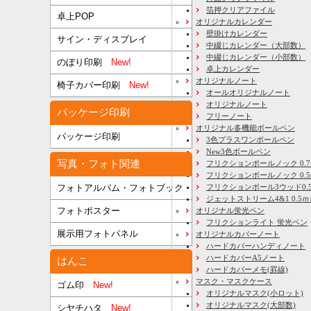
箔押クリアファイル
卓上POP
オリジナルカレンダー
壁掛けカレンダー
サイン・ディスプレイ
中綴じカレンダー（大部数）
中綴じカレンダー（小部数）
のぼり印刷
New!
卓上カレンダー
オリジナルノート
椅子カバー印刷
New!
オールオリジナルノート
オリジナルノート
パッケージ印刷
フリーノート
オリジナル多機能ボールペン
パッケージ印刷
3色プラスワンボールペン
New3色ボールペン
写真・フォト関連
フリクションボールノック 0.7
フリクションボールノック 0.5
フリクションボール3ウッド0.
フォトアルバム・フォトブック
ジェットストリーム4&1 0.5
フォトポスター
オリジナル蛍光ペン
フリクションライト 蛍光ペン
展示用フォトパネル
オリジナルカバーノート
ハードカバーハンディノート
ハードカバーA5ノート
はんこ
ハードカバーメモ(罫線)
マスク・マスクケース
ゴム印
New!
オリジナルマスク(小ロット)
オリジナルマスク(大部数)
シヤチハタ
New!