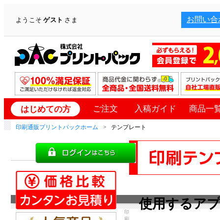
お問い合
ようこそ
ゲスト
さま
ご注文
入稿ガイド
商品一
はじめての方
印刷通販プリントパックホーム
テンプレート
使用するア
印
刷