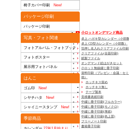
椅子カバー印刷
New!
パッケージ印刷
パッケージ印刷
小ロットオンデマンド商品
写真・フォト関連
卓上 ハガキ型カレンダー（小部
卓上 CD型カレンダー（小部数）
フォトアルバム・フォトブック
箔押し名入れクリアファイル印刷
クリアファイル(全面印刷)
フォトポスター
紙製ファイル
オンデマンド絵はがきセット
展示用フォトパネル
小ロット無線綴じ冊子印刷
資料印刷
（プレゼン・会議・セミ
他）
はんこ
ホッチキス留め
ホッチキス無し
ゴム印
New!
テープ製本
見積書表紙印刷
シヤチハタ
New!
中綴じ冊子印刷(フルカラー)
中綴じ冊子印刷(モノクロ)
シャイニースタンプ
New!
中綴じ冊子印刷(厚紙)
中綴じ冊子印刷(色上質)
季節商品
フリーノート印刷
書籍冊子印刷
カレンダー
27年1月始まり