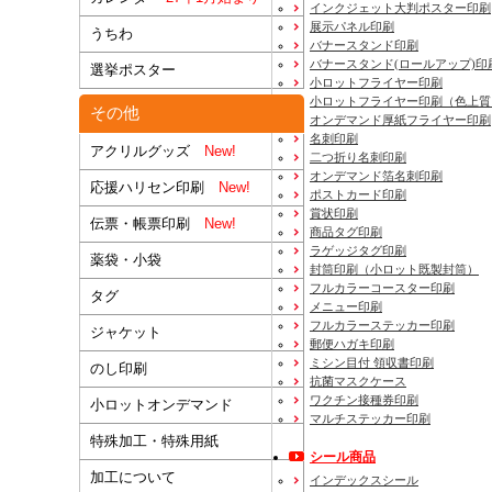
インクジェット大判ポスター印刷
展示パネル印刷
うちわ
バナースタンド印刷
バナースタンド(ロールアップ)印
選挙ポスター
小ロットフライヤー印刷
小ロットフライヤー印刷（色上質
その他
オンデマンド厚紙フライヤー印刷
名刺印刷
アクリルグッズ
New!
二つ折り名刺印刷
オンデマンド箔名刺印刷
応援ハリセン印刷
New!
ポストカード印刷
賞状印刷
伝票・帳票印刷
New!
商品タグ印刷
ラゲッジタグ印刷
薬袋・小袋
封筒印刷
（小ロット既製封筒）
フルカラーコースター印刷
タグ
メニュー印刷
フルカラーステッカー印刷
ジャケット
郵便ハガキ印刷
ミシン目付 領収書印刷
のし印刷
抗菌マスクケース
ワクチン接種券印刷
小ロットオンデマンド
マルチステッカー印刷
特殊加工・特殊用紙
シール商品
加工について
インデックスシール