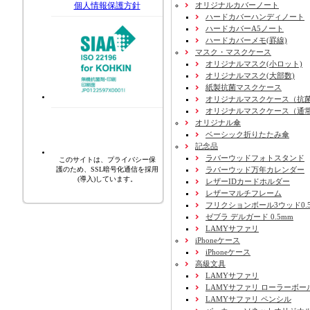
オリジナルカバーノート
個人情報保護方針
ハードカバーハンディノート
ハードカバーA5ノート
ハードカバーメモ(罫線)
マスク・マスクケース
オリジナルマスク(小ロット)
オリジナルマスク(大部数)
紙製抗菌マスクケース
オリジナルマスクケース（抗
オリジナルマスクケース（通
オリジナル傘
ベーシック折りたたみ傘
記念品
ラバーウッドフォトスタンド
このサイトは、プライバシー保
ラバーウッド万年カレンダー
護のため、SSL暗号化通信を採用
(導入)しています。
レザーIDカードホルダー
レザーマルチフレーム
フリクションボール3ウッド0.
ゼブラ デルガード 0.5mm
LAMYサファリ
iPhoneケース
iPhoneケース
高級文具
LAMYサファリ
LAMYサファリ ローラーボー
LAMYサファリ ペンシル