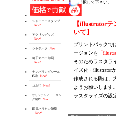
選択して下さい。
シャイニースタンプ
【illustr
New!
いて】
アクリルグッズ
New!
プリントパックで
シヤチハタ
New!
ージョンを
「illustr
椅子カバー印刷
そのためラスタラ
New!
イズ化・illustrat
ナンバリングシール
印刷
New!
作成される際は、
ゴム印
New!
ようお願いします
ラスタライズの設
オリジナルノート リン
New!
グ製本
応援ハリセン印刷
New!