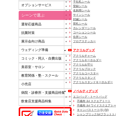
千社札シール
オプションサービス
登録シール
名刺用シール
シーンで選ぶ
サインシール
封緘シール
荷札シール
選挙応援商品
カレンダーシール
コーションシール
抗菌対策
住所シール
展示会向け商品
フロアステッカー
ウェディング準備
アクリルグッズ
アクリルチャーム
コミック・同人・自費出版
アクリルキーホルダー
アクリルお守り
美容室・サロン
アクリルブロック
アクリルコースター
教育関係・塾・スクール
アクリルスタンド
アクリルスタンドキーホルダー
小売店
ノベルティグッズ
病院・診療所・支援商品特集
エコバッグ・トートバッグ
飲食店支援商品特集
不織布 A4 スクエアトート
不織布 A4 ワイドスクエアト
キャンバストート(S) (M)
シャンブリックA4フラットト