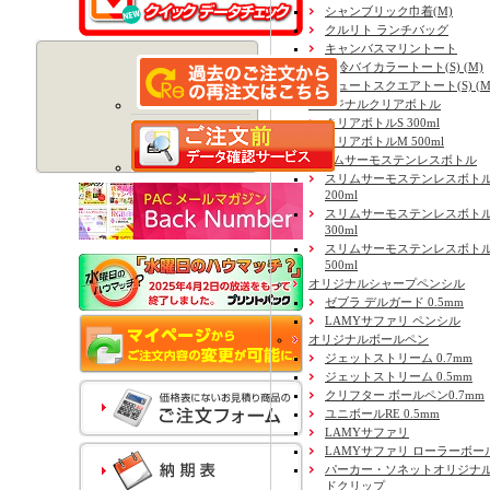
シャンブリック巾着(M)
クルリト ランチバッグ
キャンバスマリントート
保冷バイカラートート(S) (M)
ジュートスクエアトート(S) (M) 
オリジナルクリアボトル
クリアボトルS 300ml
クリアボトルM 500ml
スリムサーモステンレスボトル
スリムサーモステンレスボトル
200ml
スリムサーモステンレスボト
300ml
スリムサーモステンレスボトル
500ml
オリジナルシャープペンシル
ゼブラ デルガード 0.5mm
LAMYサファリ ペンシル
オリジナルボールペン
ジェットストリーム 0.7mm
ジェットストリーム 0.5mm
クリフター ボールペン0.7mm
ユニボールRE 0.5mm
LAMYサファリ
LAMYサファリ ローラーボー
パーカー・ソネットオリジナル
ドクリップ