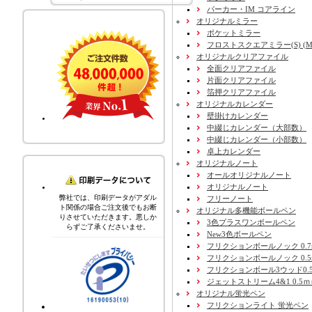
パーカー・IM コアライン
オリジナルミラー
ポケットミラー
フロストスクエアミラー(S) (M) 
オリジナルクリアファイル
全面クリアファイル
片面クリアファイル
箔押クリアファイル
オリジナルカレンダー
壁掛けカレンダー
中綴じカレンダー（大部数）
中綴じカレンダー（小部数）
卓上カレンダー
オリジナルノート
オールオリジナルノート
オリジナルノート
弊社では、印刷データがアダル
フリーノート
ト関係の場合ご注文後でもお断
オリジナル多機能ボールペン
りさせていただきます。悪しか
3色プラスワンボールペン
らずご了承くださいませ。
New3色ボールペン
フリクションボールノック 0.7
フリクションボールノック 0.5
フリクションボール3ウッド0.
ジェットストリーム4&1 0.5
オリジナル蛍光ペン
フリクションライト 蛍光ペン