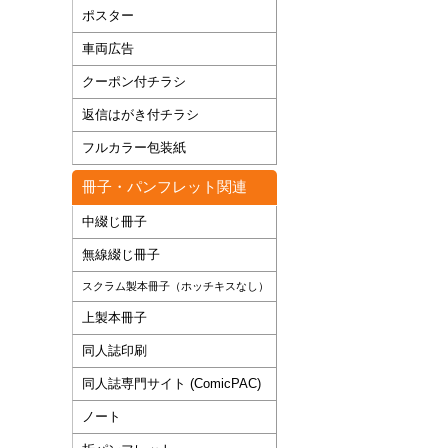
ポスター
車両広告
クーポン付チラシ
返信はがき付チラシ
フルカラー包装紙
冊子・パンフレット関連
中綴じ冊子
無線綴じ冊子
スクラム製本冊子（ホッチキスなし）
上製本冊子
同人誌印刷
同人誌専門サイト (ComicPAC)
ノート