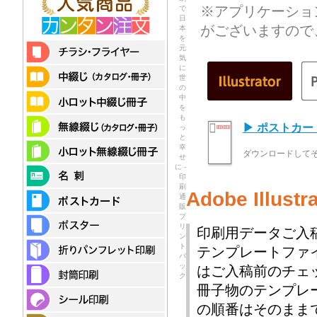
※アプリケーショ
で
日
がございますので
本
を
元
気
に
世
の
中
を
も
▶ ポストカ
っ
と
幸
ダウンロードして
せ
に -
印
刷
Adobe Illu
通
販
プ
リ
印刷用データご入
ン
ト
テンプレートファ
パ
ッ
はご入稿前のチェ
ク
冊子物のテンプレ
の順番はそのまま