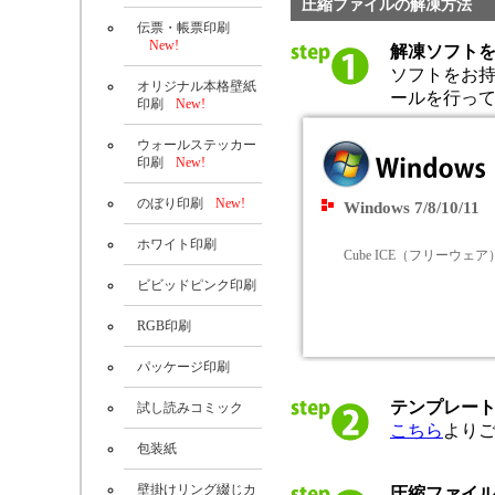
圧縮ファイルの解凍方法
伝票・帳票印刷
New!
解凍ソフト
ソフトをお
オリジナル本格壁紙
ールを行っ
印刷
New!
ウォールステッカー
印刷
New!
のぼり印刷
New!
Windows 7/8/10/11
ホワイト印刷
Cube ICE（フリーウェア
ビビッドピンク印刷
RGB印刷
パッケージ印刷
テンプレー
試し読みコミック
こちら
より
包装紙
壁掛けリング綴じカ
圧縮ファイ