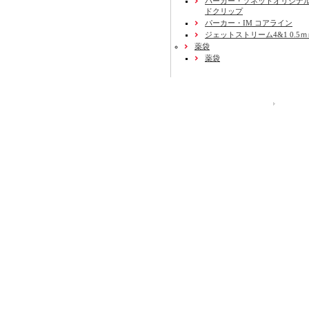
パーカー・ソネットオリジナル
ドクリップ
パーカー・IM コアライン
ジェットストリーム4&1 0.5
薬袋
薬袋
運営会社