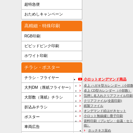
超特急便
おためしキャンペーン
高精細・特殊印刷
RGB印刷
ビビッドピンク印刷
ホワイト印刷
チラシ・ポスター
チラシ・フライヤー
小ロットオンデマンド商品
卓上 ハガキ型カレンダー（小部
大判DM（厚紙フライヤー）
卓上 CD型カレンダー（小部数）
箔押し名入れクリアファイル印刷
大部数（薄紙）チラシ
クリアファイル(全面印刷)
紙製ファイル
折込みチラシ
オンデマンド絵はがきセット
小ロット無線綴じ冊子印刷
ポスター
資料印刷
（プレゼン・会議・セミ
他）
車両広告
ホッチキス留め