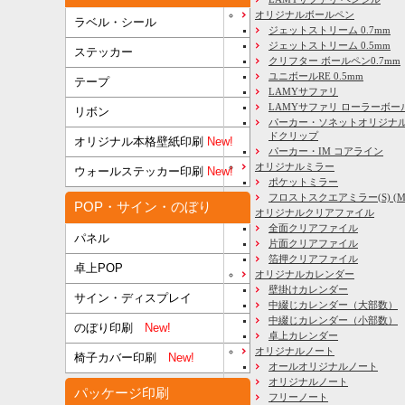
オリジナルボールペン
ラベル・シール
ジェットストリーム 0.7mm
ジェットストリーム 0.5mm
ステッカー
クリフター ボールペン0.7mm
ユニボールRE 0.5mm
テープ
LAMYサファリ
LAMYサファリ ローラーボー
リボン
パーカー・ソネットオリジナル
ドクリップ
オリジナル本格壁紙印刷
New!
パーカー・IM コアライン
オリジナルミラー
ウォールステッカー印刷
New!
ポケットミラー
フロストスクエアミラー(S) (M) 
POP・サイン・のぼり
オリジナルクリアファイル
全面クリアファイル
パネル
片面クリアファイル
箔押クリアファイル
卓上POP
オリジナルカレンダー
壁掛けカレンダー
サイン・ディスプレイ
中綴じカレンダー（大部数）
中綴じカレンダー（小部数）
のぼり印刷
New!
卓上カレンダー
オリジナルノート
椅子カバー印刷
New!
オールオリジナルノート
オリジナルノート
パッケージ印刷
フリーノート