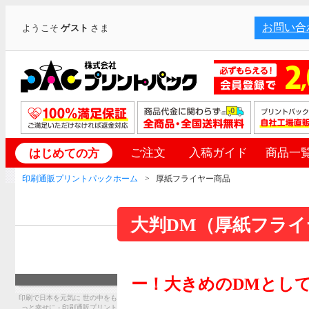
お問い合
ようこそ
ゲスト
さま
ご注文
入稿ガイド
商品一
はじめての方
印刷通販プリントパックホーム
厚紙フライヤー商品
大判DM（厚紙フライ
ー！大きめのDMとし
印刷で日本を元気に 世の中をも
っと幸せに - 印刷通販プリント