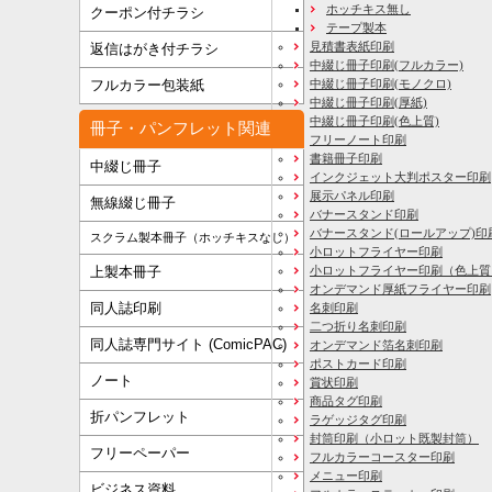
ホッチキス無し
クーポン付チラシ
テープ製本
見積書表紙印刷
返信はがき付チラシ
中綴じ冊子印刷(フルカラー)
フルカラー包装紙
中綴じ冊子印刷(モノクロ)
中綴じ冊子印刷(厚紙)
中綴じ冊子印刷(色上質)
冊子・パンフレット関連
フリーノート印刷
書籍冊子印刷
中綴じ冊子
インクジェット大判ポスター印刷
展示パネル印刷
無線綴じ冊子
バナースタンド印刷
バナースタンド(ロールアップ)印
スクラム製本冊子（ホッチキスなし）
小ロットフライヤー印刷
上製本冊子
小ロットフライヤー印刷（色上質
オンデマンド厚紙フライヤー印刷
同人誌印刷
名刺印刷
二つ折り名刺印刷
同人誌専門サイト (ComicPAC)
オンデマンド箔名刺印刷
ポストカード印刷
ノート
賞状印刷
商品タグ印刷
折パンフレット
ラゲッジタグ印刷
封筒印刷
（小ロット既製封筒）
フリーペーパー
フルカラーコースター印刷
メニュー印刷
ビジネス資料