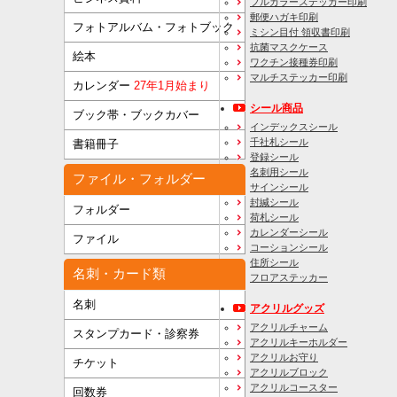
フルカラーステッカー印刷
郵便ハガキ印刷
フォトアルバム・フォトブック
ミシン目付 領収書印刷
抗菌マスクケース
絵本
ワクチン接種券印刷
マルチステッカー印刷
カレンダー
27年1月始まり
シール商品
ブック帯・ブックカバー
インデックスシール
千社札シール
書籍冊子
登録シール
名刺用シール
ファイル・フォルダー
サインシール
封緘シール
フォルダー
荷札シール
カレンダーシール
ファイル
コーションシール
住所シール
名刺・カード類
フロアステッカー
名刺
アクリルグッズ
アクリルチャーム
スタンプカード・診察券
アクリルキーホルダー
アクリルお守り
チケット
アクリルブロック
アクリルコースター
回数券