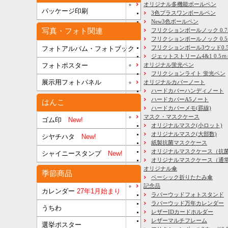
オリジナル多機能ボールペン
パッケージ印刷
3色プラスワンボールペン
New3色ボールペン
写真・フォト関連
フリクションボールノック 0.7
フリクションボールノック 0.5
フリクションボール3ウッド0.
フォトアルバム・フォトブック
ジェットストリーム4&1 0.5
フォトポスター
オリジナル蛍光ペン
フリクションライト 蛍光ペン
展示用フォトパネル
オリジナルカバーノート
ハードカバーハンディノート
ハードカバーA5ノート
はんこ
ハードカバーメモ(罫線)
マスク・マスクケース
ゴム印
New!
オリジナルマスク(小ロット)
オリジナルマスク(大部数)
シヤチハタ
New!
紙製抗菌マスクケース
オリジナルマスクケース（抗
シャイニースタンプ
New!
オリジナルマスクケース（通
オリジナル傘
季節商品
ベーシック折りたたみ傘
記念品
カレンダー
27年1月始まり
ラバーウッドフォトスタンド
ラバーウッド万年カレンダー
うちわ
レザーIDカードホルダー
レザーマルチフレーム
選挙ポスター