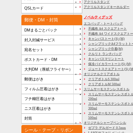
アクリルスタンド
アクリルスタンドキーホルダー
QSLカード
ノベルティグッズ
郵便・DM・封筒
エコバッグ・トートバッグ
不織布 A4 スクエアトート
DMまるごとパック
不織布 A4 ワイドスクエアト
キャンバストート(S) (M)
封入封緘サービス
シャンブリックA4フラットト
シャンブリック巾着(M)
宛名セット
クルリト ランチバッグ
キャンバスマリントート
ポストカード・DM
保冷バイカラートート(S) (M)
大判DM（厚紙フライヤー）
ジュートスクエアトート(S) (M) 
オリジナルクリアボトル
郵便はがき
クリアボトルS 300ml
クリアボトルM 500ml
フィルム圧着はがき
スリムサーモステンレスボトル
スリムサーモステンレスボトル
フチ糊圧着はがき
200ml
スリムサーモステンレスボト
ニス圧着はがき
300ml
スリムサーモステンレスボトル
500ml
封筒
オリジナルシャープペンシル
ゼブラ デルガード 0.5mm
シール・テープ・リボン
LAMYサファリ ペンシル