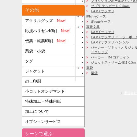
フリクションボール3ウッド0.
ゼブラ デルガード 0.5mm
その他
LAMYサファリ
iPhoneケース
アクリルグッズ
New!
iPhoneケース
高級文具
応援ハリセン印刷
New!
LAMYサファリ
LAMYサファリ ローラーボー
伝票・帳票印刷
New!
LAMYサファリ ペンシル
パーカー・ソネットオリジナル
薬袋・小袋
ドクリップ
パーカー・IM コアライン
タグ
ジェットストリーム4&1 0.5
薬袋
ジャケット
薬袋
のし印刷
小ロットオンデマンド
運営会社
特殊加工・特殊用紙
加工について
オプションサービス
シーンで選ぶ