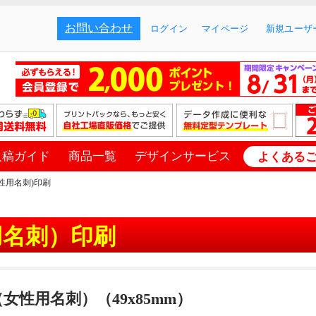
お問い合わせ
ログイン
マイページ
新規ユーザー
入稿ガイド
商品一覧
デザインサービス
よくある
女性用名刺)印刷
用名刺）印刷
女性用名刺）（49x85mm）