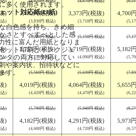
税込)
(4,820円 税込)
(4,670円 税込)
(6,
に多く使用されます。
ェット対応紙(IJ紙)
抜)
3,482円(税抜)
3,373円(税抜)
4,700
税込)
(3,830円 税込)
(3,710円 税込)
(5,
な白色感を持ち、きめ細
かさとすべすべとした感
税込)
(5,200円 税込)
(5,150円 税込)
(7,
力性に富んだ用紙となりま
抜)
3,755円(税抜)
3,719円(税抜)
5,182
セット印刷とインクジェ
ンタの両方に対応してい
税込)
(4,130円 税込)
(4,090円 税込)
(5,
刺や案内状、招待状などに
ます。
税込)
(5,560円 税込)
(5,630円 税込)
(7,
抜)
4,019円(税抜)
4,064円(税抜)
5,655
税込)
(4,420円 税込)
(4,470円 税込)
(6,
税込)
(5,790円 税込)
(5,940円 税込)
(8,
抜)
4,182円(税抜)
4,291円(税抜)
5,973
税込)
(4,600円 税込)
(4,720円 税込)
(6,