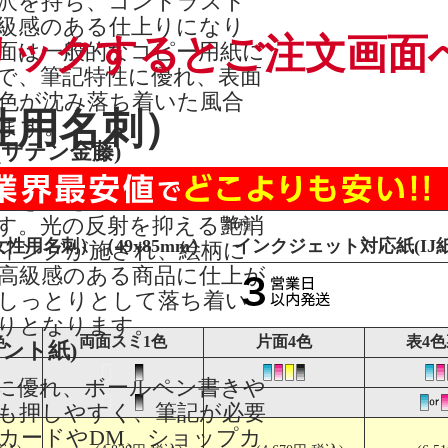
沢を持ち、コントラスト
級感のある仕上りになり
リックするとご注文画面
面は一般的なコピー用紙に
で、筆記特性に優れ、表面
色が沈み落ち着いた風合
性用名刺）
ます。
(サテン金藤)
品を備えたマット系高級印
す。光の反射を抑える艶消
紙種
性用名刺）（49x85mm）
インクジェット対応紙(IJ紙
ィングが施され、絵柄に
高級感のある商品に仕上が
しっとりとして落ち着い
りとなります。
色
両面スミ1色
片面4色
表4色
ケント紙)
に優れ、ボールペン書きや
も押しやすく、筆記が必要
カードやDM、ショップカ