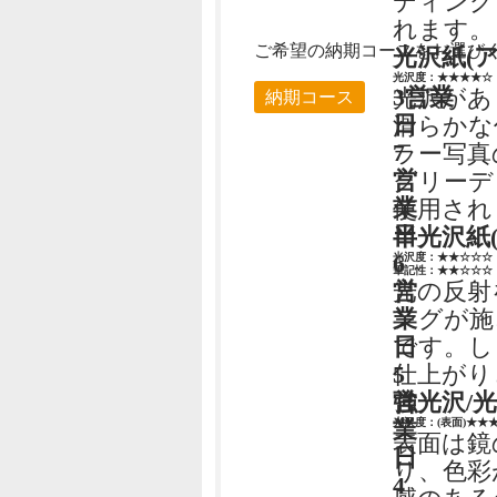
ディング
れます。
ご希望の納期コースをお選び
光沢紙(
光沢度：★★★★☆
3営業
光沢があ
納期コース
日
滑らかな
7
ラー写真
営
グリーデ
業
使用され
日
半光沢紙
6
光沢度：★★☆☆☆
筆記性：★★☆☆☆
光の反射
営
ングが施
業
です。し
日
仕上がり
5
強光沢/
営
光沢度：(表面)★★
業
表面は鏡
日
り、色彩
4