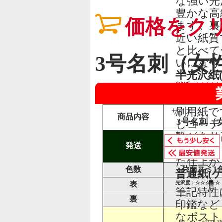
な強い光
豊かな高
価格をク
ます。裏
近い紙質
と比べて
3号名刺（女
いになり
半光沢紙
光沢度：★★☆☆☆
筆記性：★★☆☆☆
格調と気
刷用紙で
サイズ
商品内容
3号名刺（女
しコーテ
艶があり
発送
ります。
た仕上が
色数
片面スミ1
普通紙(
表
光沢度：☆☆☆☆☆
筆記特性
裏
印鑑など
なポスト