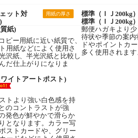
ェット対
標準（ＩＪ200kg
用紙の厚さ
)
標準（ＩＪ200kg
質紙)
郵便ハガキより少
待状や季節の案内
コピー用紙に近い紙質で、
ドやポイントカー
ト用紙などによく使用さ
多く使用されます
光沢紙、半光沢紙と比較し
んだ仕上がりになりま
ホワイトアートポスト)
ストより強い白色感を持
とのコントラストが強
の発色が鮮やかで滑らか
りとなります。カラー写
ポストカードや、グリー