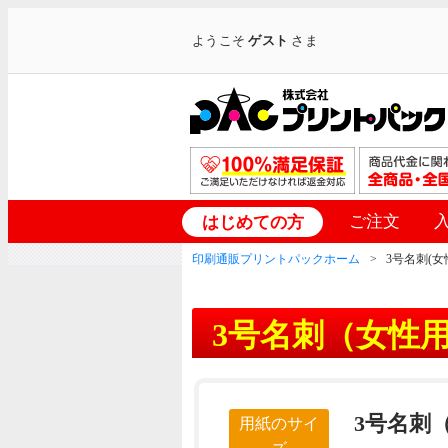
ようこそ
ゲスト
さま
ご注文
はじめての方
印刷通販プリントパックホーム
3号名刺(
3号名刺（女性
3号名刺（
用紙のサイ