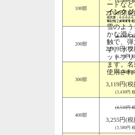
(3,740円 
ードなど
100部
インクジ
2,700円(税
光沢度：☆☆☆☆☆
(2,970円 
筆記性：★★★★☆
雪のよう
かな滑ら
(4,030円 
触で、弾
200部
2,909円(税
す。オフ
ットプリ
(3,200円 
ます。名
使用され
(4,320円 
300部
3,119円(税
(3,430円 
(4,510円 
400部
3,255円(税
(3,580円 