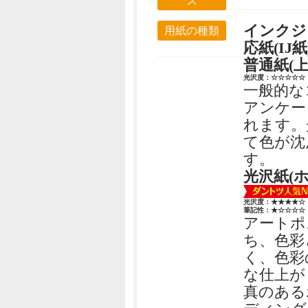
ズ
インクジ
用紙の種類
応紙(IJ紙
普通紙(上
光沢度：☆☆☆☆☆
一般的な
アンケー
れます。
て色が沈
す。
光沢紙(
光沢度：★★★★☆
筆記性：★☆☆☆☆
アートポ
ち、色彩
く、色彩
な仕上が
真のある