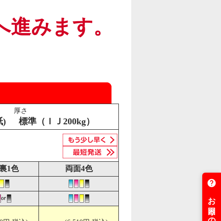
へ進みます。
厚さ
)
標準（ＩＪ200kg）
裏1色
両面4色