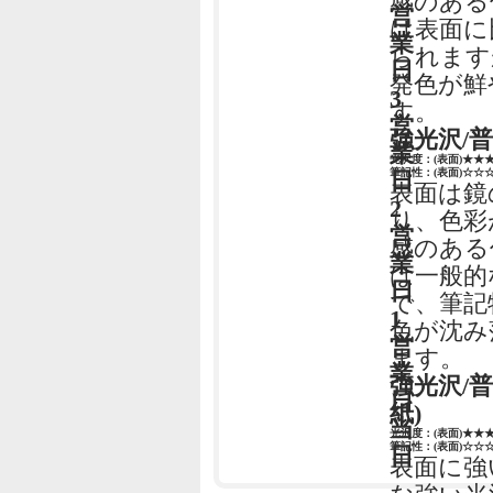
感のある
営
は表面に
業
られます
日
発色が鮮
3
す。
営
強光沢/
業
光沢度：(表面)★★
筆記性：(表面)☆☆
日
表面は鏡
2
り、色彩
営
感のある
業
は一般的
日
で、筆記
1
色が沈み
営
ます。
業
強光沢/
日
紙)
当
光沢度：(表面)★★
筆記性：(表面)☆☆
日
表面に強