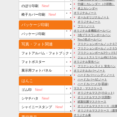
中綴じカレンダー（小部数）
のぼり印刷
New!
卓上カレンダー
オリジナルノート
椅子カバー印刷
New!
オールオリジナルノート
オリジナルノート
パッケージ印刷
フリーノート
オリジナル多機能ボールペン
パッケージ印刷
3色プラスワンボールペン
New3色ボールペン
写真・フォト関連
フリクションボールノック 0.7
フリクションボールノック 0.5
フリクションボール3ウッド0.
フォトアルバム・フォトブック
ジェットストリーム4&1 0.5
フォトポスター
オリジナル蛍光ペン
フリクションライト 蛍光ペン
展示用フォトパネル
オリジナルカバーノート
ハードカバーハンディノート
ハードカバーA5ノート
はんこ
ハードカバーメモ(罫線)
マスク・マスクケース
ゴム印
New!
オリジナルマスク(小ロット)
オリジナルマスク(大部数)
シヤチハタ
New!
紙製抗菌マスクケース
オリジナルマスクケース（抗
シャイニースタンプ
New!
オリジナルマスクケース（通
オリジナル傘