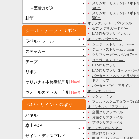
スリムサーモステンレスボト
ニス圧着はがき
300ml
スリムサーモステンレスボトル
500ml
封筒
オリジナルシャープペンシル
ゼブラ デルガード 0.5mm
シール・テープ・リボン
LAMYサファリ ペンシル
オリジナルボールペン
ラベル・シール
ジェットストリーム 0.7mm
ジェットストリーム 0.5mm
ステッカー
クリフター ボールペン0.7mm
ユニボールRE 0.5mm
テープ
LAMYサファリ
LAMYサファリ ローラーボー
リボン
パーカー・ソネットオリジナル
ドクリップ
オリジナル本格壁紙印刷
New!
パーカー・IM コアライン
オリジナルミラー
ウォールステッカー印刷
New!
ポケットミラー
フロストスクエアミラー(S) (M) 
POP・サイン・のぼり
オリジナルクリアファイル
全面クリアファイル
パネル
片面クリアファイル
箔押クリアファイル
卓上POP
オリジナルカレンダー
壁掛けカレンダー
サイン・ディスプレイ
中綴じカレンダー（大部数）