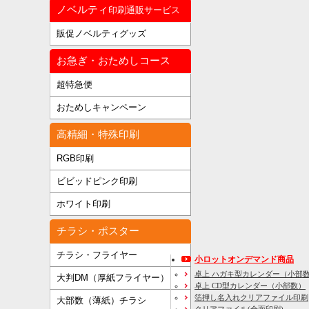
ノベルティ
印刷通販サービス
販促ノベルティグッズ
お急ぎ・おためしコース
超特急便
おためしキャンペーン
高精細・特殊印刷
RGB印刷
ビビッドピンク印刷
ホワイト印刷
チラシ・ポスター
チラシ・フライヤー
小ロットオンデマンド商品
卓上 ハガキ型カレンダー（小部
大判DM（厚紙フライヤー）
卓上 CD型カレンダー（小部数）
箔押し名入れクリアファイル印刷
大部数（薄紙）チラシ
クリアファイル(全面印刷)