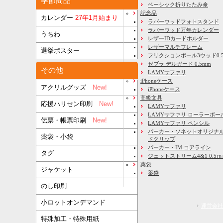
季節商品
ベーシック折りたたみ傘
記念品
カレンダー
27年1月始まり
ラバーウッドフォトスタンド
ラバーウッド万年カレンダー
うちわ
レザーIDカードホルダー
レザーマルチフレーム
選挙ポスター
フリクションボール3ウッド0.
ゼブラ デルガード 0.5mm
その他
LAMYサファリ
iPhoneケース
アクリルグッズ
New!
iPhoneケース
高級文具
応援ハリセン印刷
New!
LAMYサファリ
LAMYサファリ ローラーボー
伝票・帳票印刷
New!
LAMYサファリ ペンシル
パーカー・ソネットオリジナル
薬袋・小袋
ドクリップ
パーカー・IM コアライン
タグ
ジェットストリーム4&1 0.5
薬袋
ジャケット
薬袋
のし印刷
小ロットオンデマンド
運営会社
特殊加工・特殊用紙