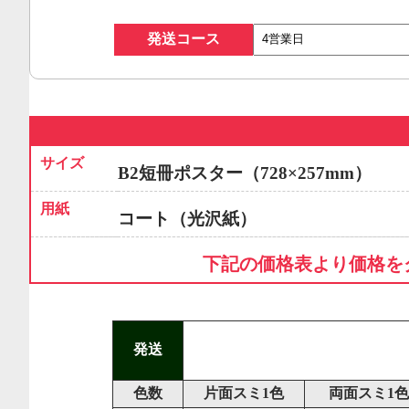
発送コース
サイズ
B2短冊ポスター（728×257mm）
用紙
コート（光沢紙）
下記の価格表より価格を
発送
色数
片面スミ1色
両面スミ1色