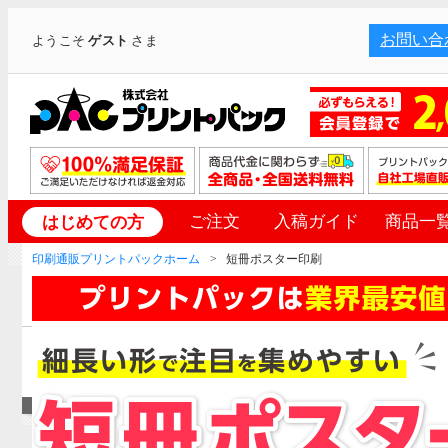
お問い合
ようこそ
ゲスト
さま
ご注文
入稿ガイド
商品一
はじめての方
印刷通販プリントパックホーム
短冊ポスター印刷