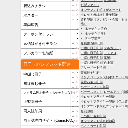
紙製ファイル
折込みチラシ
オンデマンド絵はがきセット
小ロット無線綴じ冊子印刷
ポスター
資料印刷
（プレゼン・会議・セミ
他）
車両広告
ホッチキス留め
ホッチキス無し
クーポン付チラシ
テープ製本
見積書表紙印刷
返信はがき付チラシ
中綴じ冊子印刷(フルカラー)
フルカラー包装紙
中綴じ冊子印刷(モノクロ)
中綴じ冊子印刷(厚紙)
中綴じ冊子印刷(色上質)
冊子・パンフレット関連
フリーノート印刷
書籍冊子印刷
中綴じ冊子
インクジェット大判ポスター印刷
展示パネル印刷
無線綴じ冊子
バナースタンド印刷
バナースタンド(ロールアップ)印
スクラム製本冊子（ホッチキスなし）
小ロットフライヤー印刷
上製本冊子
小ロットフライヤー印刷（色上質
オンデマンド厚紙フライヤー印刷
同人誌印刷
名刺印刷
二つ折り名刺印刷
同人誌専門サイト (ComicPAC)
オンデマンド箔名刺印刷
ポストカード印刷