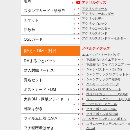
名刺
アクリルグッズ
アクリルチャーム
スタンプカード・診察券
アクリルキーホルダー
アクリルお守り
チケット
アクリルブロック
アクリルコースター
回数券
アクリルスタンド
アクリルスタンドキーホルダー
QSLカード
ノベルティグッズ
郵便・DM・封筒
エコバッグ・トートバッグ
不織布 A4 スクエアトート
DMまるごとパック
不織布 A4 ワイドスクエアト
キャンバストート(S) (M)
封入封緘サービス
シャンブリックA4フラットト
シャンブリック巾着(M)
宛名セット
クルリト ランチバッグ
キャンバスマリントート
ポストカード・DM
保冷バイカラートート(S) (M)
大判DM（厚紙フライヤー）
ジュートスクエアトート(S) (M) 
オリジナルクリアボトル
郵便はがき
クリアボトルS 300ml
クリアボトルM 500ml
フィルム圧着はがき
スリムサーモステンレスボトル
スリムサーモステンレスボトル
フチ糊圧着はがき
200ml