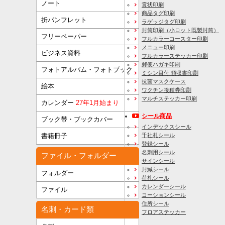
ノート
賞状印刷
商品タグ印刷
折パンフレット
ラゲッジタグ印刷
封筒印刷
（小ロット既製封筒）
フリーペーパー
フルカラーコースター印刷
メニュー印刷
ビジネス資料
フルカラーステッカー印刷
郵便ハガキ印刷
フォトアルバム・フォトブック
ミシン目付 領収書印刷
抗菌マスクケース
絵本
ワクチン接種券印刷
マルチステッカー印刷
カレンダー
27年1月始まり
シール商品
ブック帯・ブックカバー
インデックスシール
千社札シール
書籍冊子
登録シール
名刺用シール
ファイル・フォルダー
サインシール
封緘シール
フォルダー
荷札シール
カレンダーシール
ファイル
コーションシール
住所シール
名刺・カード類
フロアステッカー