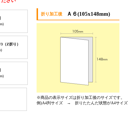
ください
Ａ６(105x148mm)
判
mm)
1/3（Z折り）
m)
判
mm)
※商品の表示サイズは折り加工後のサイズです。
例)A4判サイズ → 折りたたんだ状態がA4サイ