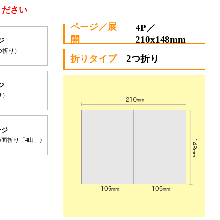
ください
4P／
210x148mm
ジ
つ折り）
2つ折り
ジ
り）
ージ
5面折り「4山」)