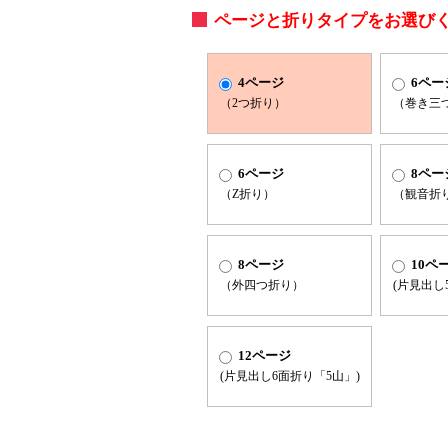
ページと折りタイプをお選び
4ページ
6ペー
（2つ折り）
（巻き三
6ページ
8ペー
（Z折り）
（観音折
8ページ
10ペ
（外四つ折り）
(片見出し
12ページ
(片見出し6面折り「5山」)