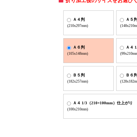
折り加工後のサイズをお選び
Ａ４判
Ａ５
(210x297mm)
(148x210
Ａ６判
Ａ４ 
(105x148mm)
(99x210m
Ｂ５判
Ｂ６
(182x257mm)
(128x182
Ａ４ 1/3（210×100mm）仕上がり
(100x210mm)