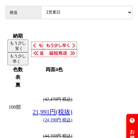
発送
納期
もう少し
安く
もう少し
早く
色数
両面4色
表
裏
(42,470円 税込)
100部
21,991円(税抜)
(24,190円 税込)
(44,350円 税込)