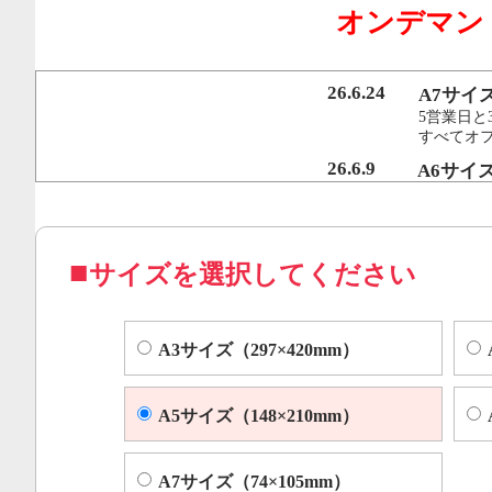
オンデマン
行うことで、従来のオンデマンド印刷機より
オフセット印刷に近い品質を実現いたしまし
26.6.24
A7サイ
5営業日と
すべてオ
コピー機やレーザープリンター等によくある色ムラや汚れ
26.6.9
A6サイ
5営業日と
すべてオフ
サイズを選択してください
A3サイズ（297×420mm）
A5サイズ（148×210mm）
A7サイズ（74×105mm）