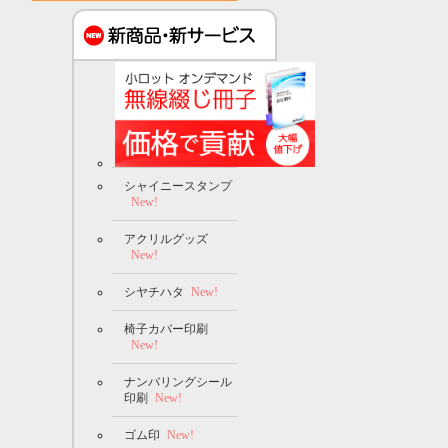
シャイニースタンプ
New!
アクリルグッズ
New!
シヤチハタ
New!
椅子カバー印刷
New!
ナンバリングシール
印刷
New!
ゴム印
New!