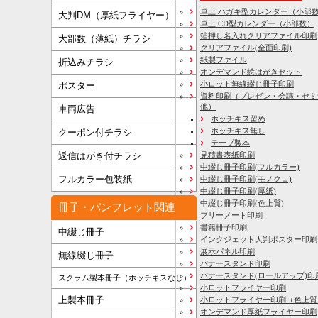
卓上 ハガキ型カレンダー（小部
大判DM（厚紙フライヤー）
卓上 CD型カレンダー（小部数）
箔押し名入れクリアファイル印刷
大部数（薄紙）チラシ
クリアファイル(全面印刷)
紙製ファイル
折込みチラシ
オンデマンド絵はがきセット
小ロット無線綴じ冊子印刷
ポスター
資料印刷
（プレゼン・会議・セミ
他）
車両広告
ホッチキス留め
ホッチキス無し
クーポン付チラシ
テープ製本
見積書表紙印刷
返信はがき付チラシ
中綴じ冊子印刷(フルカラー)
フルカラー包装紙
中綴じ冊子印刷(モノクロ)
中綴じ冊子印刷(厚紙)
中綴じ冊子印刷(色上質)
冊子・パンフレット関連
フリーノート印刷
書籍冊子印刷
中綴じ冊子
インクジェット大判ポスター印刷
展示パネル印刷
無線綴じ冊子
バナースタンド印刷
バナースタンド(ロールアップ)印
スクラム製本冊子（ホッチキスなし）
小ロットフライヤー印刷
上製本冊子
小ロットフライヤー印刷（色上質
オンデマンド厚紙フライヤー印刷