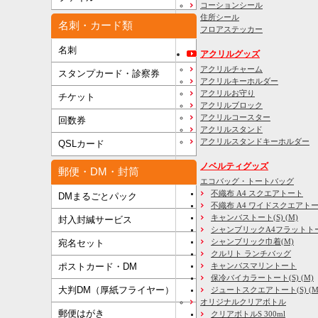
コーションシール
住所シール
名刺・カード類
フロアステッカー
名刺
アクリルグッズ
アクリルチャーム
スタンプカード・診察券
アクリルキーホルダー
アクリルお守り
チケット
アクリルブロック
アクリルコースター
回数券
アクリルスタンド
アクリルスタンドキーホルダー
QSLカード
ノベルティグッズ
郵便・DM・封筒
エコバッグ・トートバッグ
不織布 A4 スクエアトート
DMまるごとパック
不織布 A4 ワイドスクエアト
キャンバストート(S) (M)
封入封緘サービス
シャンブリックA4フラットト
シャンブリック巾着(M)
宛名セット
クルリト ランチバッグ
キャンバスマリントート
ポストカード・DM
保冷バイカラートート(S) (M)
大判DM（厚紙フライヤー）
ジュートスクエアトート(S) (M) 
オリジナルクリアボトル
郵便はがき
クリアボトルS 300ml