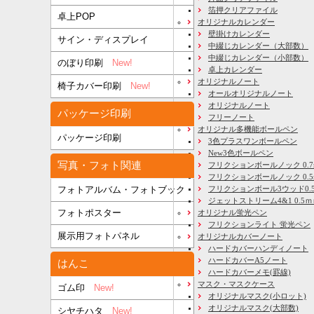
箔押クリアファイル
卓上POP
オリジナルカレンダー
壁掛けカレンダー
サイン・ディスプレイ
中綴じカレンダー（大部数）
中綴じカレンダー（小部数）
のぼり印刷
New!
卓上カレンダー
オリジナルノート
椅子カバー印刷
New!
オールオリジナルノート
オリジナルノート
パッケージ印刷
フリーノート
オリジナル多機能ボールペン
パッケージ印刷
3色プラスワンボールペン
New3色ボールペン
写真・フォト関連
フリクションボールノック 0.7
フリクションボールノック 0.5
フリクションボール3ウッド0.
フォトアルバム・フォトブック
ジェットストリーム4&1 0.5
フォトポスター
オリジナル蛍光ペン
フリクションライト 蛍光ペン
展示用フォトパネル
オリジナルカバーノート
ハードカバーハンディノート
ハードカバーA5ノート
はんこ
ハードカバーメモ(罫線)
マスク・マスクケース
ゴム印
New!
オリジナルマスク(小ロット)
オリジナルマスク(大部数)
シヤチハタ
New!