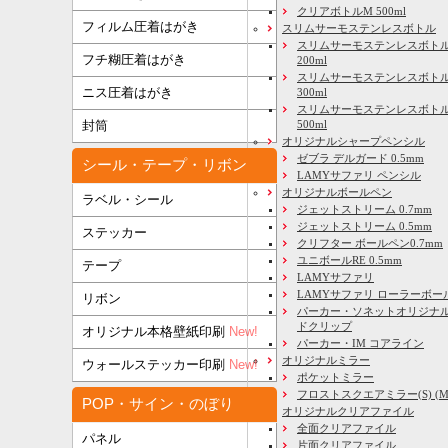
クリアボトルM 500ml
フィルム圧着はがき
スリムサーモステンレスボトル
スリムサーモステンレスボトル
フチ糊圧着はがき
200ml
スリムサーモステンレスボト
ニス圧着はがき
300ml
スリムサーモステンレスボトル
500ml
封筒
オリジナルシャープペンシル
ゼブラ デルガード 0.5mm
シール・テープ・リボン
LAMYサファリ ペンシル
オリジナルボールペン
ラベル・シール
ジェットストリーム 0.7mm
ジェットストリーム 0.5mm
ステッカー
クリフター ボールペン0.7mm
ユニボールRE 0.5mm
テープ
LAMYサファリ
LAMYサファリ ローラーボー
リボン
パーカー・ソネットオリジナル
ドクリップ
オリジナル本格壁紙印刷
New!
パーカー・IM コアライン
オリジナルミラー
ウォールステッカー印刷
New!
ポケットミラー
フロストスクエアミラー(S) (M) 
POP・サイン・のぼり
オリジナルクリアファイル
全面クリアファイル
パネル
片面クリアファイル