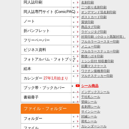
同人誌印刷
名刺印刷
二つ折り名刺印刷
同人誌専門サイト (ComicPAC)
オンデマンド箔名刺印刷
ポストカード印刷
ノート
賞状印刷
商品タグ印刷
折パンフレット
ラゲッジタグ印刷
封筒印刷
（小ロット既製封筒）
フリーペーパー
フルカラーコースター印刷
メニュー印刷
ビジネス資料
フルカラーステッカー印刷
郵便ハガキ印刷
フォトアルバム・フォトブック
ミシン目付 領収書印刷
抗菌マスクケース
絵本
ワクチン接種券印刷
マルチステッカー印刷
カレンダー
27年1月始まり
シール商品
ブック帯・ブックカバー
インデックスシール
千社札シール
書籍冊子
登録シール
名刺用シール
ファイル・フォルダー
サインシール
封緘シール
フォルダー
荷札シール
カレンダーシール
ファイル