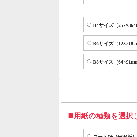
B4サイズ（257×36
B6サイズ（128×18
B8サイズ（64×91m
用紙の種類を選択
コート紙（光沢紙）