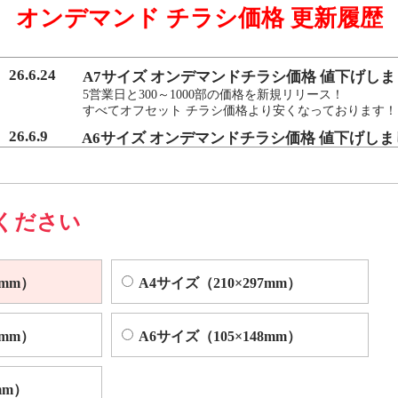
オンデマンド チラシ価格 更新履歴
マンド印刷機よりも
を実現いたしました。
26.6.24
A7サイズ オンデマンドチラシ価格 値下げしま
5営業日と300～1000部の価格を新規リリース！
すべてオフセット チラシ価格より安くなっております！
によくある色ムラや汚れを、発生する前に検出し自動的に修正する技術
26.6.9
A6サイズ オンデマンドチラシ価格 値下げしま
5営業日と300～1000部の価格を新規リリース！
すべてオフセット チラシ価格より安くなっております！
ください
0mm）
A4サイズ（210×297mm）
0mm）
A6サイズ（105×148mm）
mm）