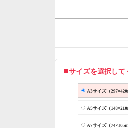
行うことで、従来のオンデ
オフセット印刷に近い品質
コピー機やレーザープリンター等
サイズを選択して
A3サイズ（297×42
A5サイズ（148×21
A7サイズ（74×105