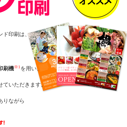
ンド印刷は、
※1
印刷機
を用い、
せていただきます。
ありながら
によるカラー表現を