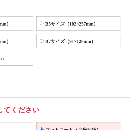
4mm）
B5サイズ（182×257mm）
2mm）
B7サイズ（91×128mm）
m）
してください
マットコート（半光沢紙）