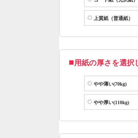
上質紙（普通紙）
用紙の厚さを選択
やや薄い(70kg)
やや厚い(110kg)