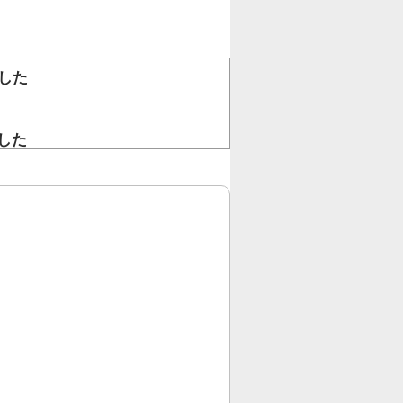
した
。
した
！