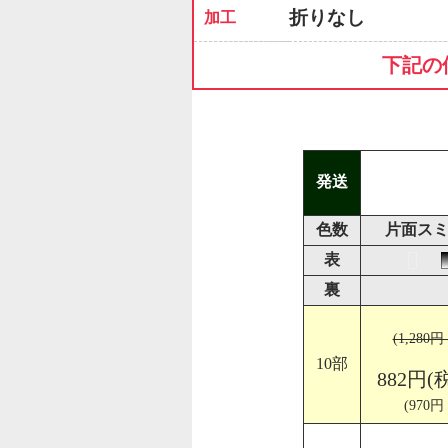
折りなし
加工
下記の
発送
色数
片面スミ
表
裏
(1,280
10部
882円(
(970円