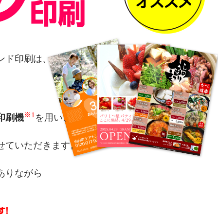
ンド印刷は、
※1
印刷機
を用い、
せていただきます。
ありながら
によるカラー表現を