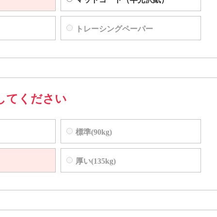
トレーシングペーパー
してください
標準(90kg)
厚い(135kg)