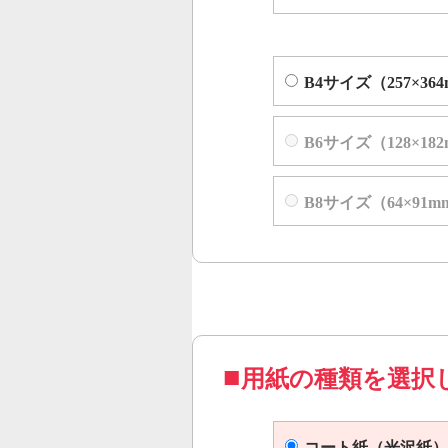
B4サイズ（257×36
B6サイズ（128×18
B8サイズ（64×91m
用紙の種類を選択
コート紙（光沢紙）