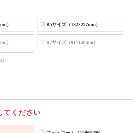
4mm）
B5サイズ（182×257mm）
2mm）
B7サイズ（91×128mm）
m）
してください
マットコート（半光沢紙）