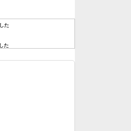
した
。
した
！