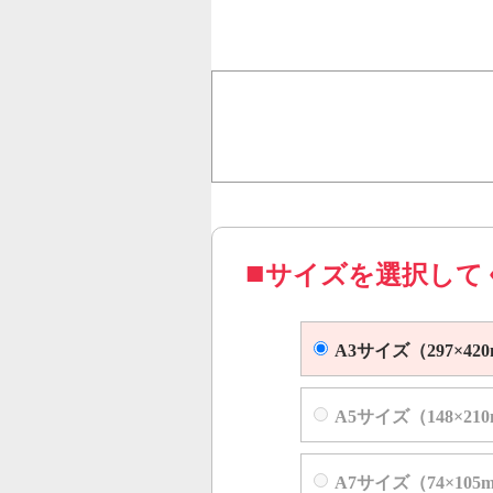
行うことで、従来のオンデ
オフセット印刷に近い品質
コピー機やレーザープリンター等
サイズを選択して
A3サイズ（297×42
A5サイズ（148×21
A7サイズ（74×105