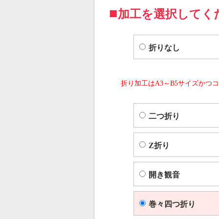
加工を選択してく
折りなし
折り加工はA3～B5サイズかつコ
二つ折り
Z折り
開き観音
巻々四つ折り