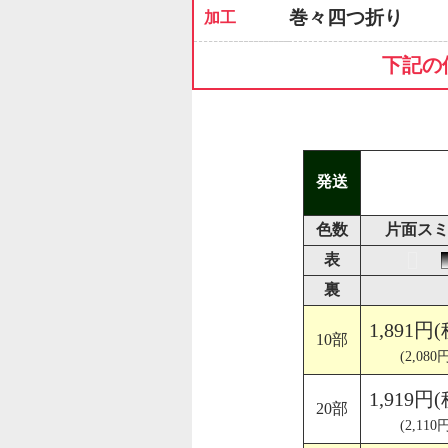
巻々四つ折り
加工
下記の
発送
色数
片面スミ
表
裏
1,891円
10部
(2,080
1,919円
20部
(2,110