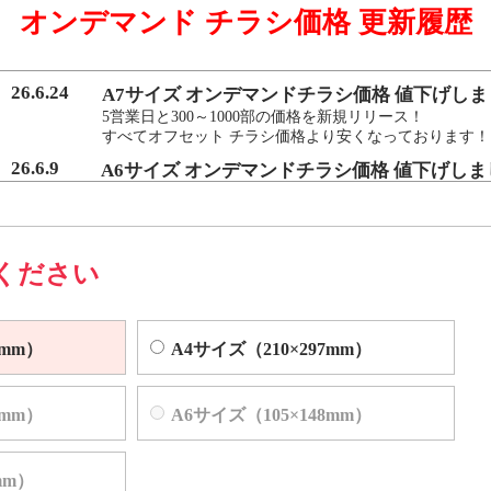
オンデマンド チラシ価格 更新履歴
マンド印刷機よりも
を実現いたしました。
26.6.24
A7サイズ オンデマンドチラシ価格 値下げしま
5営業日と300～1000部の価格を新規リリース！
すべてオフセット チラシ価格より安くなっております！
によくある色ムラや汚れを、発生する前に検出し自動的に修正する技術
26.6.9
A6サイズ オンデマンドチラシ価格 値下げしま
5営業日と300～1000部の価格を新規リリース！
すべてオフセット チラシ価格より安くなっております！
ください
0mm）
A4サイズ（210×297mm）
0mm）
A6サイズ（105×148mm）
mm）