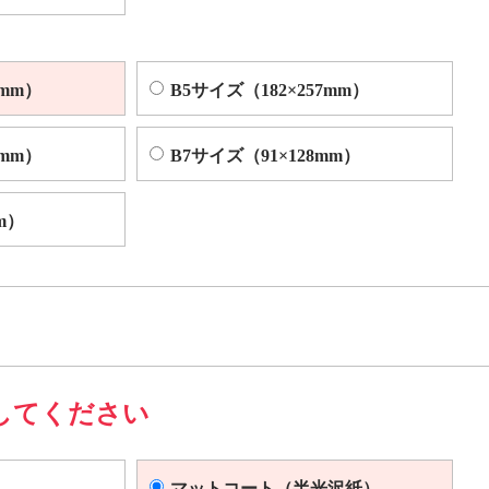
4mm）
B5サイズ（182×257mm）
2mm）
B7サイズ（91×128mm）
m）
してください
マットコート（半光沢紙）