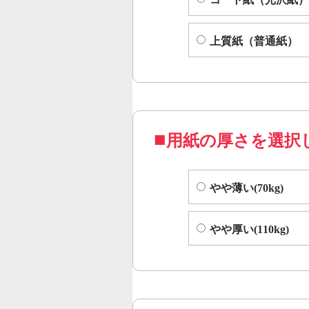
上質紙（普通紙）
用紙の厚さを選択
やや薄い(70kg)
やや厚い(110kg)