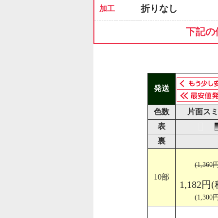
折りなし
加工
下記の
発送
色数
片面スミ
表
裏
(1,360
10部
1,182円
(1,300