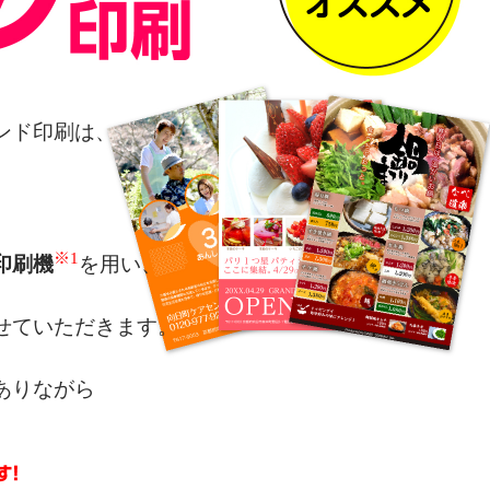
ンド印刷は、
※1
印刷機
を用い、
せていただきます。
ありながら
によるカラー表現を