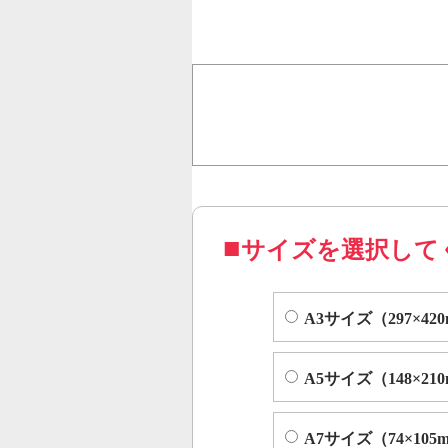
行うことで、従来のオンデ
オフセット印刷に近い品質
コピー機やレーザープリンター等
サイズを選択して
A3サイズ（297×42
A5サイズ（148×21
A7サイズ（74×105