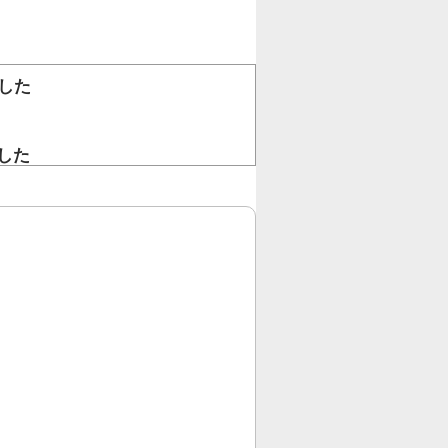
した
。
した
！