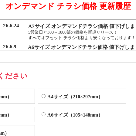
オンデマンド チラシ価格 更新履歴
マンド印刷機よりも
を実現いたしました。
26.6.24
A7サイズ オンデマンドチラシ価格 値下げしま
5営業日と300～1000部の価格を新規リリース！
すべてオフセット チラシ価格より安くなっております！
によくある色ムラや汚れを、発生する前に検出し自動的に修正する技術
26.6.9
A6サイズ オンデマンドチラシ価格 値下げしま
5営業日と300～1000部の価格を新規リリース！
すべてオフセット チラシ価格より安くなっております！
ください
0mm）
A4サイズ（210×297mm）
0mm）
A6サイズ（105×148mm）
mm）