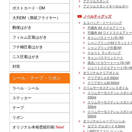
アクリルスタンド
アクリルスタンドキーホルダー
ポストカード・DM
ノベルティグッズ
大判DM（厚紙フライヤー）
エコバッグ・トートバッグ
郵便はがき
不織布 A4 スクエアトート
不織布 A4 ワイドスクエアト
フィルム圧着はがき
キャンバストート(S) (M)
シャンブリックA4フラットト
フチ糊圧着はがき
シャンブリック巾着(M)
クルリト ランチバッグ
ニス圧着はがき
キャンバスマリントート
保冷バイカラートート(S) (M)
封筒
ジュートスクエアトート(S) (M) 
オリジナルクリアボトル
シール・テープ・リボン
クリアボトルS 300ml
クリアボトルM 500ml
ラベル・シール
スリムサーモステンレスボトル
スリムサーモステンレスボトル
200ml
ステッカー
スリムサーモステンレスボト
300ml
テープ
スリムサーモステンレスボトル
500ml
リボン
オリジナルシャープペンシル
ゼブラ デルガード 0.5mm
オリジナル本格壁紙印刷
New!
LAMYサファリ ペンシル