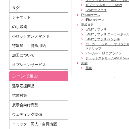
フリクションボール3ウッド0.
ゼブラ デルガード 0.5mm
タグ
LAMYサファリ
iPhoneケース
ジャケット
iPhoneケース
高級文具
のし印刷
LAMYサファリ
LAMYサファリ ローラーボー
小ロットオンデマンド
LAMYサファリ ペンシル
パーカー・ソネットオリジナル
特殊加工・特殊用紙
ドクリップ
パーカー・IM コアライン
加工について
ジェットストリーム4&1 0.5ｍ
薬袋
オプションサービス
薬袋
シーンで選ぶ
運営会社
選挙応援商品
抗菌対策
展示会向け商品
ウェディング準備
コミック・同人・自費出版