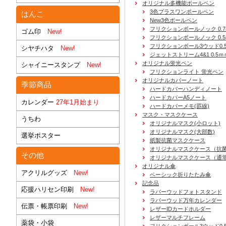
オリジナル多機能ボールペン
3色プラスワンボールペン
はんこ
New3色ボールペン
フリクションボールノック 0.7
ゴム印
New!
フリクションボールノック 0.5
フリクションボール3ウッド0.
シヤチハタ
New!
ジェットストリーム4&1 0.5ｍ
オリジナル蛍光ペン
シャイニースタンプ
New!
フリクションライト 蛍光ペン
オリジナルカバーノート
季節商品
ハードカバーハンディノート
ハードカバーA5ノート
カレンダー
27年1月始まり
ハードカバーメモ(罫線)
マスク・マスクケース
うちわ
オリジナルマスク(小ロット)
オリジナルマスク(大部数)
選挙ポスター
紙製抗菌マスクケース
オリジナルマスクケース（抗
その他
オリジナルマスクケース（通
オリジナル傘
アクリルグッズ
New!
ベーシック折りたたみ傘
記念品
応援ハリセン印刷
New!
ラバーウッドフォトスタンド
ラバーウッド万年カレンダー
伝票・帳票印刷
New!
レザーIDカードホルダー
レザーマルチフレーム
薬袋・小袋