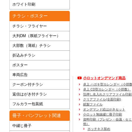
ホワイト印刷
チラシ・ポスター
チラシ・フライヤー
大判DM（厚紙フライヤー）
大部数（薄紙）チラシ
折込みチラシ
ポスター
車両広告
小ロットオンデマンド商品
クーポン付チラシ
卓上 ハガキ型カレンダー（小部
卓上 CD型カレンダー（小部数）
返信はがき付チラシ
箔押し名入れクリアファイル印刷
クリアファイル(全面印刷)
フルカラー包装紙
紙製ファイル
オンデマンド絵はがきセット
小ロット無線綴じ冊子印刷
冊子・パンフレット関連
資料印刷
（プレゼン・会議・セミ
他）
中綴じ冊子
ホッチキス留め