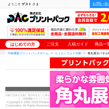
お問い合
ようこそ
ゲスト
さま
ご注文
入稿ガイド
商品一
はじめての方
印刷通販プリントパックホーム
らくらくフォト印刷
角丸展示パネル
印刷で日本を元気に 世の中をもっと幸せ
に - 印刷通販プリントパック
Copyright © 2002-2026 Printpac
Corporation. All Rights Reserved.