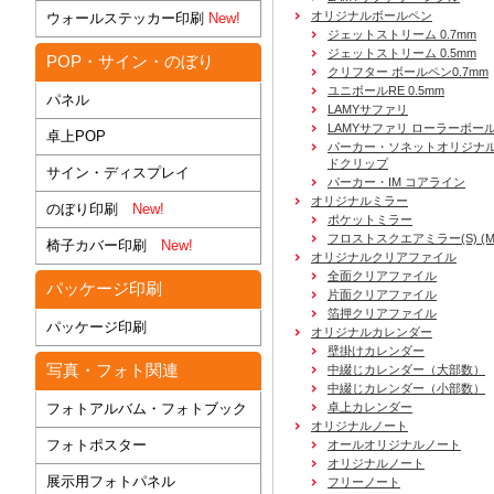
オリジナルボールペン
ウォールステッカー印刷
New!
ジェットストリーム 0.7mm
ジェットストリーム 0.5mm
POP・サイン・のぼり
クリフター ボールペン0.7mm
ユニボールRE 0.5mm
パネル
LAMYサファリ
LAMYサファリ ローラーボー
卓上POP
パーカー・ソネットオリジナル
ドクリップ
サイン・ディスプレイ
パーカー・IM コアライン
オリジナルミラー
のぼり印刷
New!
ポケットミラー
フロストスクエアミラー(S) (M) 
椅子カバー印刷
New!
オリジナルクリアファイル
全面クリアファイル
パッケージ印刷
片面クリアファイル
箔押クリアファイル
パッケージ印刷
オリジナルカレンダー
壁掛けカレンダー
写真・フォト関連
中綴じカレンダー（大部数）
中綴じカレンダー（小部数）
フォトアルバム・フォトブック
卓上カレンダー
オリジナルノート
フォトポスター
オールオリジナルノート
オリジナルノート
展示用フォトパネル
フリーノート