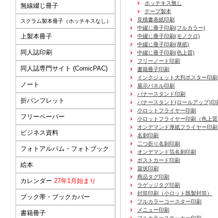
ホッチキス無し
無線綴じ冊子
テープ製本
見積書表紙印刷
スクラム製本冊子（ホッチキスなし）
中綴じ冊子印刷(フルカラー)
上製本冊子
中綴じ冊子印刷(モノクロ)
中綴じ冊子印刷(厚紙)
同人誌印刷
中綴じ冊子印刷(色上質)
フリーノート印刷
同人誌専門サイト (ComicPAC)
書籍冊子印刷
インクジェット大判ポスター印刷
ノート
展示パネル印刷
バナースタンド印刷
折パンフレット
バナースタンド(ロールアップ)印
小ロットフライヤー印刷
フリーペーパー
小ロットフライヤー印刷（色上質
オンデマンド厚紙フライヤー印刷
ビジネス資料
名刺印刷
二つ折り名刺印刷
フォトアルバム・フォトブック
オンデマンド箔名刺印刷
ポストカード印刷
絵本
賞状印刷
商品タグ印刷
カレンダー
27年1月始まり
ラゲッジタグ印刷
封筒印刷
（小ロット既製封筒）
ブック帯・ブックカバー
フルカラーコースター印刷
メニュー印刷
書籍冊子