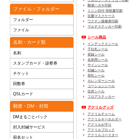
フルカラーステッカー印刷
郵便ハガキ印刷
ファイル・フォルダー
ミシン目付 領収書印刷
抗菌マスクケース
フォルダー
ワクチン接種券印刷
マルチステッカー印刷
ファイル
シール商品
名刺・カード類
インデックスシール
千社札シール
名刺
登録シール
名刺用シール
スタンプカード・診察券
サインシール
封緘シール
チケット
荷札シール
カレンダーシール
回数券
コーションシール
住所シール
QSLカード
フロアステッカー
郵便・DM・封筒
アクリルグッズ
アクリルチャーム
DMまるごとパック
アクリルキーホルダー
アクリルお守り
封入封緘サービス
アクリルブロック
アクリルコースター
宛名セット