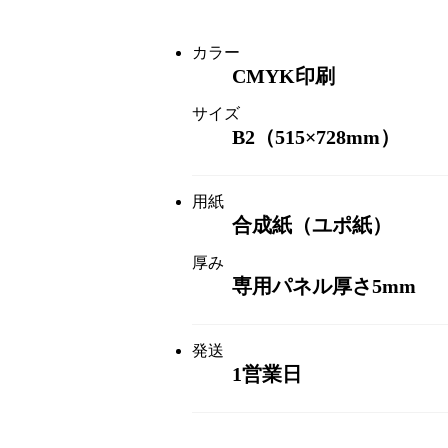
カラー
CMYK印刷
サイズ
B2（515×728mm）
用紙
合成紙（ユポ紙）
厚み
専用パネル厚さ5mm
発送
1営業日