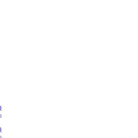
)
)
)
)